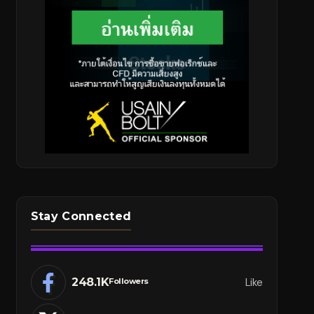
Stay Connected
248.1K
Like
Followers