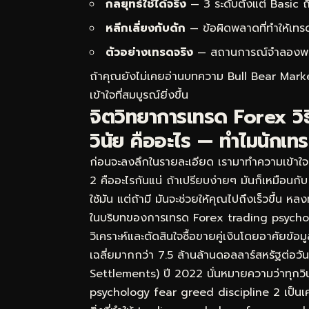
กลยุทธ์ใช้ได้จริง
— 3 ระดับตั้งแต่ Basic
หลีกเลี่ยงกับดัก
— ข้อผิดพลาดที่ทำให้เทร
ตัวอย่างเทรดจริง
— สถานการณ์จำลองพร้อม
ถ้าคุณยังไม่เคยอ่านบทความ
Bull Bear Market
เข้าใจที่สมบูรณ์ยิ่งขึ้น
จิตวิทยาการเทรด Forex วิ
วินัย คืออะไร — ทำไมนักเท
ก่อนจะลงลึกในรายละเอียด เรามาทำความเข้าใ
2 คืออะไรกันแน่ ถ้าเปรียบง่ายๆ มันก็เหมือน
ใช้มัน แต่ถ้ามี มันจะช่วยให้คุณไปถึงเร็วขึ้น 
ในบริบทของการเทรด Forex trading psycho
วิเคราะห์และตัดสินใจซื้อขายคู่เงินโดยอาศัยข
เฉลี่ยมากกว่า 7.5 ล้านล้านดอลลาร์สหรัฐต่อ
Settlements) ปี 2022 นั่นหมายความว่าทุกวิน
psychology fear greed discipline 2 เป็นเครื่