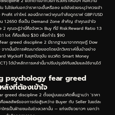
discipline 2 แตกต่างจากวิธีการวิเคราะห์อื่นๆ คือความ
่ใช่แค่บอกว่าราคาจะขึ้นหรือลง แต่ยังช่วยระบุว่าควรเข้า
 Profit เท่าไหร่ ลองนึกภาพว่าคุณกำลังดูกราฟ GBP/USD
ซน 1.2650 ซึ่งเป็น Demand Zone สำคัญ ถ้าคุณเข้าใจ
คุณจะรู้ว่านี่คือจังหวะ Buy ที่มี Risk:Reward Ratio 1:3
1 lot ก็คือเสี่ยง $30 เพื่อกำไร $90
 fear greed discipline 2 มีรากฐานมาจากทฤษฎี Dow
0 จากนั้นมีการพัฒนาต่อยอดโดยนักวิเคราะห์ชั้นนำอย่าง
ard Wyckoff ในยุคปัจจุบัน แนวคิด Smart Money
) ได้นำหลักการเหล่านี้มาปรับปรุงให้ทันสมัยและใช้งานได้
ng psychology fear greed
ลังที่ต้องเข้าใจ
greed discipline 2 ตั้งอยู่บนแนวคิดพื้นฐานว่า ‘ราคา
ห็นคือผลลัพธ์ของการต่อสู้ระหว่าง Buyer กับ Seller ในแต่ละ
ว่าใครเป็นฝ่ายชนะในช่วงเวลานั้น — แท่งเขียวยาวๆ บอกว่า