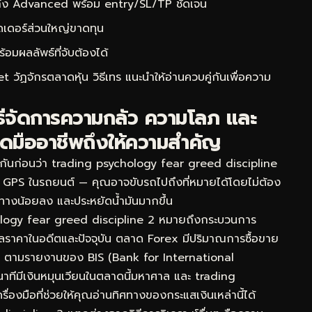
 ถึง Advanced พร้อม entry/SL/TP ชัดเจน
ดเดอร์ส่วนใหญ่ขาดทุน
ผลลัพธ์ที่จับต้องได้
 วัฏจักรตลาดหุ้น วิธีเทร
แนะนำให้อ่านควบคู่กันเพื่อความ
ธีจัดการความกลัว ความโลภ และ
รดมืออาชีพถึงให้ความสำคัญ
จกันก่อนว่า trading psychology fear greed discipline
กับ GPS ในรถยนต์ — คุณอาจขับรถไปถึงที่หมายได้โดยไม่ต้อง
หลงทางน้อยลง และประหยัดน้ำมันมากขึ้น
logy fear greed discipline 2 หมายถึงกระบวนการ
้อมูลราคาในอดีตและปัจจุบัน ตลาด Forex มีปริมาณการซื้อขาย
วัน ตามรายงานของ BIS (Bank for International
าทีมีเงินหมุนเวียนในตลาดนี้มหาศาล และ trading
องมือที่ช่วยให้คุณอ่านทิศทางของกระแสเงินเหล่านี้ได้