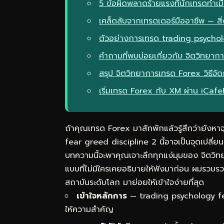
5 ข้อผิดพลาดร้ายแรงที่นักเทรดทำเม
เคล็ดลับจากเทรดเดอร์มืออาชีพ — สิ่ง
ตัวอย่างการเทรด trading psychol
คำถามที่พบบ่อยเกี่ยวกับ จิตวิทยาก
สรุป จิตวิทยาการเทรด Forex วิธี
เริ่มเทรด Forex กับ XM ผ่าน iCaf
ถ้าคุณเทรด Forex มาสักพักแล้วรู้สึกว่ายังหาจ
fear greed discipline 2 นี้อาจเป็นจุดเปลี่ย
บทความนี้จะพาคุณเจาะลึกทุกแง่มุมของ จิตวิ
แบบที่ไม่มีใครเคยอธิบายให้ฟังมาก่อน ผมรวบ
สถาบันระดับโลก มาย่อยให้เข้าใจง่ายที่สุด
เข้าใจหลักการ
— trading psychology fea
ให้ความสำคัญ