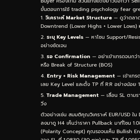
Buyer ครองเกม ส่วนแท่งแดงยาวบอกว่า Sel
ขั้นตอนการใช้ trading psychology fear greed
วิเคราะห์ Market Structure
— ดูว่าตลาด
Downtrend (Lower Highs + Lower Lows) 
ระบุ Key Levels
— หาโซน Support/Resist
อย่างชัดเจน
รอ Confirmation
— อย่าเข้าเทรดจนกว่า
หรือ Break of Structure (BOS)
Entry + Risk Management
— เข้าเทรด
เลย Key Level และตั้ง TP ที่ R:R อย่างน้อย 1
Trade Management
— เลื่อน SL ตามราค
วิ่ง
ตัวอย่างเช่น สมมติคุณวิเคราะห์ EUR/USD ใน
ลงมาดู H4 เห็นว่าราคา Pullback มาที่โซน 1.
(Polarity Concept) คุณรอจนเห็น Bullish Engu
วาง SL ที่ 1.0830 (30 pip) และ TP ที่ 1.09