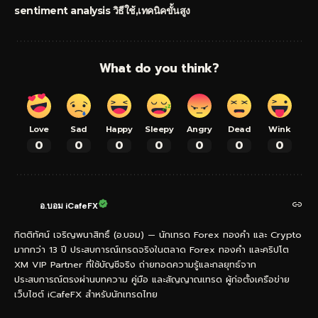
sentiment analysis วิธีใช้
เทคนิคขั้นสูง
What do you think?
Love
Sad
Happy
Sleepy
Angry
Dead
Wink
0
0
0
0
0
0
0
อ.บอม iCafeFX
กิตติทัศน์ เจริญพนาสิทธิ์ (อ.บอม) — นักเทรด Forex ทองคำ และ Crypto
มากกว่า 13 ปี ประสบการณ์เทรดจริงในตลาด Forex ทองคำ และคริปโต
XM VIP Partner ที่ใช้บัญชีจริง ถ่ายทอดความรู้และกลยุทธ์จาก
ประสบการณ์ตรงผ่านบทความ คู่มือ และสัญญาณเทรด ผู้ก่อตั้งเครือข่าย
เว็บไซต์ iCafeFX สำหรับนักเทรดไทย