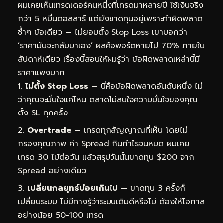
ผมเคยเห็นเทรดเดอร์คนหนึ่งที่เทรดมาหลายปี ใช้เงินจริง
กว่า 5 หมื่นดอลลาร์ แต่ยังขาดทุนอยู่เพราะทำผิดพลาด
ซ้ำๆ ข้อเดียว — ไม่ยอมตั้ง Stop Loss เขาบอกว่า
‘ราคามันจะกลับมาเอง’ ผลคือพอร์ตหายไป 70% ภายใน
สัปดาห์เดียว เรื่องนี้สอนให้ผมรู้ว่า ข้อผิดพลาดเหล่านี้มี
ราคาแพงมาก
ไม่ตั้ง Stop Loss
— นี่คือข้อผิดพลาดอันดับหนึ่ง ไม่
ว่าคุณจะมั่นใจแค่ไหน ตลาดไม่สนใจความมั่นใจของคุณ
ตั้ง SL ทุกครั้ง
Overtrade
— เทรดทุกสัญญาณที่เห็น โดยไม่
กรองคุณภาพ ค่า Spread กินกำไรจนหมด ผมเคย
เทรด 30 ไม้ต่อวัน แล้วสรุปวันนั้นขาดทุน $200 จาก
Spread อย่างเดียว
เปลี่ยนกลยุทธ์บ่อยเกินไป
— ขาดทุน 3 ครั้งก็
เปลี่ยนระบบ ไม่มีทางรู้ว่าระบบเดิมดีหรือไม่ ต้องให้โอกาส
อย่างน้อย 50-100 เทรด