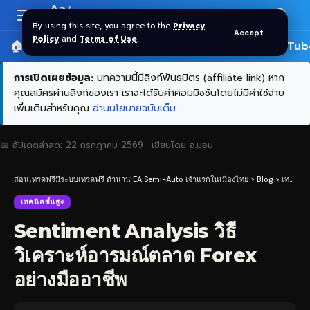
Aa
Font
By using this site, you agree to the
Privacy
Accept
Resizer
Policy
and
Terms of Use
.
🏠 หน้าแรก
ราคาทอง SPDR
📰 บทความ
🎬 YouTub
การเปิดเผยข้อมูล:
บทความนี้มีลิงก์พันธมิตร (affiliate link) หาก
คุณสมัครผ่านลิงก์ของเรา เราจะได้รับค่าคอมมิชชันโดยไม่มีค่าใช้จ่าย
เพิ่มเติมสำหรับคุณ
อ่านนโยบายฉบับเต็ม
📅 อัปเดตล่าสุด:
22 กรกฎาคม 2569
· เขียนโดย
อ.บอม
สอนเทรดฟรีมีระบบเทรดฟรี ตำนาน EA Semi-Auto เจ้าแรกในเมืองไทย
>
Blog
>
เทคนิคขั้นสูง
เทคนิคขั้นสูง
Sentiment Analysis วิธี
วิเคราะห์อารมณ์ตลาด Forex
อย่างมืออาชีพ