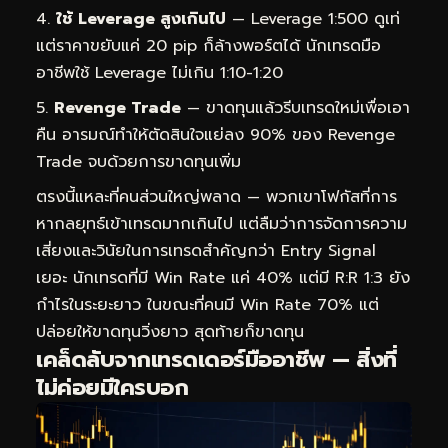
ใช้ Leverage สูงเกินไป
— Leverage 1:500 ดูเท่
แต่ราคาขยับแค่ 20 pip ก็ล้างพอร์ตได้ นักเทรดมือ
อาชีพใช้ Leverage ไม่เกิน 1:10-1:20
Revenge Trade
— ขาดทุนแล้วรีบเทรดใหม่เพื่อเอา
คืน อารมณ์ทำให้ตัดสินใจแย่ลง 90% ของ Revenge
Trade จบด้วยการขาดทุนเพิ่ม
ตรงนี้แหละที่คนส่วนใหญ่พลาด — พวกเขาโฟกัสที่การ
หากลยุทธ์เข้าเทรดมากเกินไป แต่ลืมว่าการจัดการความ
เสี่ยงและวินัยในการเทรดสำคัญกว่า Entry Signal
เยอะ นักเทรดที่มี Win Rate แค่ 40% แต่มี R:R 1:3 ยัง
กำไรในระยะยาว ในขณะที่คนมี Win Rate 70% แต่
ปล่อยให้ขาดทุนวิ่งยาว สุดท้ายก็ขาดทุน
เคล็ดลับจากเทรดเดอร์มืออาชีพ — สิ่งที่
ไม่ค่อยมีใครบอก