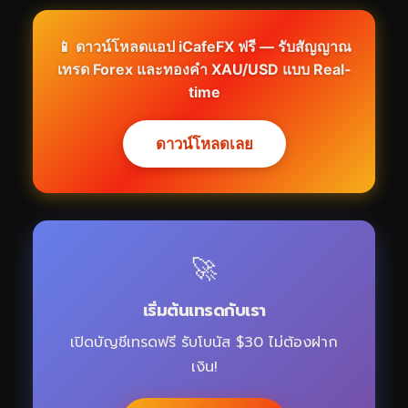
📱 ดาวน์โหลดแอป iCafeFX ฟรี — รับสัญญาณ
เทรด Forex และทองคำ XAU/USD แบบ Real-
time
ดาวน์โหลดเลย
🚀
เริ่มต้นเทรดกับเรา
เปิดบัญชีเทรดฟรี รับโบนัส $30 ไม่ต้องฝาก
เงิน!