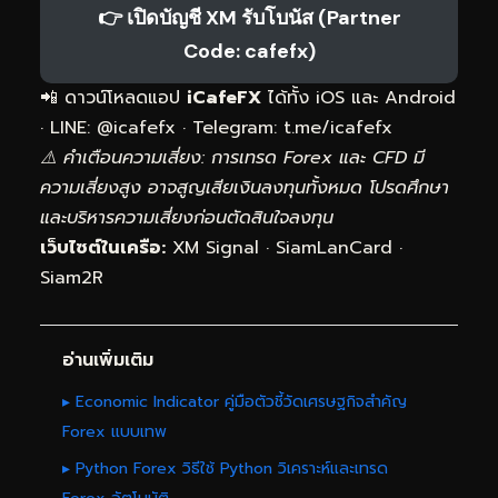
👉 เปิดบัญชี XM รับโบนัส (Partner
Code: cafefx)
📲 ดาวน์โหลดแอป
iCafeFX
ได้ทั้ง iOS และ Android
· LINE: @icafefx · Telegram:
t.me/icafefx
⚠️ คำเตือนความเสี่ยง: การเทรด Forex และ CFD มี
ความเสี่ยงสูง อาจสูญเสียเงินลงทุนทั้งหมด โปรดศึกษา
และบริหารความเสี่ยงก่อนตัดสินใจลงทุน
เว็บไซต์ในเครือ:
XM Signal
·
SiamLanCard
·
Siam2R
อ่านเพิ่มเติม
▸ Economic Indicator คู่มือตัวชี้วัดเศรษฐกิจสำคัญ
Forex แบบเทพ
▸ Python Forex วิธีใช้ Python วิเคราะห์และเทรด