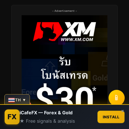
- Advertisement -
📱
TH ▼
Contact us
×
iCafeFX — Forex & Gold
FX
INSTALL
★ Free signals & analysis
Open
chaty