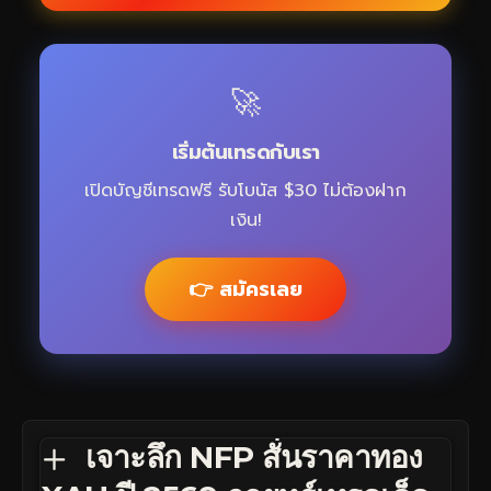
🚀
เริ่มต้นเทรดกับเรา
เปิดบัญชีเทรดฟรี รับโบนัส $30 ไม่ต้องฝาก
เงิน!
👉 สมัครเลย
เจาะลึก NFP สั่นราคาทอง