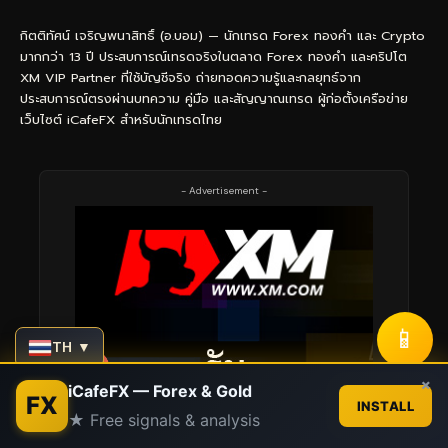
กิตติทัศน์ เจริญพนาสิทธิ์ (อ.บอม) — นักเทรด Forex ทองคำ และ Crypto
มากกว่า 13 ปี ประสบการณ์เทรดจริงในตลาด Forex ทองคำ และคริปโต
XM VIP Partner ที่ใช้บัญชีจริง ถ่ายทอดความรู้และกลยุทธ์จาก
ประสบการณ์ตรงผ่านบทความ คู่มือ และสัญญาณเทรด ผู้ก่อตั้งเครือข่าย
เว็บไซต์ iCafeFX สำหรับนักเทรดไทย
- Advertisement -
📱
TH ▼
Contact us
×
iCafeFX — Forex & Gold
FX
INSTALL
★ Free signals & analysis
Open
chaty