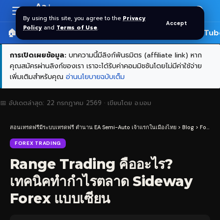
Aa
Font
By using this site, you agree to the
Privacy
Accept
Resizer
Policy
and
Terms of Use
.
🏠 หน้าแรก
ราคาทอง SPDR
📰 บทความ
🎬 YouTub
การเปิดเผยข้อมูล:
บทความนี้มีลิงก์พันธมิตร (affiliate link) หาก
คุณสมัครผ่านลิงก์ของเรา เราจะได้รับค่าคอมมิชชันโดยไม่มีค่าใช้จ่าย
เพิ่มเติมสำหรับคุณ
อ่านนโยบายฉบับเต็ม
📅 อัปเดตล่าสุด:
22 กรกฎาคม 2569
· เขียนโดย
อ.บอม
สอนเทรดฟรีมีระบบเทรดฟรี ตำนาน EA Semi-Auto เจ้าแรกในเมืองไทย
>
Blog
>
Forex Trading
FOREX TRADING
Range Trading คืออะไร?
เทคนิคทำกำไรตลาด Sideway
Forex แบบเซียน