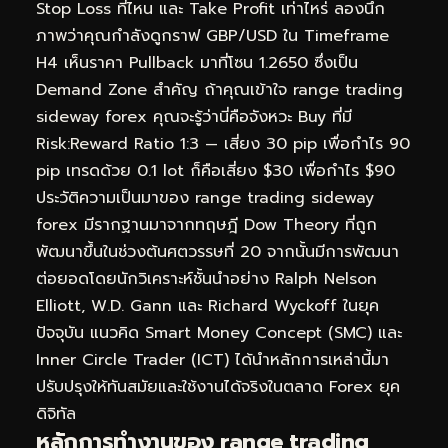
Stop Loss ที่ไหน และ Take Profit เท่าไหร่ ลองนึก
ภาพว่าคุณกำลังดูกราฟ GBP/USD ใน Timeframe
H4 เห็นราคา Pullback มาที่โซน 1.2650 ซึ่งเป็น
Demand Zone สำคัญ ถ้าคุณเข้าใจ range trading
sideway forex คุณจะรู้ว่านี่คือจังหวะ Buy ที่มี
Risk:Reward Ratio 1:3 — เสี่ยง 30 pip เพื่อกำไร 90
pip เทรดด้วย 0.1 lot ก็คือเสี่ยง $30 เพื่อกำไร $90
ประวัติความเป็นมาของ range trading sideway
forex มีรากฐานมาจากทฤษฎี Dow Theory ที่ถูก
พัฒนาขึ้นในช่วงต้นศตวรรษที่ 20 จากนั้นมีการพัฒนา
ต่อยอดโดยนักวิเคราะห์ชั้นนำอย่าง Ralph Nelson
Elliott, W.D. Gann และ Richard Wyckoff ในยุค
ปัจจุบัน แนวคิด Smart Money Concept (SMC) และ
Inner Circle Trader (ICT) ได้นำหลักการเหล่านี้มา
ปรับปรุงให้ทันสมัยและใช้งานได้จริงในตลาด Forex ยุค
ดิจิทัล
หลักการทำงานของ range trading