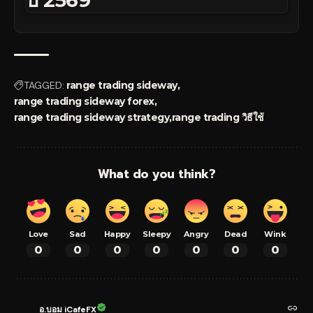
TAGGED:
range trading sideway
range trading sideway forex
range trading sideway strategy
range trading วิธีใช้
What do you think?
Love
Sad
Happy
Sleepy
Angry
Dead
Wink
0
0
0
0
0
0
0
อ.บอม iCafeFX