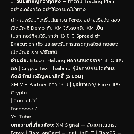
วินัยสำคัญกว่าทุกสิ่ง
— ทำตาม Trading Plan
อย่างเคร่งครัด อย่าให้อารมณ์นำทาง
ถ้าคุณพร้อมที่จะเริ่มต้นเทรด Forex อย่างจริงจัง ลอง
เปิดบัญชี Demo กับ XM ได้เลยครับ XM เป็น
โบรกเกอร์ที่ผมใช้มากว่า 13 ปี มี Spread ต่ำ
Execution เร็ว และรองรับการเทรดทุกสไตล์
ทดลอง
เปิดบัญชี XM ฟรีได้ที่นี่
อ่านต่อ:
Bitcoin Halving ผลกระทบต่อราคา BTC และ
ตล
|
Crypto Tax Thailand คู่มือภาษีคริปโตสำหร
กิตติทัศน์ เจริญพนาสิทธิ์ (อ.บอม)
XM VIP Partner กว่า 13 ปี | ผู้เชี่ยวชาญ Forex และ
Crypto
| ติดตามได้ที่
Facebook
/
YouTube
บทความที่เกี่ยวข้อง:
XM Signal — สัญญาณเทรด
Forex
|
SiamLanCard — เทคโนโลยี IT
|
Siam2R —