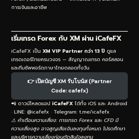
การเงินและอาชีพ
เริ่มเทรด Forex กับ XM ผ่าน
iCafeFX
iCafeFX เป็น
XM VIP Partner กว่า 13 ปี
ดูแล
เทรดเดอร์ไทยครบวงจร — สัญญาณเทรด คอร์สสอน
และทีมซัพพอร์ตภาษาไทยตลอดทั้งวัน
👉 เปิดบัญชี XM รับโบนัส (Partner
Code: cafefx)
📲 ดาวน์โหลดแอป
iCafeFX
ได้ทั้ง iOS และ Android
· LINE: @icafefx · Telegram:
t.me/icafefx
⚠️ คำเตือนความเสี่ยง: การเทรด Forex และ CFD มี
ความเสี่ยงสูง อาจสูญเสียเงินลงทุนทั้งหมด โปรดศึกษา
และบริหารความเสี่ยงก่อนตัดสินใจลงทุน