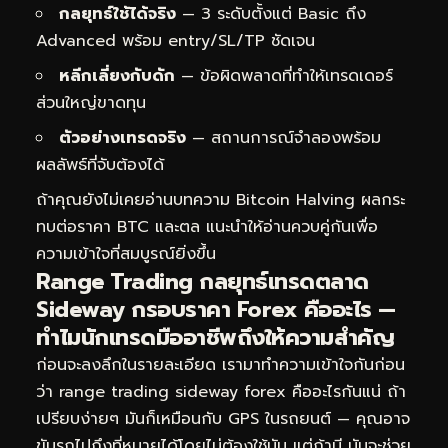
กลยุทธ์ใช้ได้จริง
— 3 ระดับตั้งแต่ Basic ถึง
Advanced พร้อม entry/SL/TP ชัดเจน
หลีกเลี่ยงกับดัก
— ข้อผิดพลาดที่ทำให้เทรดเดอร์
ส่วนใหญ่ขาดทุน
ตัวอย่างเทรดจริง
— สถานการณ์จำลองพร้อม
ผลลัพธ์ที่จับต้องได้
ถ้าคุณยังไม่เคยอ่านบทความ
Bitcoin Halving ผลกระ
ทบต่อราคา BTC และตล
แนะนำให้อ่านควบคู่กันเพื่อ
ความเข้าใจที่สมบูรณ์ยิ่งขึ้น
Range Trading กลยุทธ์เทรดตลาด
Sideway กรอบราคา Forex คืออะไร —
ทำไมนักเทรดมืออาชีพถึงให้ความสำคัญ
ก่อนจะลงลึกในรายละเอียด เรามาทำความเข้าใจกันก่อน
ว่า range trading sideway forex คืออะไรกันแน่ ถ้า
เปรียบง่ายๆ มันก็เหมือนกับ GPS ในรถยนต์ — คุณอาจ
ขับรถไปถึงที่หมายได้โดยไม่ต้องใช้มัน แต่ถ้ามี มันจะช่วย