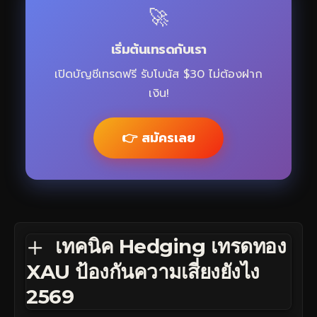
🚀
เริ่มต้นเทรดกับเรา
เปิดบัญชีเทรดฟรี รับโบนัส $30 ไม่ต้องฝาก
เงิน!
👉 สมัครเลย
เทคนิค Hedging เทรดทอง
XAU ป้องกันความเสี่ยงยังไง
2569