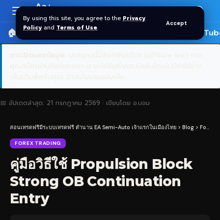
Aa
Font
By using this site, you agree to the
Privacy
Accept
Resizer
Policy
and
Terms of Use
.
🏠 หน้าแรก
ราคาทอง SPDR
📰 บทความ
🎬 YouTub
การเปิดเผยข้อมูล:
บทความนี้มีลิงก์พันธมิตร (affiliate link) หาก
คุณสมัครผ่านลิงก์ของเรา เราจะได้รับค่าคอมมิชชันโดยไม่มีค่าใช้จ่าย
เพิ่มเติมสำหรับคุณ
อ่านนโยบายฉบับเต็ม
📅 อัปเดตล่าสุด:
21 กรกฎาคม 2569
· เขียนโดย
อ.บอม
สอนเทรดฟรีมีระบบเทรดฟรี ตำนาน EA Semi-Auto เจ้าแรกในเมืองไทย
>
Blog
>
Forex Trading
FOREX TRADING
คู่มือวิธีใช้ Propulsion Block
Strong OB Continuation
Entry