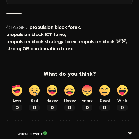
TAGGED:
propulsion block forex
propulsion block ICT forex
propulsion block strategy forex
propulsion block วิธีใช้
strong OB continuation forex
What do you think?
Love
Sad
Happy
Sleepy
Angry
Dead
Wink
0
0
0
0
0
0
0
อ.บอม iCafeFX