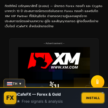
กิตติทัศน์ เจริญพนาสิทธิ์ (อ.บอม) — นักเทรด Forex ทองคำ และ Crypto
มากกว่า 13 ปี ประสบการณ์เทรดจริงในตลาด Forex ทองคำ และคริปโต
XM VIP Partner ที่ใช้บัญชีจริง ถ่ายทอดความรู้และกลยุทธ์จาก
ประสบการณ์ตรงผ่านบทความ คู่มือ และสัญญาณเทรด ผู้ก่อตั้งเครือข่าย
เว็บไซต์ iCafeFX สำหรับนักเทรดไทย
- Advertisement -
📱
TH ▼
Contact us
×
iCafeFX — Forex & Gold
FX
INSTALL
★ Free signals & analysis
Open
chaty