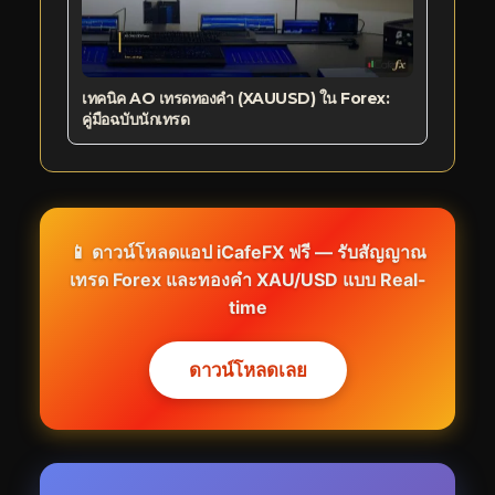
เทคนิค AO เทรดทองคำ (XAUUSD) ใน Forex:
คู่มือฉบับนักเทรด
📱 ดาวน์โหลดแอป iCafeFX ฟรี — รับสัญญาณ
เทรด Forex และทองคำ XAU/USD แบบ Real-
time
ดาวน์โหลดเลย