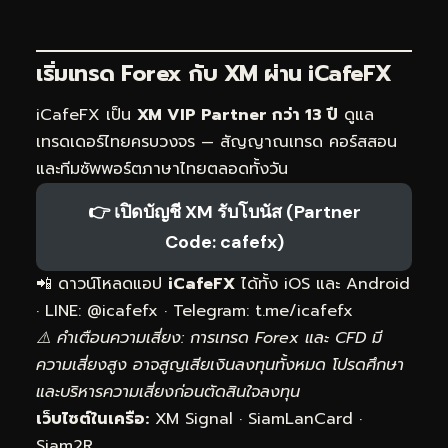
เริ่มเทรด Forex กับ XM ผ่าน
iCafeFX
iCafeFX เป็น
XM VIP Partner กว่า 13 ปี
ดูแล
เทรดเดอร์ไทยครบวงจร — สัญญาณเทรด คอร์สสอน
และทีมซัพพอร์ตภาษาไทยตลอดทั้งวัน
👉 เปิดบัญชี XM รับโบนัส (Partner
Code: cafefx)
📲 ดาวน์โหลดแอป
iCafeFX
ได้ทั้ง iOS และ Android
· LINE: @icafefx · Telegram:
t.me/icafefx
⚠️ คำเตือนความเสี่ยง: การเทรด Forex และ CFD มี
ความเสี่ยงสูง อาจสูญเสียเงินลงทุนทั้งหมด โปรดศึกษา
และบริหารความเสี่ยงก่อนตัดสินใจลงทุน
เว็บไซต์ในเครือ:
XM Signal
·
SiamLanCard
·
Siam2R