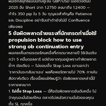
ผมใช้กลยุทธ์แบบนี้กับคู่เงิน GBP/USD เมื่อช่วงต้นปี
2025 จับ Short จาก 1.2750 ลงมาถึง 1.2400 —
กำไร 350 pip ใน 5 วัน กุญแจสำคัญคือ Patience
และ Discipline อย่ารีบเข้าถ้ายังไม่มี Confluence
เพียงพอ
5 ข้อผิดพลาดร้ายแรงที่นักเทรดทำเมื่อใช้
propulsion block how to use
strong ob continuation entry
ผมเคยเห็นเทรดเดอร์คนหนึ่งที่เทรดมาหลายปี ใช้เงินจริง
กว่า 5 หมื่นดอลลาร์ แต่ยังขาดทุนอยู่เพราะทำผิดพลาด
ซ้ำๆ ข้อเดียว — ไม่ยอมตั้ง Stop Loss เขาบอกว่า
‘ราคามันจะกลับมาเอง’ ผลคือพอร์ตหายไป 70% ภายใน
สัปดาห์เดียว เรื่องนี้สอนให้ผมรู้ว่า ข้อผิดพลาดเหล่านี้มี
ราคาแพงมาก
ไม่ตั้ง Stop Loss
— นี่คือข้อผิดพลาดอันดับหนึ่ง ไม่
ว่าคุณจะมั่นใจแค่ไหน ตลาดไม่สนใจความมั่นใจของคุณ
ตั้ง SL ทุกครั้ง