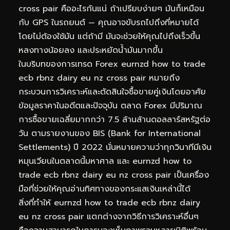
cross pair คืออะไรกันแน่ ถ้าเปรียบง่ายๆ มันก็เหมือน
กับ GPS ในรถยนต์ — คุณอาจขับรถไปถึงที่หมายได้
โดยไม่ต้องใช้มัน แต่ถ้ามี มันจะช่วยให้คุณไปถึงเร็วขึ้น
หลงทางน้อยลง และประหยัดน้ำมันมากขึ้น
ในบริบทของการเทรด Forex eurnzd how to trade
ecb rbnz dairy eu nz cross pair หมายถึง
กระบวนการวิเคราะห์และตัดสินใจซื้อขายคู่เงินโดยอาศัย
ข้อมูลราคาในอดีตและปัจจุบัน ตลาด Forex มีปริมาณ
การซื้อขายเฉลี่ยมากกว่า 7.5 ล้านล้านดอลลาร์สหรัฐต่อ
วัน ตามรายงานของ BIS (Bank for International
Settlements) ปี 2022 นั่นหมายความว่าทุกวินาทีมีเงิน
หมุนเวียนในตลาดนี้มหาศาล และ eurnzd how to
trade ecb rbnz dairy eu nz cross pair เป็นเครื่อง
มือที่ช่วยให้คุณอ่านทิศทางของกระแสเงินเหล่านี้ได้
สิ่งที่ทำให้ eurnzd how to trade ecb rbnz dairy
eu nz cross pair แตกต่างจากวิธีการวิเคราะห์อื่นๆ