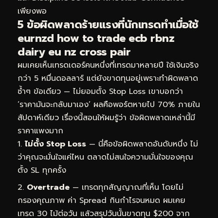
เพียงพอ
5 ข้อผิดพลาดร้ายแรงที่นักเทรดทำเมื่อใช้
eurnzd how to trade ecb rbnz
dairy eu nz cross pair
ผมเคยเห็นเทรดเดอร์คนหนึ่งที่เทรดมาหลายปี ใช้เงินจริง
กว่า 5 หมื่นดอลลาร์ แต่ยังขาดทุนอยู่เพราะทำผิดพลาด
ซ้ำๆ ข้อเดียว — ไม่ยอมตั้ง Stop Loss เขาบอกว่า
‘ราคามันจะกลับมาเอง’ ผลคือพอร์ตหายไป 70% ภายใน
สัปดาห์เดียว เรื่องนี้สอนให้ผมรู้ว่า ข้อผิดพลาดเหล่านี้มี
ราคาแพงมาก
ไม่ตั้ง Stop Loss
— นี่คือข้อผิดพลาดอันดับหนึ่ง ไม่
ว่าคุณจะมั่นใจแค่ไหน ตลาดไม่สนใจความมั่นใจของคุณ
ตั้ง SL ทุกครั้ง
Overtrade
— เทรดทุกสัญญาณที่เห็น โดยไม่
กรองคุณภาพ ค่า Spread กินกำไรจนหมด ผมเคย
เทรด 30 ไม้ต่อวัน แล้วสรุปวันนั้นขาดทุน $200 จาก