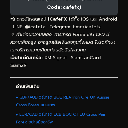
Code: cafefx)
📲 ดาวน์โหลดแอป
iCafeFX
ได้ทั้ง iOS และ Android
· LINE: @icafefx · Telegram:
t.me/icafefx
⚠️ คำเตือนความเสี่ยง: การเทรด Forex และ CFD มี
ความเสี่ยงสูง อาจสูญเสียเงินลงทุนทั้งหมด โปรดศึกษา
และบริหารความเสี่ยงก่อนตัดสินใจลงทุน
เว็บไซต์ในเครือ:
XM Signal
·
SiamLanCard
·
Siam2R
อ่านเพิ่มเติม
▸ GBP/AUD วิธีเทรด BOE RBA Iron Ore UK Aussie
Cross Forex แบบเทพ
▸ EUR/CAD วิธีเทรด ECB BOC Oil EU Cross Pair
Forex อย่างมืออาชีพ