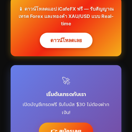
📱 ดาวน์โหลดแอป iCafeFX ฟรี — รับสัญญาณ
เทรด Forex และทองคำ XAU/USD แบบ Real-
time
ดาวน์โหลดเลย
🚀
เริ่มต้นเทรดกับเรา
เปิดบัญชีเทรดฟรี รับโบนัส $30 ไม่ต้องฝาก
เงิน!
👉 สมัครเลย