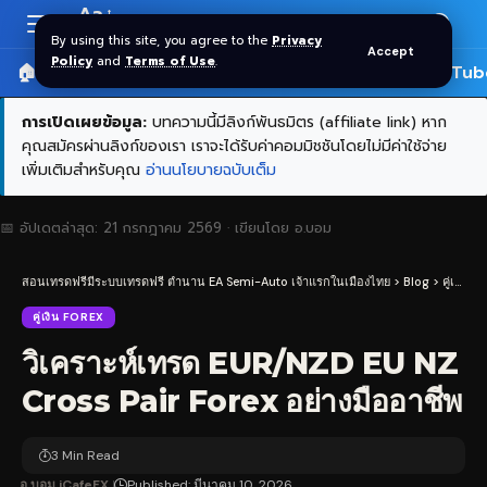
Aa
Font
By using this site, you agree to the
Privacy
Accept
Resizer
Policy
and
Terms of Use
.
🏠 หน้าแรก
ราคาทอง SPDR
📰 บทความ
🎬 YouTub
การเปิดเผยข้อมูล:
บทความนี้มีลิงก์พันธมิตร (affiliate link) หาก
คุณสมัครผ่านลิงก์ของเรา เราจะได้รับค่าคอมมิชชันโดยไม่มีค่าใช้จ่าย
เพิ่มเติมสำหรับคุณ
อ่านนโยบายฉบับเต็ม
📅 อัปเดตล่าสุด:
21 กรกฎาคม 2569
· เขียนโดย
อ.บอม
สอนเทรดฟรีมีระบบเทรดฟรี ตำนาน EA Semi-Auto เจ้าแรกในเมืองไทย
>
Blog
>
คู่เงิน Forex
คู่เงิน FOREX
วิเคราะห์เทรด EUR/NZD EU NZ
Cross Pair Forex อย่างมืออาชีพ
3 Min Read
อ.บอม iCafeFX
Published: มีนาคม 10, 2026