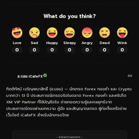
What do you think?
Love
Sad
Happy
Sleepy
Angry
Dead
Wink
0
0
0
0
0
0
0
อ.บอม iCafeFX
กิตติทัศน์ เจริญพนาสิทธิ์ (อ.บอม) — นักเทรด Forex ทองคำ และ Crypto
มากกว่า 13 ปี ประสบการณ์เทรดจริงในตลาด Forex ทองคำ และคริปโต
XM VIP Partner ที่ใช้บัญชีจริง ถ่ายทอดความรู้และกลยุทธ์จาก
ประสบการณ์ตรงผ่านบทความ คู่มือ และสัญญาณเทรด ผู้ก่อตั้งเครือข่าย
เว็บไซต์ iCafeFX สำหรับนักเทรดไทย
- Advertisement -