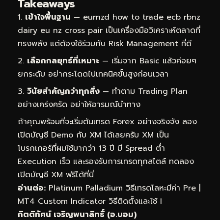
Takeaways
เข้าใจพื้นฐาน
— eurnzd how to trade ecb rbnz
dairy eu nz cross pair เป็นเครื่องมือวิเคราะห์ตลาดที่
ทรงพลัง แต่ต้องใช้ร่วมกับ Risk Management ที่ดี
เลือกกลยุทธ์ที่เหมาะ
— เริ่มจาก Basic แล้วค่อยๆ
ยกระดับ อย่ากระโดดไปเทคนิคขั้นสูงก่อนเวลา
วินัยสำคัญกว่าทุกสิ่ง
— ทำตาม Trading Plan
อย่างเคร่งครัด อย่าให้อารมณ์นำทาง
ถ้าคุณพร้อมที่จะเริ่มต้นเทรด Forex อย่างจริงจัง ลอง
เปิดบัญชี Demo กับ XM ได้เลยครับ XM เป็น
โบรกเกอร์ที่ผมใช้มากว่า 13 ปี มี Spread ต่ำ
Execution เร็ว และรองรับการเทรดทุกสไตล์
ทดลอง
เปิดบัญชี XM ฟรีได้ที่นี่
อ่านต่อ:
Platinum Palladium วิธีเทรดโลหะมีค่า Pre
|
MT4 Custom Indicator วิธีติดตั้งและใช้ I
กิตติทัศน์ เจริญพนาสิทธิ์ (อ.บอม)