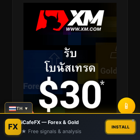
📱
TH ▼
Contact us
×
iCafeFX — Forex & Gold
FX
INSTALL
★ Free signals & analysis
Open
chaty