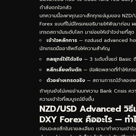
กำลังตกใจกลัว
บทความนี้จะพาคุณเจาะลึกทุกแง่มุมของ NZ
Forex แบบที่ไม่มีใครเคยอธิบายให้ฟังมาก่อน
เทรดสถาบันระดับโลก มาย่อยให้เข้าใจง่ายที่สุด
เข้าใจหลักการ
— nzdusd advanced how 
นักเทรดมืออาชีพถึงให้ความสำคัญ
กลยุทธ์ใช้ได้จริง
— 3 ระดับตั้งแต่ Basic
หลีกเลี่ยงกับดัก
— ข้อผิดพลาดที่ทำให้เทร
ตัวอย่างเทรดจริง
— สถานการณ์จำลองพร้อม
ถ้าคุณยังไม่เคยอ่านบทความ
Bank Crisis คว
ความเข้าใจที่สมบูรณ์ยิ่งขึ้น
NZD/USD Advanced วิธี
DXY Forex คืออะไร — ทำไ
ก่อนจะลงลึกในรายละเอียด เรามาทำความเข้า