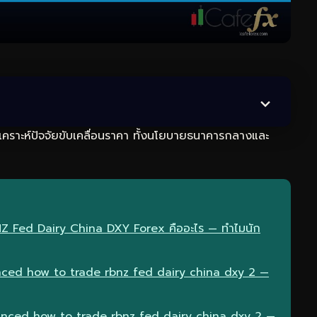
เคราะห์ปัจจัยขับเคลื่อนราคา ทั้งนโยบายธนาคารกลางและ
Z Fed Dairy China DXY Forex คืออะไร — ทำไมนัก
ced how to trade rbnz fed dairy china dxy 2 —
anced how to trade rbnz fed dairy china dxy 2 —