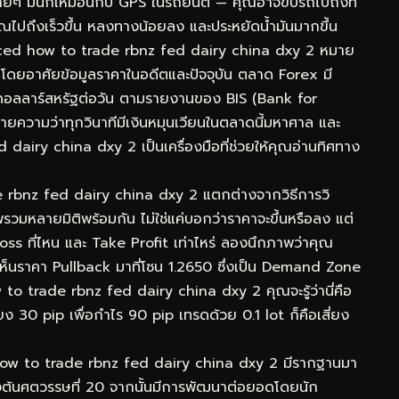
่ายๆ มันก็เหมือนกับ GPS ในรถยนต์ — คุณอาจขับรถไปถึงที่
้คุณไปถึงเร็วขึ้น หลงทางน้อยลง และประหยัดน้ำมันมากขึ้น
ed how to trade rbnz fed dairy china dxy 2 หมาย
งินโดยอาศัยข้อมูลราคาในอดีตและปัจจุบัน ตลาด Forex มี
นดอลลาร์สหรัฐต่อวัน ตามรายงานของ BIS (Bank for
ยความว่าทุกวินาทีมีเงินหมุนเวียนในตลาดนี้มหาศาล และ
iry china dxy 2 เป็นเครื่องมือที่ช่วยให้คุณอ่านทิศทาง
e rbnz fed dairy china dxy 2 แตกต่างจากวิธีการวิ
วมหลายมิติพร้อมกัน ไม่ใช่แค่บอกว่าราคาจะขึ้นหรือลง แต่
oss ที่ไหน และ Take Profit เท่าไหร่ ลองนึกภาพว่าคุณ
นราคา Pullback มาที่โซน 1.2650 ซึ่งเป็น Demand Zone
 trade rbnz fed dairy china dxy 2 คุณจะรู้ว่านี่คือ
่ยง 30 pip เพื่อกำไร 90 pip เทรดด้วย 0.1 lot ก็คือเสี่ยง
ow to trade rbnz fed dairy china dxy 2 มีรากฐานมา
งต้นศตวรรษที่ 20 จากนั้นมีการพัฒนาต่อยอดโดยนัก