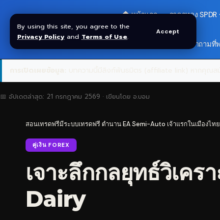
🏠 หน้าแรก
ราคาทอง SPDR
By using this site, you agree to the
Accept
Privacy Policy
and
Terms of Use
.
🎁 รับโบนัส $30
❓ คำถามที่
การเปิดเผยข้อมูล:
บทความนี้มีลิงก์พันธมิตร (affiliate link) หากคุณสมั
📅 อัปเดตล่าสุด:
21 กรกฎาคม 2569
· เขียนโดย
อ.บอม
สอนเทรดฟรีมีระบบเทรดฟรี ตำนาน EA Semi-Auto เจ้าแรกในเมืองไทย
คู่เงิน FOREX
เจาะลึกกลยุทธ์วิเ
Dairy