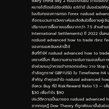
dairy china dxy 2 คืออะไรกันแน่ ถ้าเปรียบง
หมายได้โดยไม่ต้องใช้มัน แต่ถ้ามี มันจะช่วยให
ในบริบทของการเทรด Forex nzdusd advanc
ถึงกระบวนการวิเคราะห์และตัดสินใจซื้อขายคู่เ
ปริมาณการซื้อขายเฉลี่ยมากกว่า 7.5 ล้านล้า
International Settlements) ปี 2022 นั่นหมา
nzdusd advanced how to trade rbnz fed da
ของกระแสเงินเหล่านี้ได้
สิ่งที่ทำให้ nzdusd advanced how to trad
เคราะห์อื่นๆ คือความสามารถในการมองเห็นภาพร
ยังช่วยระบุว่าควรเข้าเทรดตรงไหน วาง Stop L
กำลังดูกราฟ GBP/USD ใน Timeframe H4 เห็
สำคัญ ถ้าคุณเข้าใจ nzdusd advanced how to
จังหวะ Buy ที่มี Risk:Reward Ratio 1:3 — เสี
$30 เพื่อกำไร $90
ประวัติความเป็นมาของ nzdusd advanced h
จากทฤษฎี Dow Theory ที่ถูกพัฒนาขึ้นในช่ว