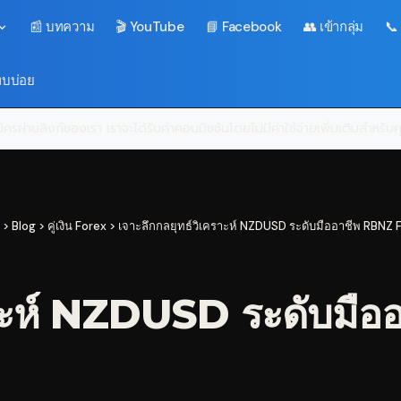
📰 บทความ
🎬 YouTube
📘 Facebook
👥 เข้ากลุ่ม
📞
พบบ่อย
ครผ่านลิงก์ของเรา เราจะได้รับค่าคอมมิชชันโดยไม่มีค่าใช้จ่ายเพิ่มเติมสำหรั
>
Blog
>
คู่เงิน Forex
>
เจาะลึกกลยุทธ์วิเคราะห์ NZDUSD ระดับมืออาชีพ RBNZ 
คราะห์ NZDUSD ระดับมื