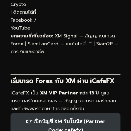
Crypto
| ติดตามได้ที่
Facebook
/
YouTube
บทความที่เกี่ยวข้อง:
XM Signal — สัญญาณเทรด
Forex
|
SiamLanCard — เทคโนโลยี IT
|
Siam2R —
การเงินและอาชีพ
เริ่มเทรด Forex กับ XM ผ่าน
iCafeFX
iCafeFX เป็น
XM VIP Partner กว่า 13 ปี
ดูแล
เทรดเดอร์ไทยครบวงจร — สัญญาณเทรด คอร์สสอน
และทีมซัพพอร์ตภาษาไทยตลอดทั้งวัน
👉 เปิดบัญชี XM รับโบนัส (Partner
Code: cafefx)