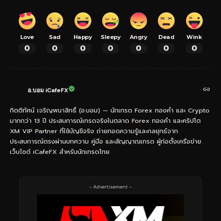
Love
Sad
Happy
Sleepy
Angry
Dead
Wink
0
0
0
0
0
0
0
อ.บอม iCafeFX
กิตติทัศน์ เจริญพนาสิทธิ์ (อ.บอม) — นักเทรด Forex ทองคำ และ Crypto
มากกว่า 13 ปี ประสบการณ์เทรดจริงในตลาด Forex ทองคำ และคริปโต
XM VIP Partner ที่ใช้บัญชีจริง ถ่ายทอดความรู้และกลยุทธ์จาก
ประสบการณ์ตรงผ่านบทความ คู่มือ และสัญญาณเทรด ผู้ก่อตั้งเครือข่าย
เว็บไซต์ iCafeFX สำหรับนักเทรดไทย
- Advertisement -