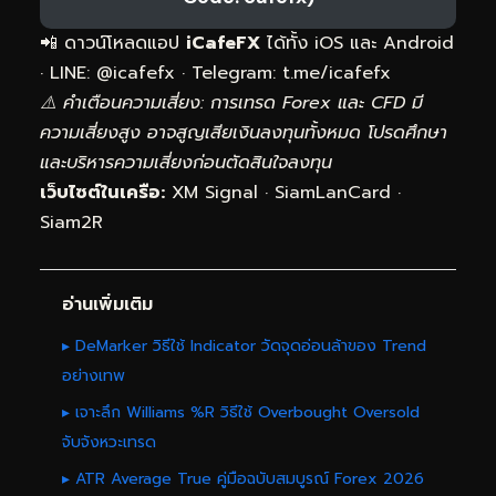
📲 ดาวน์โหลดแอป
iCafeFX
ได้ทั้ง iOS และ Android
· LINE: @icafefx · Telegram:
t.me/icafefx
⚠️ คำเตือนความเสี่ยง: การเทรด Forex และ CFD มี
ความเสี่ยงสูง อาจสูญเสียเงินลงทุนทั้งหมด โปรดศึกษา
และบริหารความเสี่ยงก่อนตัดสินใจลงทุน
เว็บไซต์ในเครือ:
XM Signal
·
SiamLanCard
·
Siam2R
อ่านเพิ่มเติม
▸ DeMarker วิธีใช้ Indicator วัดจุดอ่อนล้าของ Trend
อย่างเทพ
▸ เจาะลึก Williams %R วิธีใช้ Overbought Oversold
จับจังหวะเทรด
▸ ATR Average True คู่มือฉบับสมบูรณ์ Forex 2026