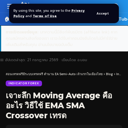
Aa
Font
By using this site, you agree to the
Privacy
Accept
Resizer
Policy
and
Terms of Use
.
🏠 หน้าแรก
ราคาทอง SPDR
📰 บทความ
🎬 YouTub
การเปิดเผยข้อมูล:
บทความนี้มีลิงก์พันธมิตร (affiliate link) หาก
คุณสมัครผ่านลิงก์ของเรา เราจะได้รับค่าคอมมิชชันโดยไม่มีค่าใช้จ่าย
เพิ่มเติมสำหรับคุณ
อ่านนโยบายฉบับเต็ม
📅 อัปเดตล่าสุด:
21 กรกฎาคม 2569
· เขียนโดย
อ.บอม
สอนเทรดฟรีมีระบบเทรดฟรี ตำนาน EA Semi-Auto เจ้าแรกในเมืองไทย
>
Blog
>
Indicator Forex
INDICATOR FOREX
เจาะลึก Moving Average คือ
อะไร วิธีใช้ EMA SMA
Crossover เทรด