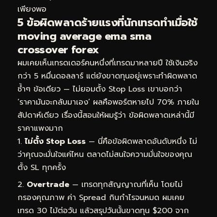
เพียงพอ
5 ข้อผิดพลาดร้ายแรงที่นักเทรดทำเมื่อใช้
moving average ema sma
crossover forex
ผมเคยเห็นเทรดเดอร์คนหนึ่งที่เทรดมาหลายปี ใช้เงินจริง
กว่า 5 หมื่นดอลลาร์ แต่ยังขาดทุนอยู่เพราะทำผิดพลาด
ซ้ำๆ ข้อเดียว — ไม่ยอมตั้ง Stop Loss เขาบอกว่า
‘ราคามันจะกลับมาเอง’ ผลคือพอร์ตหายไป 70% ภายใน
สัปดาห์เดียว เรื่องนี้สอนให้ผมรู้ว่า ข้อผิดพลาดเหล่านี้มี
ราคาแพงมาก
ไม่ตั้ง Stop Loss
— นี่คือข้อผิดพลาดอันดับหนึ่ง ไม่
ว่าคุณจะมั่นใจแค่ไหน ตลาดไม่สนใจความมั่นใจของคุณ
ตั้ง SL ทุกครั้ง
Overtrade
— เทรดทุกสัญญาณที่เห็น โดยไม่
กรองคุณภาพ ค่า Spread กินกำไรจนหมด ผมเคย
เทรด 30 ไม้ต่อวัน แล้วสรุปวันนั้นขาดทุน $200 จาก