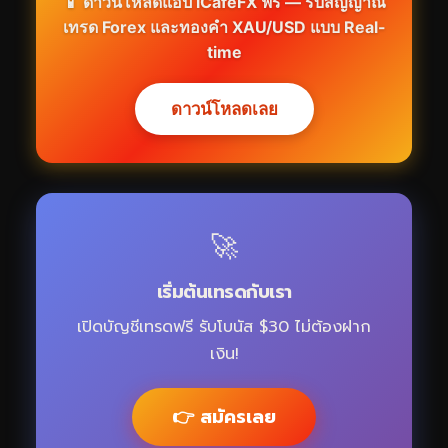
📱 ดาวน์โหลดแอป iCafeFX ฟรี — รับสัญญาณ
เทรด Forex และทองคำ XAU/USD แบบ Real-
time
ดาวน์โหลดเลย
🚀
เริ่มต้นเทรดกับเรา
เปิดบัญชีเทรดฟรี รับโบนัส $30 ไม่ต้องฝาก
เงิน!
👉 สมัครเลย