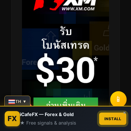
📱
TH ▼
Contact us
×
iCafeFX — Forex & Gold
FX
INSTALL
★ Free signals & analysis
Open
chaty