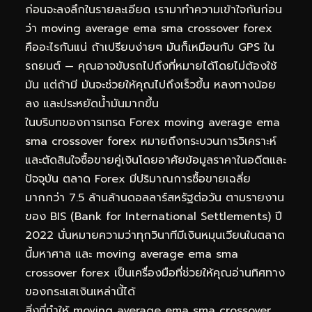
ก่อนจะลงลึกในรายละเอียด เรามาทำความเข้าใจกันก่อน
ว่า moving average ema sma crossover forex
คืออะไรกันแน่ ถ้าเปรียบง่ายๆ มันก็เหมือนกับ GPS ใน
รถยนต์ — คุณอาจขับรถไปถึงที่หมายได้โดยไม่ต้องใช้
มัน แต่ถ้ามี มันจะช่วยให้คุณไปถึงเร็วขึ้น หลงทางน้อย
ลง และประหยัดน้ำมันมากขึ้น
ในบริบทของการเทรด Forex moving average ema
sma crossover forex หมายถึงกระบวนการวิเคราะห์
และตัดสินใจซื้อขายคู่เงินโดยอาศัยข้อมูลราคาในอดีตและ
ปัจจุบัน ตลาด Forex มีปริมาณการซื้อขายเฉลี่ย
มากกว่า 7.5 ล้านล้านดอลลาร์สหรัฐต่อวัน ตามรายงาน
ของ BIS (Bank for International Settlements) ปี
2022 นั่นหมายความว่าทุกวินาทีมีเงินหมุนเวียนในตลาด
นี้มหาศาล และ moving average ema sma
crossover forex เป็นเครื่องมือที่ช่วยให้คุณอ่านทิศทาง
ของกระแสเงินเหล่านี้ได้
สิ่งที่ทำให้ moving average ema sma crossover