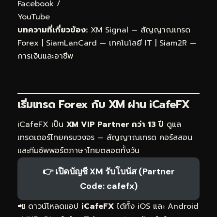
Facebook
/
YouTube
บทความที่เกี่ยวข้อง:
XM Signal — สัญญาณเทรด
Forex
|
SiamLanCard — เทคโนโลยี IT
|
Siam2R —
การเงินและอาชีพ
เริ่มเทรด Forex กับ XM ผ่าน
iCafeFX
iCafeFX เป็น
XM VIP Partner กว่า 13 ปี
ดูแล
เทรดเดอร์ไทยครบวงจร — สัญญาณเทรด คอร์สสอน
และทีมซัพพอร์ตภาษาไทยตลอดทั้งวัน
👉 เปิดบัญชี XM รับโบนัส (Partner
Code: cafefx)
📲 ดาวน์โหลดแอป
iCafeFX
ได้ทั้ง iOS และ Android