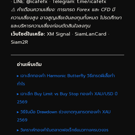
· LINE: @icafefx · Telegram:
t.me/icafefx
⚠️ คำเตือนความเสี่ยง: การเทรด Forex และ CFD มี
ความเสี่ยงสูง อาจสูญเสียเงินลงทุนทั้งหมด โปรดศึกษา
และบริหารความเสี่ยงก่อนตัดสินใจลงทุน
เว็บไซต์ในเครือ:
XM Signal
·
SiamLanCard
·
Siam2R
อ่านเพิ่มเติม
▸ เจาะลึกทองคำ Harmonic Butterfly วิธีเทรดผีเสื้อทำ
กำไร
▸ เจาะลึก Buy Limit vs Buy Stop ทองคำ XAU/USD ปี
2569
▸ วิธีรับมือ Drawdown ช่วงขาดทุนเทรดทองคำ XAU
2569
▸ วิเคราะห์ทองคำในตลาดฟอเร็กซ์แนวทางครบวงจร