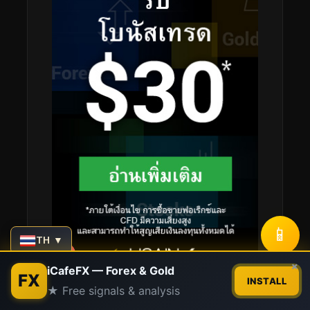
📱
TH ▼
Contact us
×
iCafeFX — Forex & Gold
FX
INSTALL
★ Free signals & analysis
Open
chaty