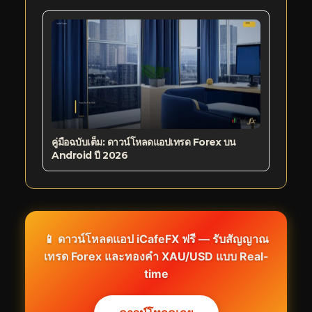
คู่มือฉบับเต็ม: ดาวน์โหลดแอปเทรด Forex บน
Android ปี 2026
📱 ดาวน์โหลดแอป iCafeFX ฟรี — รับสัญญาณ
เทรด Forex และทองคำ XAU/USD แบบ Real-
time