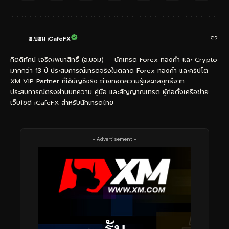
อ.บอม iCafeFX
กิตติทัศน์ เจริญพนาสิทธิ์ (อ.บอม) — นักเทรด Forex ทองคำ และ Crypto
มากกว่า 13 ปี ประสบการณ์เทรดจริงในตลาด Forex ทองคำ และคริปโต
XM VIP Partner ที่ใช้บัญชีจริง ถ่ายทอดความรู้และกลยุทธ์จาก
ประสบการณ์ตรงผ่านบทความ คู่มือ และสัญญาณเทรด ผู้ก่อตั้งเครือข่าย
เว็บไซต์ iCafeFX สำหรับนักเทรดไทย
- Advertisement -