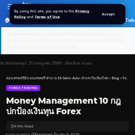
Aa
Font
By using this site, you agree to the
Privacy
Accept
Resizer
Policy
and
Terms of Use
.
🏠 หน้าแรก
ราคาทอง SPDR
📰 บทความ
🎬 YouTub
การเปิดเผยข้อมูล:
บทความนี้มีลิงก์พันธมิตร (affiliate link) หาก
คุณสมัครผ่านลิงก์ของเรา เราจะได้รับค่าคอมมิชชันโดยไม่มีค่าใช้จ่าย
เพิ่มเติมสำหรับคุณ
อ่านนโยบายฉบับเต็ม
📅 อัปเดตล่าสุด:
21 กรกฎาคม 2569
· เขียนโดย
อ.บอม
สอนเทรดฟรีมีระบบเทรดฟรี ตำนาน EA Semi-Auto เจ้าแรกในเมืองไทย
>
Blog
>
Forex Trading
FOREX TRADING
Money Management 10 กฎ
ปกป้องเงินทุน Forex
4 Min Read
อ.บอม iCafeFX
Published: มีนาคม 9, 2026