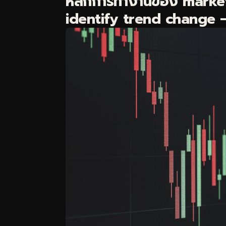
หลักการทำงานของ market
identify trend change — 