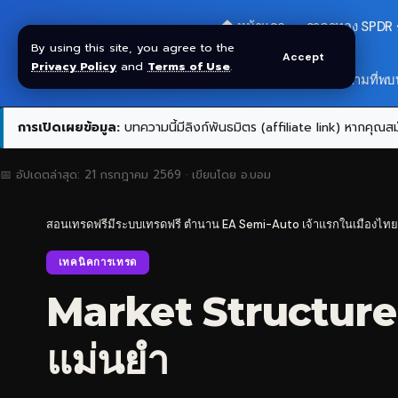
🏠 หน้าแรก
ราคาทอง SPDR
By using this site, you agree to the
Accept
Privacy Policy
and
Terms of Use
.
สมัครกลุ่ม VIP
❓ คำถามที่พบ
การเปิดเผยข้อมูล:
บทความนี้มีลิงก์พันธมิตร (affiliate link) หากคุณสมั
📅 อัปเดตล่าสุด:
21 กรกฎาคม 2569
· เขียนโดย
อ.บอม
สอนเทรดฟรีมีระบบเทรดฟรี ตำนาน EA Semi-Auto เจ้าแรกในเมืองไทย
เทคนิคการเทรด
Market Structure Sh
แม่นยำ