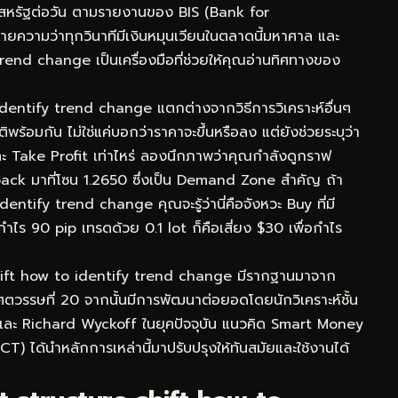
ร์สหรัฐต่อวัน ตามรายงานของ BIS (Bank for
ยความว่าทุกวินาทีมีเงินหมุนเวียนในตลาดนี้มหาศาล และ
end change เป็นเครื่องมือที่ช่วยให้คุณอ่านทิศทางของ
 identify trend change แตกต่างจากวิธีการวิเคราะห์อื่นๆ
อมกัน ไม่ใช่แค่บอกว่าราคาจะขึ้นหรือลง แต่ยังช่วยระบุว่า
ะ Take Profit เท่าไหร่ ลองนึกภาพว่าคุณกำลังดูกราฟ
ck มาที่โซน 1.2650 ซึ่งเป็น Demand Zone สำคัญ ถ้า
ntify trend change คุณจะรู้ว่านี่คือจังหวะ Buy ที่มี
กำไร 90 pip เทรดด้วย 0.1 lot ก็คือเสี่ยง $30 เพื่อกำไร
hift how to identify trend change มีรากฐานมาจาก
ตวรรษที่ 20 จากนั้นมีการพัฒนาต่อยอดโดยนักวิเคราะห์ชั้น
และ Richard Wyckoff ในยุคปัจจุบัน แนวคิด Smart Money
) ได้นำหลักการเหล่านี้มาปรับปรุงให้ทันสมัยและใช้งานได้