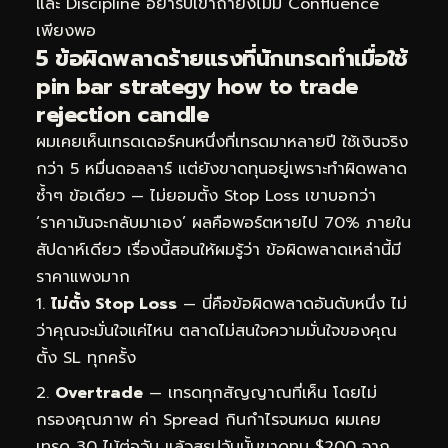
และ Discipline อย่ารีบเข้าถ้ายังไม่มี Confluence
เพียงพอ
5 ข้อผิดพลาดร้ายแรงที่นักเทรดทำเมื่อใช้
pin bar strategy how to trade
rejection candle
ผมเคยเห็นเทรดเดอร์คนหนึ่งที่เทรดมาหลายปี ใช้เงินจริง
กว่า 5 หมื่นดอลลาร์ แต่ยังขาดทุนอยู่เพราะทำผิดพลาด
ซ้ำๆ ข้อเดียว — ไม่ยอมตั้ง Stop Loss เขาบอกว่า
‘ราคามันจะกลับมาเอง’ ผลคือพอร์ตหายไป 70% ภายใน
สัปดาห์เดียว เรื่องนี้สอนให้ผมรู้ว่า ข้อผิดพลาดเหล่านี้มี
ราคาแพงมาก
ไม่ตั้ง Stop Loss
— นี่คือข้อผิดพลาดอันดับหนึ่ง ไม่
ว่าคุณจะมั่นใจแค่ไหน ตลาดไม่สนใจความมั่นใจของคุณ
ตั้ง SL ทุกครั้ง
Overtrade
— เทรดทุกสัญญาณที่เห็น โดยไม่
กรองคุณภาพ ค่า Spread กินกำไรจนหมด ผมเคย
เทรด 30 ไม้ต่อวัน แล้วสรุปวันนั้นขาดทุน $200 จาก