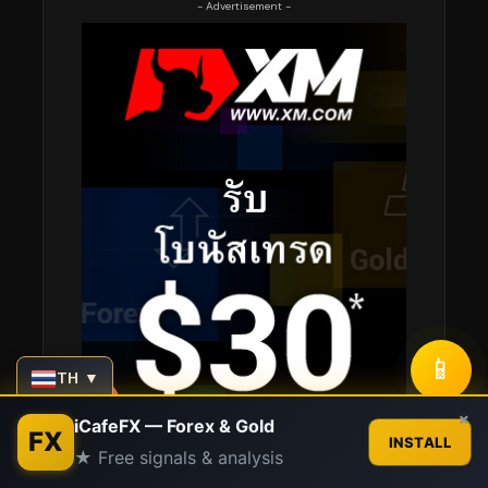
- Advertisement -
📱
TH ▼
Contact us
×
iCafeFX — Forex & Gold
FX
INSTALL
★ Free signals & analysis
Open
chaty