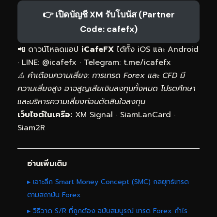
👉 เปิดบัญชี XM รับโบนัส (Partner
Code: cafefx)
📲 ดาวน์โหลดแอป
iCafeFX
ได้ทั้ง iOS และ Android
· LINE: @icafefx · Telegram:
t.me/icafefx
⚠️ คำเตือนความเสี่ยง: การเทรด Forex และ CFD มี
ความเสี่ยงสูง อาจสูญเสียเงินลงทุนทั้งหมด โปรดศึกษา
และบริหารความเสี่ยงก่อนตัดสินใจลงทุน
เว็บไซต์ในเครือ:
XM Signal
·
SiamLanCard
·
Siam2R
อ่านเพิ่มเติม
▸ เจาะลึก Smart Money Concept (SMC) กลยุทธ์เทรด
ตามสถาบัน Forex
▸ วิธีวาด S/R ที่ถูกต้อง ฉบับสมบูรณ์ เทรด Forex กำไร