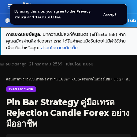
Aa
Font
By using this site, you agree to the
Privacy
Accept
Resizer
Policy
and
Terms of Use
.
🏠 หน้าแรก
ราคาทอง SPDR
📰 บทความ
🎬 YouTub
การเปิดเผยข้อมูล:
บทความนี้มีลิงก์พันธมิตร (affiliate link) หาก
คุณสมัครผ่านลิงก์ของเรา เราจะได้รับค่าคอมมิชชันโดยไม่มีค่าใช้จ่าย
เพิ่มเติมสำหรับคุณ
อ่านนโยบายฉบับเต็ม
📅 อัปเดตล่าสุด:
21 กรกฎาคม 2569
· เขียนโดย
อ.บอม
สอนเทรดฟรีมีระบบเทรดฟรี ตำนาน EA Semi-Auto เจ้าแรกในเมืองไทย
>
Blog
>
เทคนิคการเทรด
เทคนิคการเทรด
Pin Bar Strategy คู่มือเทรด
Rejection Candle Forex อย่าง
มืออาชีพ