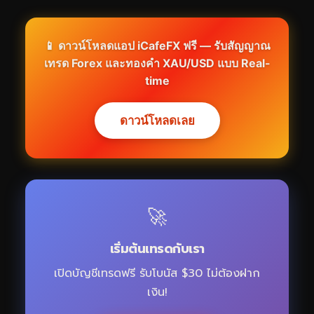
📱 ดาวน์โหลดแอป iCafeFX ฟรี — รับสัญญาณ
เทรด Forex และทองคำ XAU/USD แบบ Real-
time
ดาวน์โหลดเลย
🚀
เริ่มต้นเทรดกับเรา
เปิดบัญชีเทรดฟรี รับโบนัส $30 ไม่ต้องฝาก
เงิน!