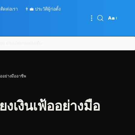
 ติดต่อเรา
👨‍💼 ประวัติผู้ก่อตั้ง
Aa
Font
Resizer
บคุณ
อ่านนโยบายฉบับเต็ม
ฟ้ออย่างมืออาชีพ
งเงินเฟ้ออย่างมือ