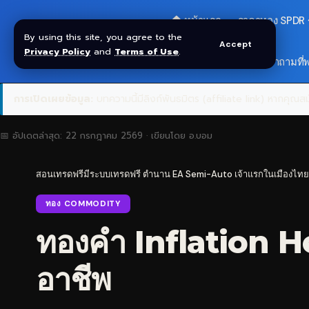
🏠 หน้าแรก
ราคาทอง SPDR
By using this site, you agree to the
Accept
Privacy Policy
and
Terms of Use
.
🎁 รับโบนัส $30
❓ คำถามที่
การเปิดเผยข้อมูล:
บทความนี้มีลิงก์พันธมิตร (affiliate link) หากคุณสมั
📅 อัปเดตล่าสุด:
22 กรกฎาคม 2569
· เขียนโดย
อ.บอม
สอนเทรดฟรีมีระบบเทรดฟรี ตำนาน EA Semi-Auto เจ้าแรกในเมืองไทย
ทอง COMMODITY
ทองคำ Inflation Hed
อาชีพ