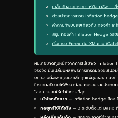
เคล็ดลับจากเทรดเดอร์มืออาชีพ — สิ่ง
ตัวอย่างการเทรด inflation hedge
คำถามที่พบบ่อยเกี่ยวกับ ทองคำ Infl
สรุป ทองคำ Inflation Hedge วิธีป
เริ่มเทรด Forex กับ XM ผ่าน iCaf
ผมเคยขาดทุนหนักจากการไม่เข้าใจ inflation
จริงจัง มันเปลี่ยนผลลัพธ์การเทรดของผมไปอย่า
บทความนี้จะพาคุณเจาะลึกทุกแง่มุมของ ทองคำ I
ใครเคยอธิบายให้ฟังมาก่อน ผมรวบรวมประสบกา
โลก มาย่อยให้เข้าใจง่ายที่สุด
เข้าใจหลักการ
— inflation hedge คืออะไ
กลยุทธ์ใช้ได้จริง
— 3 ระดับตั้งแต่ Basic
หลีกเลี่ยงกับดัก
— ข้อผิดพลาดที่ทำให้เทร