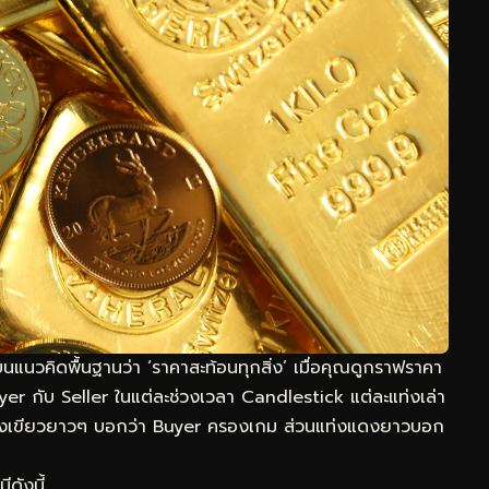
แนวคิดพื้นฐานว่า ‘ราคาสะท้อนทุกสิ่ง’ เมื่อคุณดูกราฟราคา
Buyer กับ Seller ในแต่ละช่วงเวลา Candlestick แต่ละแท่งเล่า
— แท่งเขียวยาวๆ บอกว่า Buyer ครองเกม ส่วนแท่งแดงยาวบอก
ดังนี้