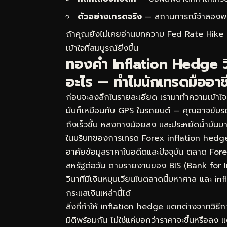
ตัวอย่างเทรดจริง
— สถานการณ์จำลองพร้อม
ถ้าคุณยังไม่เคยอ่านบทความ
Fed Rate Hike 
เข้าใจที่สมบูรณ์ยิ่งขึ้น
ทองคำ Inflation Hedge วิธ
อะไร — ทำไมนักเทรดมืออาช
ก่อนจะลงลึกในรายละเอียด เรามาทำความเข้าใจก
มันก็เหมือนกับ GPS ในรถยนต์ — คุณอาจขับรถไป
ถึงเร็วขึ้น หลงทางน้อยลง และประหยัดน้ำมันมา
ในบริบทของการเทรด Forex inflation hedge ห
อาศัยข้อมูลราคาในอดีตและปัจจุบัน ตลาด Fore
สหรัฐต่อวัน ตามรายงานของ BIS (Bank for I
วินาทีมีเงินหมุนเวียนในตลาดนี้มหาศาล และ inf
กระแสเงินเหล่านี้ได้
สิ่งที่ทำให้ inflation hedge แตกต่างจากวิ
มิติพร้อมกัน ไม่ใช่แค่บอกว่าราคาจะขึ้นหรือลง