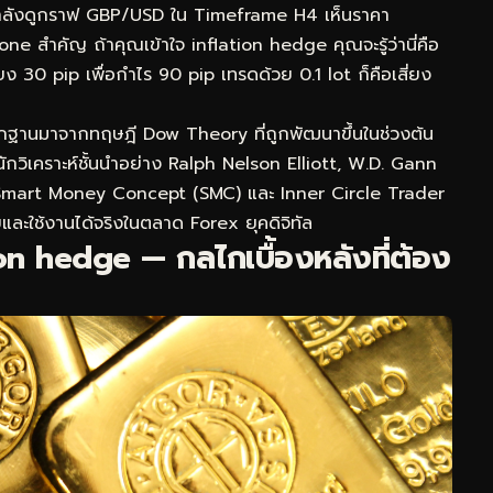
ณกำลังดูกราฟ GBP/USD ใน Timeframe H4 เห็นราคา
ne สำคัญ ถ้าคุณเข้าใจ inflation hedge คุณจะรู้ว่านี่คือ
่ยง 30 pip เพื่อกำไร 90 pip เทรดด้วย 0.1 lot ก็คือเสี่ยง
ากฐานมาจากทฤษฎี Dow Theory ที่ถูกพัฒนาขึ้นในช่วงต้น
กวิเคราะห์ชั้นนำอย่าง Ralph Nelson Elliott, W.D. Gann
ด Smart Money Concept (SMC) และ Inner Circle Trader
ัยและใช้งานได้จริงในตลาด Forex ยุคดิจิทัล
n hedge — กลไกเบื้องหลังที่ต้อง