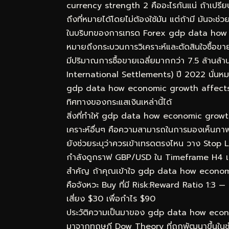
currency strength 2 คืออะไรกันแน่ ถ้าเปรี
ถึงที่หมายได้โดยไม่ต้องใช้มัน แต่ถ้ามี มันจะช
ในบริบทของการเทรด Forex gdp data how
หมายถึงกระบวนการวิเคราะห์และตัดสินใจซื้อขา
มีปริมาณการซื้อขายเฉลี่ยมากกว่า 7.5 ล้านล
International Settlements) ปี 2022 นั่นหมา
gdp data how economic growth affects cur
ทิศทางของกระแสเงินเหล่านี้ได้
สิ่งที่ทำให้ gdp data how economic growt
เคราะห์อื่นๆ คือความสามารถในการมองเห็นภาพร
ยังช่วยระบุว่าควรเข้าเทรดตรงไหน วาง Stop L
กำลังดูกราฟ GBP/USD ใน Timeframe H4 เห็
สำคัญ ถ้าคุณเข้าใจ gdp data how economic
คือจังหวะ Buy ที่มี Risk:Reward Ratio 1:3 — 
เสี่ยง $30 เพื่อกำไร $90
ประวัติความเป็นมาของ gdp data how econ
มาจากทฤษฎี Dow Theory ที่ถูกพัฒนาขึ้นในช