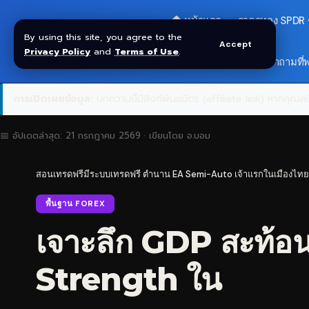
🏠 หน้าแรก
ราคาทอง SPDR
By using this site, you agree to the
Accept
Privacy Policy
and
Terms of Use
.
🎁 รับโบนัส $30
❓ คำถามที่
การเปิดเผยข้อมูล:
บทความนี้มีลิงก์พันธมิตร (affiliate link) หากคุณสมั
📅 อัปเดตล่าสุด:
21 กรกฎาคม 2569
· เขียนโดย
อ.บอม
สอนเทรดฟรีมีระบบเทรดฟรี ตำนาน EA Semi-Auto เจ้าแรกในเมืองไทย
พื้นฐาน FOREX
เจาะลึก GDP สะท้
Strength ใน