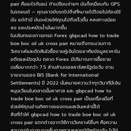
pair คืออะไรกันแน่ ถ้าเปรียบง่ายๆ มันก็เหมือนกับ GPS
ในรถยนต์ — คุณอาจขับรถไปถึงที่หมายได้โดยไม่ต้องใช้
มัน แต่ถ้ามี มันจะช่วยให้คุณไปถึงเร็วขึ้น หลงทางน้อย
ลง และประหยัดน้ำมันมากขึ้น
ในบริบทของการเทรด Forex gbpcad how to trade
boe boc oil uk cross pair หมายถึงกระบวนการ
วิเคราะห์และตัดสินใจซื้อขายคู่เงินโดยอาศัยข้อมูลราคาใน
อดีตและปัจจุบัน ตลาด Forex มีปริมาณการซื้อขาย
เฉลี่ยมากกว่า 7.5 ล้านล้านดอลลาร์สหรัฐต่อวัน ตาม
รายงานของ BIS (Bank for International
Settlements) ปี 2022 นั่นหมายความว่าทุกวินาทีมีเงิน
หมุนเวียนในตลาดนี้มหาศาล และ gbpcad how to
trade boe boc oil uk cross pair เป็นเครื่องมือที่
ช่วยให้คุณอ่านทิศทางของกระแสเงินเหล่านี้ได้
สิ่งที่ทำให้ gbpcad how to trade boe boc oil uk
cross pair แตกต่างจากวิธีการวิเคราะห์อื่นๆ คือความ
สามารถในการมองเห็นภาพรวมหลายมิติพร้อมกัน ไม่ใช่