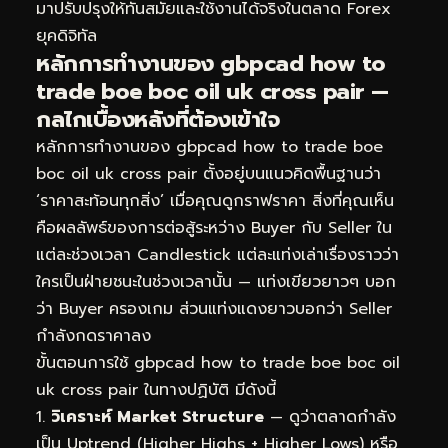
มาปรับปรุงให้ทันสมัยและใช้งานได้จริงในตลาด Forex
ยุคดิจิทัล
หลักการทำงานของ gbpcad how to
trade boe boc oil uk cross pair —
กลไกเบื้องหลังที่ต้องเข้าใจ
หลักการทำงานของ gbpcad how to trade boe
boc oil uk cross pair ตั้งอยู่บนแนวคิดพื้นฐานว่า
‘ราคาสะท้อนทุกสิ่ง’ เมื่อคุณดูกราฟราคา สิ่งที่คุณเห็น
คือผลลัพธ์ของการต่อสู้ระหว่าง Buyer กับ Seller ใน
แต่ละช่วงเวลา Candlestick แต่ละแท่งเล่าเรื่องราวว่า
ใครเป็นฝ่ายชนะในช่วงเวลานั้น — แท่งเขียวยาวๆ บอก
ว่า Buyer ครองเกม ส่วนแท่งแดงยาวบอกว่า Seller
กำลังกดราคาลง
ขั้นตอนการใช้ gbpcad how to trade boe boc oil
uk cross pair ในทางปฏิบัติ มีดังนี้
วิเคราะห์ Market Structure
— ดูว่าตลาดกำลัง
เป็น Uptrend (Higher Highs + Higher Lows) หรือ