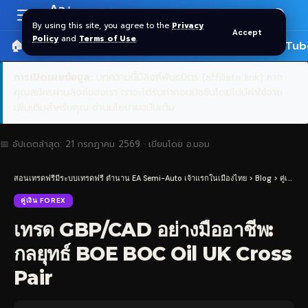
Aa
Font
By using this site, you agree to the
Privacy
Accept
Resizer
Policy
and
Terms of Use
.
🏠 หน้าแรก
ราคาทอง SPDR
📰 บทความ
🎬 YouTub
การเปิดเผยข้อมูล:
บทความนี้มีลิงก์พันธมิตร (affiliate link) หาก
คุณสมัครผ่านลิงก์ของเรา เราจะได้รับค่าคอมมิชชันโดยไม่มีค่าใช้จ่าย
เพิ่มเติมสำหรับคุณ
อ่านนโยบายฉบับเต็ม
📅 อัปเดตล่าสุด:
21 กรกฎาคม 2569
· เขียนโดย
อ.บอม
สอนเทรดฟรีมีระบบเทรดฟรี ตำนาน EA Semi-Auto เจ้าแรกในเมืองไทย
>
Blog
>
คู่เงิน Forex
คู่เงิน FOREX
เทรด GBP/CAD อย่างมืออาชีพ:
กลยุทธ์ BOE BOC Oil UK Cross
Pair