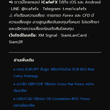
📲 ดาวน์โหลดแอป
iCafeFX
ได้ทั้ง iOS และ Android
· LINE: @icafefx · Telegram:
t.me/icafefx
⚠️ คำเตือนความเสี่ยง: การเทรด Forex และ CFD มี
ความเสี่ยงสูง อาจสูญเสียเงินลงทุนทั้งหมด โปรดศึกษา
และบริหารความเสี่ยงก่อนตัดสินใจลงทุน
เว็บไซต์ในเครือ:
XM Signal
·
SiamLanCard
·
Siam2R
อ่านเพิ่มเติม
▸ เทรด EUR/JPY ขั้นสูง: พิชิตกำไรด้วย ECB BOJ Risk
Carry Strategy
▸ เจาะลึก GBP/CHF วิธีเทรด Cross Pair Forex อย่าง
มืออาชีพ
▸ USD/CAD วิธีเทรด Oil Correlation BOC Forex
อย่างมืออาชีพ