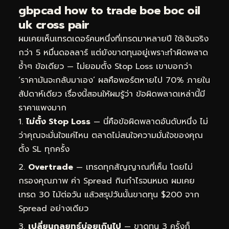
gbpcad how to trade boe boc oil
uk cross pair
ผมเคยเห็นเทรดเดอร์คนหนึ่งที่เทรดมาหลายปี ใช้เงินจริง
กว่า 5 หมื่นดอลลาร์ แต่ยังขาดทุนอยู่เพราะทำผิดพลาด
ซ้ำๆ ข้อเดียว — ไม่ยอมตั้ง Stop Loss เขาบอกว่า
‘ราคามันจะกลับมาเอง’ ผลคือพอร์ตหายไป 70% ภายใน
สัปดาห์เดียว เรื่องนี้สอนให้ผมรู้ว่า ข้อผิดพลาดเหล่านี้มี
ราคาแพงมาก
ไม่ตั้ง Stop Loss
— นี่คือข้อผิดพลาดอันดับหนึ่ง ไม่
ว่าคุณจะมั่นใจแค่ไหน ตลาดไม่สนใจความมั่นใจของคุณ
ตั้ง SL ทุกครั้ง
Overtrade
— เทรดทุกสัญญาณที่เห็น โดยไม่
กรองคุณภาพ ค่า Spread กินกำไรจนหมด ผมเคย
เทรด 30 ไม้ต่อวัน แล้วสรุปวันนั้นขาดทุน $200 จาก
Spread อย่างเดียว
เปลี่ยนกลยุทธ์บ่อยเกินไป
— ขาดทุน 3 ครั้งก็