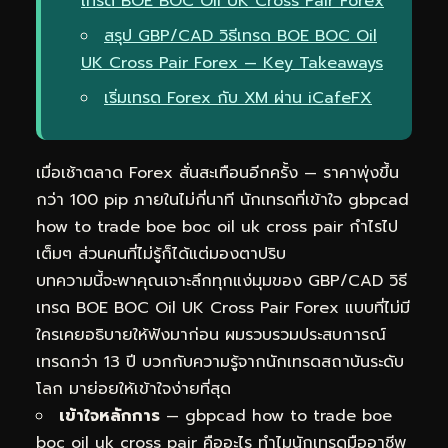
เทรด BOE BOC Oil UK Cross Pair Forex
สรุป GBP/CAD วิธีเทรด BOE BOC Oil
UK Cross Pair Forex — Key Takeaways
เริ่มเทรด Forex กับ XM ผ่าน iCafeFX
เมื่อเช้าตลาด Forex สั่นสะเทือนอีกครั้ง — ราคาพุ่งขึ้น
กว่า 100 pip ภายในไม่กี่นาที นักเทรดที่เข้าใจ gbpcad
how to trade boe boc oil uk cross pair กำไรไป
เต็มๆ ส่วนคนที่ไม่รู้ก็ได้แต่มองตาปริบ
บทความนี้จะพาคุณเจาะลึกทุกแง่มุมของ GBP/CAD วิธี
เทรด BOE BOC Oil UK Cross Pair Forex แบบที่ไม่มี
ใครเคยอธิบายให้ฟังมาก่อน ผมรวบรวมประสบการณ์
เทรดกว่า 13 ปี บวกกับความรู้จากนักเทรดสถาบันระดับ
โลก มาย่อยให้เข้าใจง่ายที่สุด
เข้าใจหลักการ
— gbpcad how to trade boe
boc oil uk cross pair คืออะไร ทำไมนักเทรดมืออาชีพ