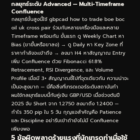
กลยุทธ์ระดับ Advanced — Multi-Timeframe
Confluence
กลยุทธ์ขั้นสูงนี้ใช้ gbpcad how to trade boe boc
oil uk cross pair ร่วมกับหลายเครื่องมือและหลาย
Timeframe พร้อมกัน ขั้นแรก ดู Weekly Chart หา
Bias (ขาขึ้นหรือขาลง) → ดู Daily หา Key Zone ที่
ราคากำลังจะเข้าถึง → ลงมา H4 หาสัญญาณ Entry
เพิ่ม Confluence ด้วย Fibonacci 61.8%
Retracement, RSI Divergence, และ Volume
Profile เมื่อมี 3+ สัญญาณชี้ไปที่จุดเดียวกัน ความน่าจะ
เป็นจะสูงมาก — นี่คือสิ่งที่เทรดเดอร์ระดับสถาบันทำ
ผมใช้กลยุทธ์แบบนี้กับคู่เงิน GBP/USD เมื่อช่วงต้นปี
2025 จับ Short จาก 1.2750 ลงมาถึง 1.2400 —
กำไร 350 pip ใน 5 วัน กุญแจสำคัญคือ Patience
และ Discipline อย่ารีบเข้าถ้ายังไม่มี Confluence
เพียงพอ
5 ข้อผิดพลาดร้ายแรงที่นักเทรดทำเมื่อใช้