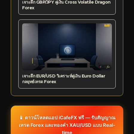
เจาะลึก GBP/JPY คู่เงิน Cross Volatile Dragon
Forex
เจาะลึก EUR/USD วิเคราะห์คู่เงิน Euro Dollar
กลยุทธ์เทรด Forex
📱 ดาวน์โหลดแอป iCafeFX ฟรี — รับสัญญาณ
เทรด Forex และทองคำ XAU/USD แบบ Real-
time