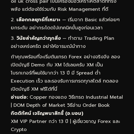
oil uk cross pair เป็นเครื่องมือวิเคราะห์ตลาดที่ทรง
พลัง แต่ต้องใช้ร่วมกับ Risk Management ที่ดี
เลือกกลยุทธ์ที่เหมาะ
— เริ่มจาก Basic แล้วค่อยๆ
ยกระดับ อย่ากระโดดไปเทคนิคขั้นสูงก่อนเวลา
วินัยสำคัญกว่าทุกสิ่ง
— ทำตาม Trading Plan
อย่างเคร่งครัด อย่าให้อารมณ์นำทาง
ถ้าคุณพร้อมที่จะเริ่มต้นเทรด Forex อย่างจริงจัง ลอง
เปิดบัญชี Demo กับ XM ได้เลยครับ XM เป็น
โบรกเกอร์ที่ผมใช้มากว่า 13 ปี มี Spread ต่ำ
Execution เร็ว และรองรับการเทรดทุกสไตล์
ทดลอง
เปิดบัญชี XM ฟรีได้ที่นี่
อ่านต่อ:
Copper ทองแดง วิธีเทรด Industrial Metal
|
DOM Depth of Market วิธีอ่าน Order Book
กิตติทัศน์ เจริญพนาสิทธิ์ (อ.บอม)
XM VIP Partner กว่า 13 ปี | ผู้เชี่ยวชาญ Forex และ
Crypto