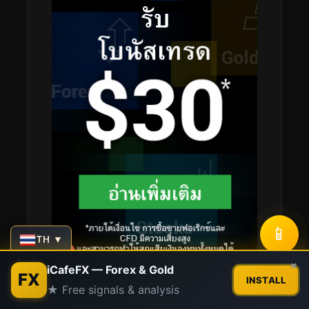
📱
TH ▼
Contact us
×
iCafeFX — Forex & Gold
FX
INSTALL
★ Free signals & analysis
Open
chaty