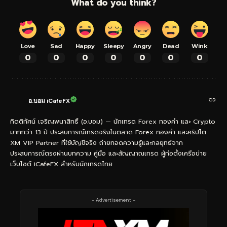
What do you think?
Love
Sad
Happy
Sleepy
Angry
Dead
Wink
0
0
0
0
0
0
0
อ.บอม iCafeFX
กิตติทัศน์ เจริญพนาสิทธิ์ (อ.บอม) — นักเทรด Forex ทองคำ และ Crypto
มากกว่า 13 ปี ประสบการณ์เทรดจริงในตลาด Forex ทองคำ และคริปโต
XM VIP Partner ที่ใช้บัญชีจริง ถ่ายทอดความรู้และกลยุทธ์จาก
ประสบการณ์ตรงผ่านบทความ คู่มือ และสัญญาณเทรด ผู้ก่อตั้งเครือข่าย
เว็บไซต์ iCafeFX สำหรับนักเทรดไทย
- Advertisement -