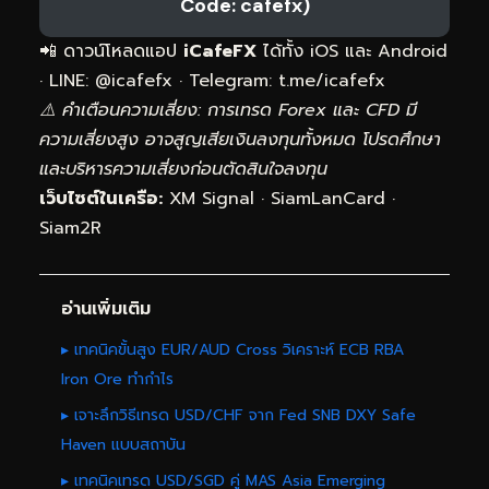
Code: cafefx)
📲 ดาวน์โหลดแอป
iCafeFX
ได้ทั้ง iOS และ Android
· LINE: @icafefx · Telegram:
t.me/icafefx
⚠️ คำเตือนความเสี่ยง: การเทรด Forex และ CFD มี
ความเสี่ยงสูง อาจสูญเสียเงินลงทุนทั้งหมด โปรดศึกษา
และบริหารความเสี่ยงก่อนตัดสินใจลงทุน
เว็บไซต์ในเครือ:
XM Signal
·
SiamLanCard
·
Siam2R
อ่านเพิ่มเติม
▸ เทคนิคขั้นสูง EUR/AUD Cross วิเคราะห์ ECB RBA
Iron Ore ทำกำไร
▸ เจาะลึกวิธีเทรด USD/CHF จาก Fed SNB DXY Safe
Haven แบบสถาบัน
▸ เทคนิคเทรด USD/SGD คู่ MAS Asia Emerging