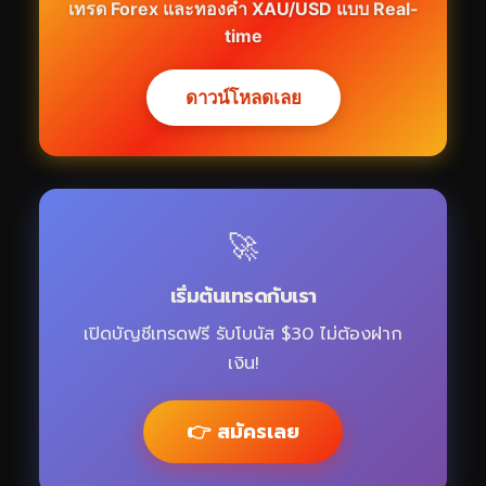
เทรด Forex และทองคำ XAU/USD แบบ Real-
time
ดาวน์โหลดเลย
🚀
เริ่มต้นเทรดกับเรา
เปิดบัญชีเทรดฟรี รับโบนัส $30 ไม่ต้องฝาก
เงิน!
👉 สมัครเลย