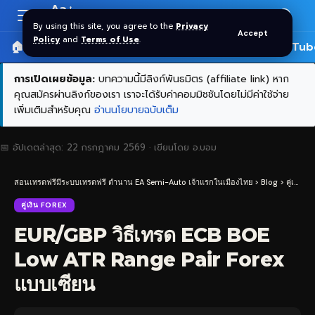
Aa
Font
By using this site, you agree to the
Privacy
Accept
Resizer
Policy
and
Terms of Use
.
🏠 หน้าแรก
ราคาทอง SPDR
📰 บทความ
🎬 YouTub
การเปิดเผยข้อมูล:
บทความนี้มีลิงก์พันธมิตร (affiliate link) หาก
คุณสมัครผ่านลิงก์ของเรา เราจะได้รับค่าคอมมิชชันโดยไม่มีค่าใช้จ่าย
เพิ่มเติมสำหรับคุณ
อ่านนโยบายฉบับเต็ม
📅 อัปเดตล่าสุด:
22 กรกฎาคม 2569
· เขียนโดย
อ.บอม
สอนเทรดฟรีมีระบบเทรดฟรี ตำนาน EA Semi-Auto เจ้าแรกในเมืองไทย
>
Blog
>
คู่เงิน Forex
คู่เงิน FOREX
EUR/GBP วิธีเทรด ECB BOE
Low ATR Range Pair Forex
แบบเซียน