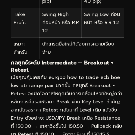
pip)
40 pip)
Take
Swing High
Swing Low ก่อน
Profit
ก่อนหน้า หรือ R:R
หน้า หรือ R:R 1:2
1:2
เหมาะ
นักเทรดมือใหม่ที่ต้องการความเรียบ
สำหรับ
ง่าย
กลยุทธ์ระดับ Intermediate — Breakout +
Retest
เมื่อคุณคุ้นเคยกับ eurgbp how to trade ecb boe
low atr range pair มากขึ้น กลยุทธ์ Breakout +
Retest จะเปิดโอกาสให้คุณจับการเคลื่อนไหวที่ใหญ่กว่า
หลักการคือรอให้ราคา Break ผ่าน Key Level สำคัญ
จากนั้นรอราคา Retest กลับมาที่ Level เดิม แล้วจึง
Entry ตัวอย่าง: USD/JPY Break เหนือ Resistance
ที่ 150.00 → ราคาวิ่งขึ้นไป 150.50 → Pullback กลับ
มา Retest ที่ 150.10 → Entry Buy ที่ 150.15 SL