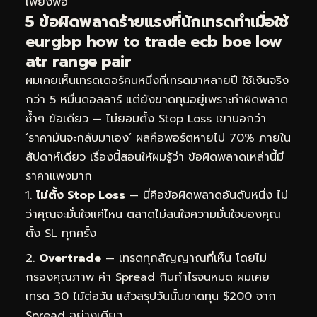
เพียงพอ
5 ข้อผิดพลาดร้ายแรงที่นักเทรดทำเมื่อใช้
eurgbp how to trade ecb boe low
atr range pair
ผมเคยเห็นเทรดเดอร์คนหนึ่งที่เทรดมาหลายปี ใช้เงินจริง
กว่า 5 หมื่นดอลลาร์ แต่ยังขาดทุนอยู่เพราะทำผิดพลาด
ซ้ำๆ ข้อเดียว — ไม่ยอมตั้ง Stop Loss เขาบอกว่า
‘ราคามันจะกลับมาเอง’ ผลคือพอร์ตหายไป 70% ภายใน
สัปดาห์เดียว เรื่องนี้สอนให้ผมรู้ว่า ข้อผิดพลาดเหล่านี้มี
ราคาแพงมาก
ไม่ตั้ง Stop Loss
— นี่คือข้อผิดพลาดอันดับหนึ่ง ไม่
ว่าคุณจะมั่นใจแค่ไหน ตลาดไม่สนใจความมั่นใจของคุณ
ตั้ง SL ทุกครั้ง
Overtrade
— เทรดทุกสัญญาณที่เห็น โดยไม่
กรองคุณภาพ ค่า Spread กินกำไรจนหมด ผมเคย
เทรด 30 ไม้ต่อวัน แล้วสรุปวันนั้นขาดทุน $200 จาก
Spread อย่างเดียว