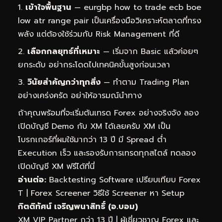
เข้าใจพื้นฐาน
— eurgbp how to trade ecb boe
low atr range pair เป็นเครื่องมือวิเคราะห์ตลาดที่ทรง
พลัง แต่ต้องใช้ร่วมกับ Risk Management ที่ดี
เลือกกลยุทธ์ที่เหมาะ
— เริ่มจาก Basic แล้วค่อยๆ
ยกระดับ อย่ากระโดดไปเทคนิคขั้นสูงก่อนเวลา
วินัยสำคัญกว่าทุกสิ่ง
— ทำตาม Trading Plan
อย่างเคร่งครัด อย่าให้อารมณ์นำทาง
ถ้าคุณพร้อมที่จะเริ่มต้นเทรด Forex อย่างจริงจัง ลอง
เปิดบัญชี Demo กับ XM ได้เลยครับ XM เป็น
โบรกเกอร์ที่ผมใช้มากว่า 13 ปี มี Spread ต่ำ
Execution เร็ว และรองรับการเทรดทุกสไตล์
ทดลอง
เปิดบัญชี XM ฟรีได้ที่นี่
อ่านต่อ:
Backtesting Software เปรียบเทียบ Forex
T
|
Forex Screener วิธีใช้ Screener หา Setup
กิตติทัศน์ เจริญพนาสิทธิ์ (อ.บอม)
XM VIP Partner กว่า 13 ปี | ผู้เชี่ยวชาญ Forex และ