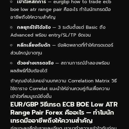
เข้าใจหลักการ
— eurgbp how to trade ecb
boe low atr range pair คืออะไร ทำไมนักเทรดมือ
อาชีพถึงให้ความสำคัญ
กลยุทธ์ใช้ได้จริง
— 3 ระดับตั้งแต่ Basic ถึง
Advanced พร้อม entry/SL/TP ชัดเจน
หลีกเลี่ยงกับดัก
— ข้อผิดพลาดที่ทำให้เทรดเดอร์
ส่วนใหญ่ขาดทุน
ตัวอย่างเทรดจริง
— สถานการณ์จำลองพร้อม
ผลลัพธ์ที่จับต้องได้
ถ้าคุณยังไม่เคยอ่านบทความ
Correlation Matrix วิธี
ใช้ตาราง Correlat
แนะนำให้อ่านควบคู่กันเพื่อความ
เข้าใจที่สมบูรณ์ยิ่งขึ้น
EUR/GBP วิธีเทรด ECB BOE Low ATR
Range Pair Forex คืออะไร — ทำไมนัก
เทรดมืออาชีพถึงให้ความสำคัญ
ก่อนจะลงลึกในรายละเอียด เรามาทำความเข้าใจกันก่อน