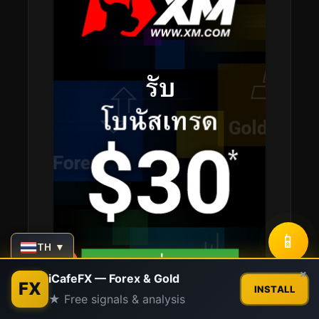
📱
TH ▼
Contact us
×
iCafeFX — Forex & Gold
FX
INSTALL
★ Free signals & analysis
Open
chaty