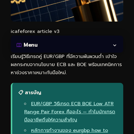
icafeforex article v3
Menu
เรียนรู้วิธีเทรดคู่ EUR/GBP ที่มีความผันผวนต่ำ เข้าใจ
ผลกระทบจากนโยบาย ECB และ BOE พร้อมเทคนิคการ
หาช่วงราคาเหมาะกับมือใหม่.
📋 สารบัญ
EUR/GBP วิธีเทรด ECB BOE Low ATR
Range Pair Forex คืออะไร — ทำไมนักเทรด
มืออาชีพถึงให้ความสำคัญ
หลักการทำงานของ eurgbp how to