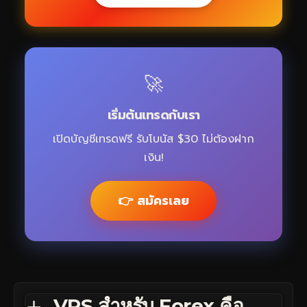
🚀
เริ่มต้นเทรดกับเรา
เปิดบัญชีเทรดฟรี รับโบนัส $30 ไม่ต้องฝาก
เงิน!
👉 สมัครเลย
VPS สำหรับ Forex คือ