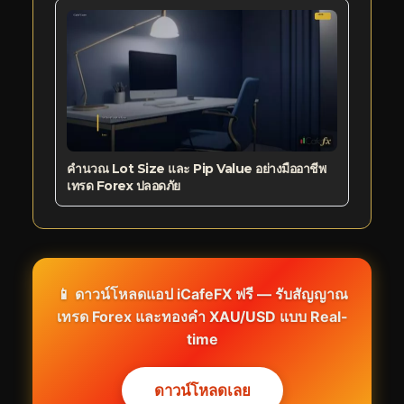
คำนวณ Lot Size และ Pip Value อย่างมืออาชีพ
เทรด Forex ปลอดภัย
📱 ดาวน์โหลดแอป iCafeFX ฟรี — รับสัญญาณ
เทรด Forex และทองคำ XAU/USD แบบ Real-
time
ดาวน์โหลดเลย