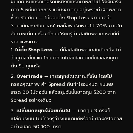
ผมเคยเห็นเทรดเดอร์คนหนึ่งที่เทรดมาหลายปี ใช้เงินจริง
กว่า 5 หมื่นดอลลาร์ แต่ยังขาดทุนอยู่เพราะทำผิดพลาด
ซ้ำๆ ข้อเดียว — ไม่ยอมตั้ง Stop Loss เขาบอกว่า
‘ราคามันจะกลับมาเอง’ ผลคือพอร์ตหายไป 70% ภายใน
สัปดาห์เดียว เรื่องนี้สอนให้ผมรู้ว่า ข้อผิดพลาดเหล่านี้มี
ราคาแพงมาก
ไม่ตั้ง Stop Loss
— นี่คือข้อผิดพลาดอันดับหนึ่ง ไม่
ว่าคุณจะมั่นใจแค่ไหน ตลาดไม่สนใจความมั่นใจของคุณ
ตั้ง SL ทุกครั้ง
Overtrade
— เทรดทุกสัญญาณที่เห็น โดยไม่
กรองคุณภาพ ค่า Spread กินกำไรจนหมด ผมเคย
เทรด 30 ไม้ต่อวัน แล้วสรุปวันนั้นขาดทุน $200 จาก
Spread อย่างเดียว
เปลี่ยนกลยุทธ์บ่อยเกินไป
— ขาดทุน 3 ครั้งก็
เปลี่ยนระบบ ไม่มีทางรู้ว่าระบบเดิมดีหรือไม่ ต้องให้โอกาส
อย่างน้อย 50-100 เทรด