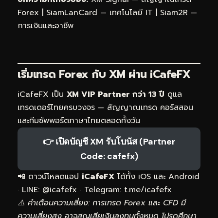
Forex
|
SiamLanCard — เทคโนโลยี IT
|
Siam2R —
การเงินและอาชีพ
เริ่มเทรด Forex กับ XM ผ่าน
iCafeFX
iCafeFX เป็น
XM VIP Partner กว่า 13 ปี
ดูแล
เทรดเดอร์ไทยครบวงจร — สัญญาณเทรด คอร์สสอน
และทีมซัพพอร์ตภาษาไทยตลอดทั้งวัน
👉 เปิดบัญชี XM รับโบนัส (Partner
Code: cafefx)
📲 ดาวน์โหลดแอป
iCafeFX
ได้ทั้ง iOS และ Android
· LINE: @icafefx · Telegram:
t.me/icafefx
⚠️ คำเตือนความเสี่ยง: การเทรด Forex และ CFD มี
ความเสี่ยงสูง อาจสูญเสียเงินลงทุนทั้งหมด โปรดศึกษา