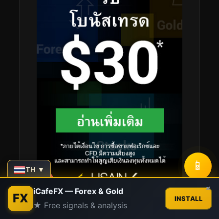
📱
TH ▼
Contact us
×
iCafeFX — Forex & Gold
FX
INSTALL
★ Free signals & analysis
Open
chaty