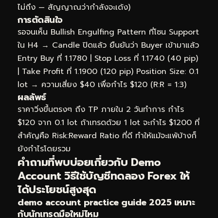
ไม่ถึง — สัญญาณว่ากำลังจะเด้ง)
การตัดสินใจ
รอจนเห็น Bullish Engulfing Pattern ที่โซน Support
ใน H4 → Candle ปิดแล้ว ยืนยันว่า Buyer เข้ามาแล้ว
Entry Buy ที่ 1.1780 | Stop Loss ที่ 1.1740 (40 pip)
| Take Profit ที่ 1.1900 (120 pip) Position Size: 0.1
lot → ความเสี่ยง $40 เพื่อกำไร $120 (R:R = 1:3)
ผลลัพธ์
ราคาวิ่งขึ้นตรงๆ ถึง TP ภายใน 2 วันทำการ กำไร
$120 จาก 0.1 lot ถ้าเทรดด้วย 1 lot จะกำไร $1200 ที่
สำคัญคือ Risk:Reward Ratio ที่ดี ทำให้แม้จะแพ้บ้างก็
ยังกำไรโดยรวม
คำถามที่พบบ่อยเกี่ยวกับ Demo
Account วิธีใช้บัญชีทดลอง Forex ให้
ได้ประโยชน์สูงสุด
demo account practice guide 2025 เหมาะ
กับนักเทรดมือใหม่ไหม