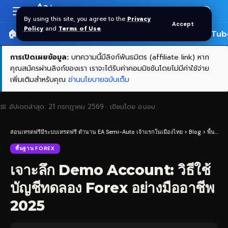
Aa
Font
By using this site, you agree to the
Privacy
Accept
Resizer
Policy
and
Terms of Use
.
🏠 หน้าแรก
ราคาทอง SPDR
📰 บทความ
🎬 YouTub
การเปิดเผยข้อมูล:
บทความนี้มีลิงก์พันธมิตร (affiliate link) หาก
คุณสมัครผ่านลิงก์ของเรา เราจะได้รับค่าคอมมิชชันโดยไม่มีค่าใช้จ่าย
เพิ่มเติมสำหรับคุณ
อ่านนโยบายฉบับเต็ม
📅 อัปเดตล่าสุด:
21 กรกฎาคม 2569
· เขียนโดย
อ.บอม
สอนเทรดฟรีมีระบบเทรดฟรี ตำนาน EA Semi-Auto เจ้าแรกในเมืองไทย
>
Blog
>
พื้นฐาน Forex
พื้นฐาน FOREX
เจาะลึก Demo Account: วิธีใช้
บัญชีทดลอง Forex อย่างมืออาชีพ
2025