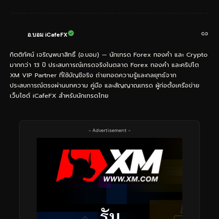
อ.บอม iCafeFX
กิตติทัศน์ เจริญพนาสิทธิ์ (อ.บอม) — นักเทรด Forex ทองคำ และ Crypto
มากกว่า 13 ปี ประสบการณ์เทรดจริงในตลาด Forex ทองคำ และคริปโต
XM VIP Partner ที่ใช้บัญชีจริง ถ่ายทอดความรู้และกลยุทธ์จาก
ประสบการณ์ตรงผ่านบทความ คู่มือ และสัญญาณเทรด ผู้ก่อตั้งเครือข่าย
เว็บไซต์ iCafeFX สำหรับนักเทรดไทย
- Advertisement -