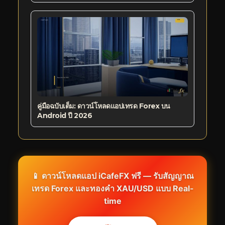
คู่มือฉบับเต็ม: ดาวน์โหลดแอปเทรด Forex บน
Android ปี 2026
📱 ดาวน์โหลดแอป iCafeFX ฟรี — รับสัญญาณ
เทรด Forex และทองคำ XAU/USD แบบ Real-
time