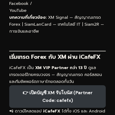
Facebook
/
YouTube
บทความที่เกี่ยวข้อง:
XM Signal — สัญญาณเทรด
Forex
|
SiamLanCard — เทคโนโลยี IT
|
Siam2R —
การเงินและอาชีพ
เริ่มเทรด Forex กับ XM ผ่าน
iCafeFX
iCafeFX เป็น
XM VIP Partner กว่า 13 ปี
ดูแล
เทรดเดอร์ไทยครบวงจร — สัญญาณเทรด คอร์สสอน
และทีมซัพพอร์ตภาษาไทยตลอดทั้งวัน
👉 เปิดบัญชี XM รับโบนัส (Partner
Code: cafefx)
📲 ดาวน์โหลดแอป
iCafeFX
ได้ทั้ง iOS และ Android