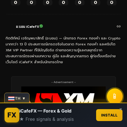
0
0
0
0
0
0
0
อ.บอม iCafeFX
กิตติทัศน์ เจริญพนาสิทธิ์ (อ.บอม) — นักเทรด Forex ทองคำ และ Crypto
มากกว่า 13 ปี ประสบการณ์เทรดจริงในตลาด Forex ทองคำ และคริปโต
XM VIP Partner ที่ใช้บัญชีจริง ถ่ายทอดความรู้และกลยุทธ์จาก
ประสบการณ์ตรงผ่านบทความ คู่มือ และสัญญาณเทรด ผู้ก่อตั้งเครือข่าย
เว็บไซต์ iCafeFX สำหรับนักเทรดไทย
- Advertisement -
📱
TH ▼
Contact us
×
iCafeFX — Forex & Gold
FX
INSTALL
★ Free signals & analysis
Open
chaty