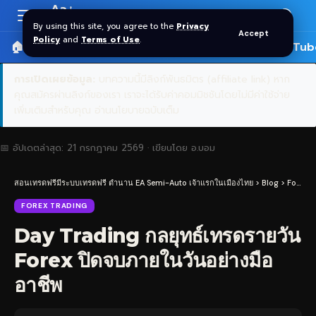
Aa
Font
By using this site, you agree to the
Privacy
Accept
Resizer
Policy
and
Terms of Use
.
🏠 หน้าแรก
ราคาทอง SPDR
📰 บทความ
🎬 YouTub
การเปิดเผยข้อมูล:
บทความนี้มีลิงก์พันธมิตร (affiliate link) หาก
คุณสมัครผ่านลิงก์ของเรา เราจะได้รับค่าคอมมิชชันโดยไม่มีค่าใช้จ่าย
เพิ่มเติมสำหรับคุณ
อ่านนโยบายฉบับเต็ม
📅 อัปเดตล่าสุด:
21 กรกฎาคม 2569
· เขียนโดย
อ.บอม
สอนเทรดฟรีมีระบบเทรดฟรี ตำนาน EA Semi-Auto เจ้าแรกในเมืองไทย
>
Blog
>
Forex Trading
FOREX TRADING
Day Trading กลยุทธ์เทรดรายวัน
Forex ปิดจบภายในวันอย่างมือ
อาชีพ