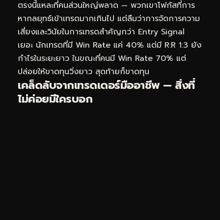
ตรงนี้แหละที่คนส่วนใหญ่พลาด — พวกเขาโฟกัสที่การ
หากลยุทธ์เข้าเทรดมากเกินไป แต่ลืมว่าการจัดการความ
เสี่ยงและวินัยในการเทรดสำคัญกว่า Entry Signal
เยอะ นักเทรดที่มี Win Rate แค่ 40% แต่มี R:R 1:3 ยัง
กำไรในระยะยาว ในขณะที่คนมี Win Rate 70% แต่
ปล่อยให้ขาดทุนวิ่งยาว สุดท้ายก็ขาดทุน
เคล็ดลับจากเทรดเดอร์มืออาชีพ — สิ่งที่
ไม่ค่อยมีใครบอก