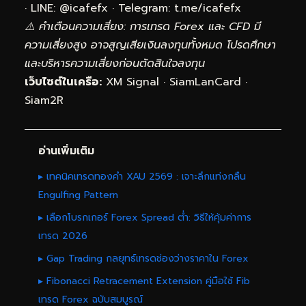
· LINE: @icafefx · Telegram:
t.me/icafefx
⚠️ คำเตือนความเสี่ยง: การเทรด Forex และ CFD มี
ความเสี่ยงสูง อาจสูญเสียเงินลงทุนทั้งหมด โปรดศึกษา
และบริหารความเสี่ยงก่อนตัดสินใจลงทุน
เว็บไซต์ในเครือ:
XM Signal
·
SiamLanCard
·
Siam2R
อ่านเพิ่มเติม
▸ เทคนิคเทรดทองคำ XAU 2569 : เจาะลึกแท่งกลืน
Engulfing Pattern
▸ เลือกโบรกเกอร์ Forex Spread ต่ำ: วิธีให้คุ้มค่าการ
เทรด 2026
▸ Gap Trading กลยุทธ์เทรดช่องว่างราคาใน Forex
▸ Fibonacci Retracement Extension คู่มือใช้ Fib
เทรด Forex ฉบับสมบูรณ์