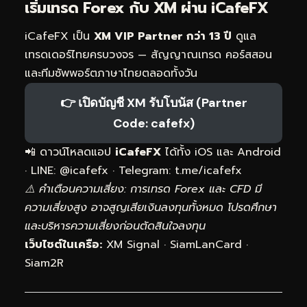
เริ่มเทรด Forex กับ XM ผ่าน
iCafeFX
iCafeFX เป็น
XM VIP Partner กว่า 13 ปี
ดูแล
เทรดเดอร์ไทยครบวงจร — สัญญาณเทรด คอร์สสอน
และทีมซัพพอร์ตภาษาไทยตลอดทั้งวัน
👉 เปิดบัญชี XM รับโบนัส (Partner
Code: cafefx)
📲 ดาวน์โหลดแอป
iCafeFX
ได้ทั้ง iOS และ Android
· LINE: @icafefx · Telegram:
t.me/icafefx
⚠️ คำเตือนความเสี่ยง: การเทรด Forex และ CFD มี
ความเสี่ยงสูง อาจสูญเสียเงินลงทุนทั้งหมด โปรดศึกษา
และบริหารความเสี่ยงก่อนตัดสินใจลงทุน
เว็บไซต์ในเครือ:
XM Signal
·
SiamLanCard
·
Siam2R