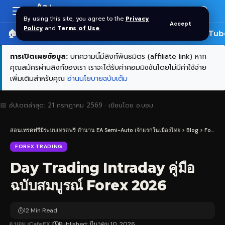
Aa
Font
By using this site, you agree to the
Privacy
Accept
Resizer
Policy
and
Terms of Use
.
🏠 หน้าแรก
ราคาทอง SPDR
📰 บทความ
🎬 YouTub
การเปิดเผยข้อมูล:
บทความนี้มีลิงก์พันธมิตร (affiliate link) หาก
คุณสมัครผ่านลิงก์ของเรา เราจะได้รับค่าคอมมิชชันโดยไม่มีค่าใช้จ่าย
เพิ่มเติมสำหรับคุณ
อ่านนโยบายฉบับเต็ม
📅 อัปเดตล่าสุด:
21 กรกฎาคม 2569
· เขียนโดย
อ.บอม
สอนเทรดฟรีมีระบบเทรดฟรี ตำนาน EA Semi-Auto เจ้าแรกในเมืองไทย
>
Blog
>
Forex Trading
FOREX TRADING
Day Trading Intraday คู่มือ
ฉบับสมบูรณ์ Forex 2026
12 Min Read
อ.บอม iCafeFX
Published: มีนาคม 10, 2026