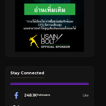
Stay Connected
248.1K
Like
Followers