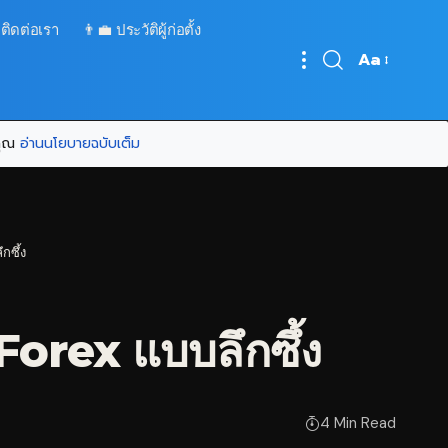
 ติดต่อเรา
👨‍💼 ประวัติผู้ก่อตั้ง
Aa
Font
Resizer
บคุณ
อ่านนโยบายฉบับเต็ม
กซึ้ง
orex แบบลึกซึ้ง
4 Min Read