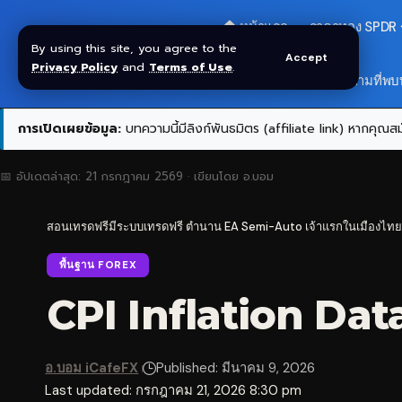
🏠 หน้าแรก
ราคาทอง SPDR
By using this site, you agree to the
Accept
Privacy Policy
and
Terms of Use
.
สมัครกลุ่ม VIP
❓ คำถามที่พบ
การเปิดเผยข้อมูล:
บทความนี้มีลิงก์พันธมิตร (affiliate link) หากคุณสมั
📅 อัปเดตล่าสุด:
21 กรกฎาคม 2569
· เขียนโดย
อ.บอม
สอนเทรดฟรีมีระบบเทรดฟรี ตำนาน EA Semi-Auto เจ้าแรกในเมืองไทย
พื้นฐาน FOREX
CPI Inflation Data
อ.บอม iCafeFX
Published: มีนาคม 9, 2026
Last updated: กรกฎาคม 21, 2026 8:30 pm