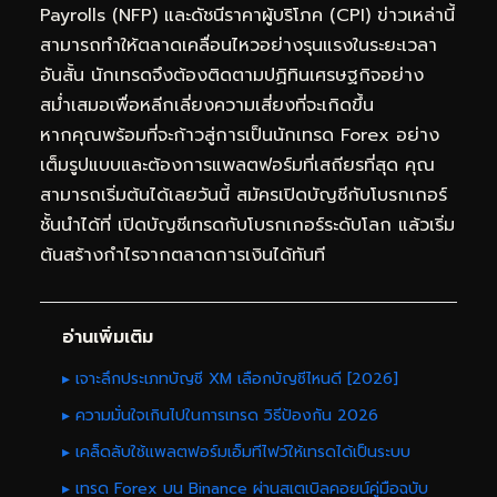
Payrolls (NFP) และดัชนีราคาผู้บริโภค (CPI) ข่าวเหล่านี้
สามารถทำให้ตลาดเคลื่อนไหวอย่างรุนแรงในระยะเวลา
อันสั้น นักเทรดจึงต้องติดตามปฏิทินเศรษฐกิจอย่าง
สม่ำเสมอเพื่อหลีกเลี่ยงความเสี่ยงที่จะเกิดขึ้น
หากคุณพร้อมที่จะก้าวสู่การเป็นนักเทรด Forex อย่าง
เต็มรูปแบบและต้องการแพลตฟอร์มที่เสถียรที่สุด คุณ
สามารถเริ่มต้นได้เลยวันนี้ สมัครเปิดบัญชีกับโบรกเกอร์
ชั้นนำได้ที่
เปิดบัญชีเทรดกับโบรกเกอร์ระดับโลก
แล้วเริ่ม
ต้นสร้างกำไรจากตลาดการเงินได้ทันที
อ่านเพิ่มเติม
▸ เจาะลึกประเภทบัญชี XM เลือกบัญชีไหนดี [2026]
▸ ความมั่นใจเกินไปในการเทรด วิธีป้องกัน 2026
▸ เคล็ดลับใช้แพลตฟอร์มเอ็มทีไฟว์ให้เทรดได้เป็นระบบ
▸ เทรด Forex บน Binance ผ่านสเตเบิลคอยน์คู่มือฉบับ