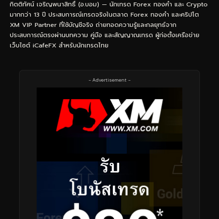
กิตติทัศน์ เจริญพนาสิทธิ์ (อ.บอม) — นักเทรด Forex ทองคำ และ Crypto
มากกว่า 13 ปี ประสบการณ์เทรดจริงในตลาด Forex ทองคำ และคริปโต
XM VIP Partner ที่ใช้บัญชีจริง ถ่ายทอดความรู้และกลยุทธ์จาก
ประสบการณ์ตรงผ่านบทความ คู่มือ และสัญญาณเทรด ผู้ก่อตั้งเครือข่าย
เว็บไซต์ iCafeFX สำหรับนักเทรดไทย
- Advertisement -