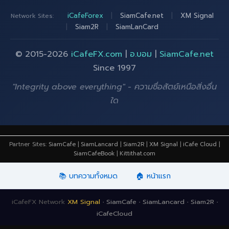
iCafeForex
|
SiamCafe.net
|
XM Signal
Network Sites:
|
Siam2R
|
SiamLanCard
© 2015-2026
iCafeFX.com
|
อ.บอม
|
SiamCafe.net
Since 1997
"Integrity above everything" - ความซื่อสัตย์เหนือสิ่งอื่น
ใด
Partner Sites:
SiamCafe
|
SiamLancard
|
Siam2R
|
XM Signal
|
iCafe Cloud
|
SiamCafeBook
|
Kittithat.com
📚 บทความทั้งหมด
🏠 หน้าแรก
iCafeFX Network
XM Signal
·
SiamCafe
·
SiamLancard
·
Siam2R
·
iCafeCloud