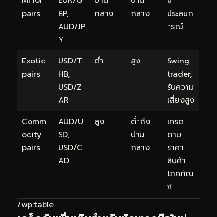
Minor
EUR/G
ปาน
ปาน
มี
pairs
BP,
กลาง
กลาง
ประสบก
AUD/JP
ารณ์
Y
Exotic
USD/T
ต่ำ
สูง
Swing
pairs
HB,
trader,
USD/Z
รับความ
AR
เสี่ยงสูง
Comm
AUD/U
สูง
ต่ำถึง
เทรด
odity
SD,
ปาน
ตาม
pairs
USD/C
กลาง
ราคา
AD
สินค้า
โภคภัณ
ฑ์
/wp:table