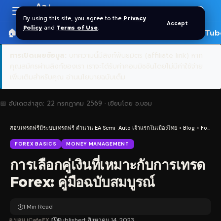
Aa
Font
By using this site, you agree to the
Privacy
Accept
Resizer
Policy
and
Terms of Use
.
🏠 หน้าแรก
ราคาทอง SPDR
📰 บทความ
🎬 YouTub
การเปิดเผยข้อมูล:
บทความนี้มีลิงก์พันธมิตร (affiliate link) หาก
คุณสมัครผ่านลิงก์ของเรา เราจะได้รับค่าคอมมิชชันโดยไม่มีค่าใช้จ่าย
เพิ่มเติมสำหรับคุณ
อ่านนโยบายฉบับเต็ม
📅 อัปเดตล่าสุด:
22 กรกฎาคม 2569
· เขียนโดย
อ.บอม
สอนเทรดฟรีมีระบบเทรดฟรี ตำนาน EA Semi-Auto เจ้าแรกในเมืองไทย
>
Blog
>
Forex
>
FOREX BASICS
MONEY MANAGEMENT
การเลือกคู่เงินที่เหมาะกับการเทรด
Forex: คู่มือฉบับสมบูรณ์
1 Min Read
อ.บอม iCafeFX
Published: สิงหาคม 14, 2023