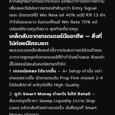
หากลยุทธ์เข้าเทรดมากเกินไป แต่ลืมว่าการจัดการความ
เสี่ยงและวินัยในการเทรดสำคัญกว่า Entry Signal
เยอะ นักเทรดที่มี Win Rate แค่ 40% แต่มี R:R 1:3 ยัง
กำไรในระยะยาว ในขณะที่คนมี Win Rate 70% แต่
ปล่อยให้ขาดทุนวิ่งยาว สุดท้ายก็ขาดทุน
เคล็ดลับจากเทรดเดอร์มืออาชีพ — สิ่งที่
ไม่ค่อยมีใครบอก
ผมรวบรวมเคล็ดลับเหล่านี้จากประสบการณ์ส่วนตัวและ
จากการพูดคุยกับเทรดเดอร์ที่ทำกำไรสม่ำเสมอ สิ่งเหล่า
นี้ไม่ค่อยมีสอนในคอร์สเทรดทั่วไป
เทรดน้อยลง ได้มากขึ้น
— A+ Setup เท่านั้น อย่า
เทรดเพราะเบื่อ นักเทรดระดับ Prop Firm เทรดแค่ 2-4
ไม้ต่อสัปดาห์ แต่ทุกไม้คือ High Quality
ดูว่า Smart Money ทำอะไร ไม่ใช่ Retail
—
สังเกตจุดที่ราคา Sweep Liquidity (กวาด Stop
Loss) แล้วกลับตัวอย่างรวดเร็ว นั่นคือจุดที่ Smart
Money เข้าเทรด