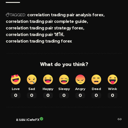
TAGGED:
correlation trading pair analysis forex
correlation trading pair complete guide
correlation trading pair strategy forex
correlation trading pair วิธีใช้
correlation trading trading forex
What do you think?
Love
Sad
Happy
Sleepy
Angry
Dead
Wink
0
0
0
0
0
0
0
อ.บอม iCafeFX