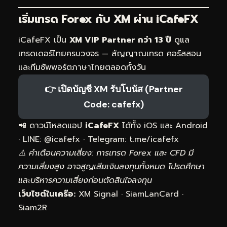
เริ่มเทรด Forex กับ XM ผ่าน
iCafeFX
iCafeFX เป็น
XM VIP Partner กว่า 13 ปี
ดูแล
เทรดเดอร์ไทยครบวงจร — สัญญาณเทรด คอร์สสอน
และทีมซัพพอร์ตภาษาไทยตลอดทั้งวัน
👉 เปิดบัญชี XM รับโบนัส (Partner
Code: cafefx)
📲 ดาวน์โหลดแอป
iCafeFX
ได้ทั้ง iOS และ Android
· LINE: @icafefx · Telegram:
t.me/icafefx
⚠️ คำเตือนความเสี่ยง: การเทรด Forex และ CFD มี
ความเสี่ยงสูง อาจสูญเสียเงินลงทุนทั้งหมด โปรดศึกษา
และบริหารความเสี่ยงก่อนตัดสินใจลงทุน
เว็บไซต์ในเครือ:
XM Signal
·
SiamLanCard
·
Siam2R