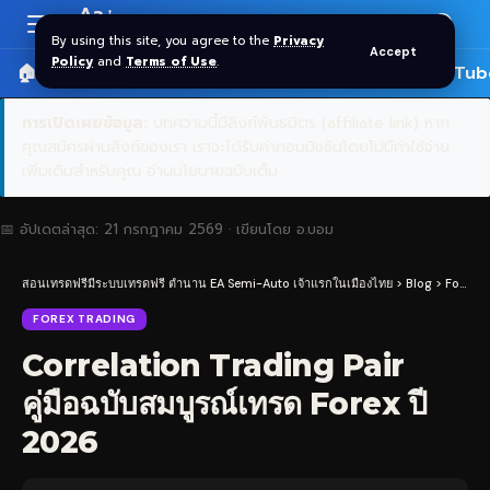
Aa
Font
By using this site, you agree to the
Privacy
Accept
Resizer
Policy
and
Terms of Use
.
🏠 หน้าแรก
ราคาทอง SPDR
📰 บทความ
🎬 YouTub
การเปิดเผยข้อมูล:
บทความนี้มีลิงก์พันธมิตร (affiliate link) หาก
คุณสมัครผ่านลิงก์ของเรา เราจะได้รับค่าคอมมิชชันโดยไม่มีค่าใช้จ่าย
เพิ่มเติมสำหรับคุณ
อ่านนโยบายฉบับเต็ม
📅 อัปเดตล่าสุด:
21 กรกฎาคม 2569
· เขียนโดย
อ.บอม
สอนเทรดฟรีมีระบบเทรดฟรี ตำนาน EA Semi-Auto เจ้าแรกในเมืองไทย
>
Blog
>
Forex Trading
FOREX TRADING
Correlation Trading Pair
คู่มือฉบับสมบูรณ์เทรด Forex ปี
2026