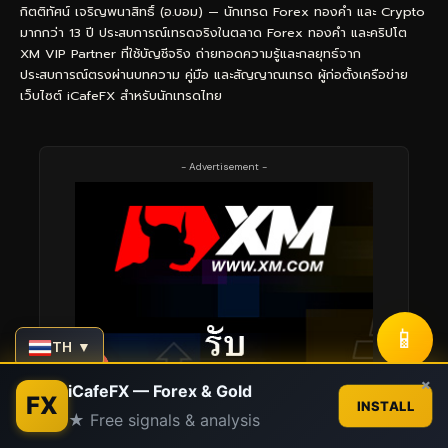
กิตติทัศน์ เจริญพนาสิทธิ์ (อ.บอม) — นักเทรด Forex ทองคำ และ Crypto
มากกว่า 13 ปี ประสบการณ์เทรดจริงในตลาด Forex ทองคำ และคริปโต
XM VIP Partner ที่ใช้บัญชีจริง ถ่ายทอดความรู้และกลยุทธ์จาก
ประสบการณ์ตรงผ่านบทความ คู่มือ และสัญญาณเทรด ผู้ก่อตั้งเครือข่าย
เว็บไซต์ iCafeFX สำหรับนักเทรดไทย
- Advertisement -
📱
TH ▼
Contact us
×
iCafeFX — Forex & Gold
FX
INSTALL
★ Free signals & analysis
Open
chaty