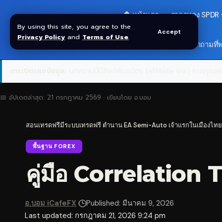
🏠 หน้าแรก
ราคาทอง SPDR
By using this site, you agree to the
Accept
Privacy Policy
and
Terms of Use
.
🎁 รับโบนัส $30
❓ คำถามที่
การเปิดเผยข้อมูล:
บทความนี้มีลิงก์พันธมิตร (affiliate link) หากคุณสมั
📅 อัปเดตล่าสุด:
21 กรกฎาคม 2569
· เขียนโดย
อ.บอม
สอนเทรดฟรีมีระบบเทรดฟรี ตำนาน EA Semi-Auto เจ้าแรกในเมืองไทย
พื้นฐาน FOREX
คู่มือ Correlation 
อ.บอม iCafeFX
Published: มีนาคม 9, 2026
Last updated: กรกฎาคม 21, 2026 9:24 pm