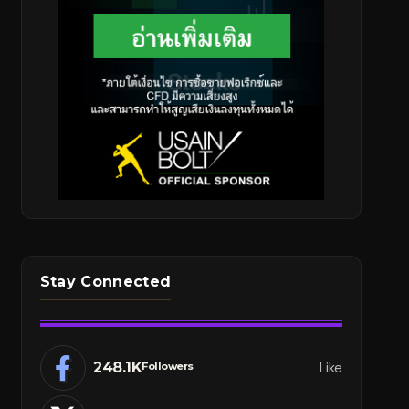
Stay Connected
248.1K
Like
Followers