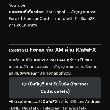
YouTube
บทความที่เกี่ยวข้อง:
XM Signal — สัญญาณเทรด
Forex
|
SiamLanCard — เทคโนโลยี IT
|
Siam2R —
การเงินและอาชีพ
เริ่มเทรด Forex กับ XM ผ่าน
iCafeFX
iCafeFX เป็น
XM VIP Partner กว่า 13 ปี
ดูแล
เทรดเดอร์ไทยครบวงจร — สัญญาณเทรด คอร์สสอน
และทีมซัพพอร์ตภาษาไทยตลอดทั้งวัน
👉 เปิดบัญชี XM รับโบนัส (Partner
Code: cafefx)
📲 ดาวน์โหลดแอป
iCafeFX
ได้ทั้ง iOS และ Android
· LINE: @icafefx · Telegram:
t.me/icafefx