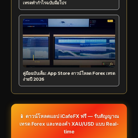
เทรดทำกำไรฉบับมือโปร
คู่มือฉบับเต็ม: App Store ดาวน์โหลด Forex เทรด
ง่ายปี 2026
📱 ดาวน์โหลดแอป iCafeFX ฟรี — รับสัญญาณ
เทรด Forex และทองคำ XAU/USD แบบ Real-
time