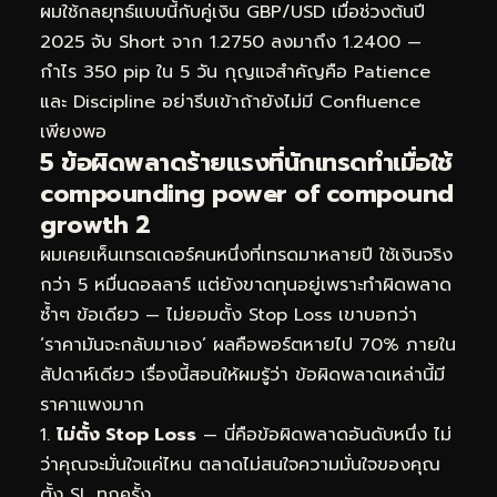
ผมใช้กลยุทธ์แบบนี้กับคู่เงิน GBP/USD เมื่อช่วงต้นปี
2025 จับ Short จาก 1.2750 ลงมาถึง 1.2400 —
กำไร 350 pip ใน 5 วัน กุญแจสำคัญคือ Patience
และ Discipline อย่ารีบเข้าถ้ายังไม่มี Confluence
เพียงพอ
5 ข้อผิดพลาดร้ายแรงที่นักเทรดทำเมื่อใช้
compounding power of compound
growth 2
ผมเคยเห็นเทรดเดอร์คนหนึ่งที่เทรดมาหลายปี ใช้เงินจริง
กว่า 5 หมื่นดอลลาร์ แต่ยังขาดทุนอยู่เพราะทำผิดพลาด
ซ้ำๆ ข้อเดียว — ไม่ยอมตั้ง Stop Loss เขาบอกว่า
‘ราคามันจะกลับมาเอง’ ผลคือพอร์ตหายไป 70% ภายใน
สัปดาห์เดียว เรื่องนี้สอนให้ผมรู้ว่า ข้อผิดพลาดเหล่านี้มี
ราคาแพงมาก
ไม่ตั้ง Stop Loss
— นี่คือข้อผิดพลาดอันดับหนึ่ง ไม่
ว่าคุณจะมั่นใจแค่ไหน ตลาดไม่สนใจความมั่นใจของคุณ
ตั้ง SL ทุกครั้ง