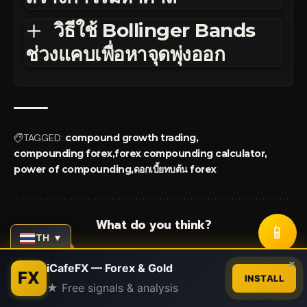
วิธีใช้ Bollinger Bands
ช่วงแคบเพื่อหาจุดพุ่งออก
TAGGED:
compound growth trading
compounding forex
forex compounding calculator
power of compounding
ดอกเบี้ยทบต้น forex
What do you think?
📱
TH ▼
Contact us
×
iCafeFX — Forex & Gold
FX
INSTALL
Love
Sad
Happy
Sleepy
Angry
Dead
Wink
★ Free signals & analysis
Open
0
0
0
0
0
0
0
chaty