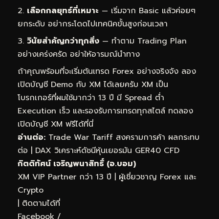
เลือกกลยุทธ์ที่เหมาะ
— เริ่มจาก Basic แล้วค่อยๆ
ยกระดับ อย่ากระโดดไปเทคนิคขั้นสูงก่อนเวลา
วินัยสำคัญกว่าทุกสิ่ง
— ทำตาม Trading Plan
อย่างเคร่งครัด อย่าให้อารมณ์นำทาง
ถ้าคุณพร้อมที่จะเริ่มต้นเทรด Forex อย่างจริงจัง ลอง
เปิดบัญชี Demo กับ XM ได้เลยครับ XM เป็น
โบรกเกอร์ที่ผมใช้มากว่า 13 ปี มี Spread ต่ำ
Execution เร็ว และรองรับการเทรดทุกสไตล์
ทดลอง
เปิดบัญชี XM ฟรีได้ที่นี่
อ่านต่อ:
Trade War Tariff สงครามการค้า ผลกระทบ
ต่อ
|
DAX วิเคราะห์ดัชนีหุ้นเยอรมัน GER40 CFD
กิตติทัศน์ เจริญพนาสิทธิ์ (อ.บอม)
XM VIP Partner กว่า 13 ปี | ผู้เชี่ยวชาญ Forex และ
Crypto
| ติดตามได้ที่
Facebook
/