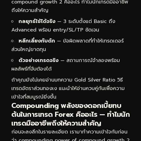
compound growth 2 คืออะไร ทำไมนักเทรดมืออาชีพ
ถึงให้ความสำคัญ
กลยุทธ์ใช้ได้จริง
— 3 ระดับตั้งแต่ Basic ถึง
Advanced พร้อม entry/SL/TP ชัดเจน
หลีกเลี่ยงกับดัก
— ข้อผิดพลาดที่ทำให้เทรดเดอร์
ส่วนใหญ่ขาดทุน
ตัวอย่างเทรดจริง
— สถานการณ์จำลองพร้อม
ผลลัพธ์ที่จับต้องได้
ถ้าคุณยังไม่เคยอ่านบทความ
Gold Silver Ratio วิธี
เทรดอัตราส่วนทองเง
แนะนำให้อ่านควบคู่กันเพื่อความ
เข้าใจที่สมบูรณ์ยิ่งขึ้น
Compounding พลังของดอกเบี้ยทบ
ต้นในการเทรด Forex คืออะไร — ทำไมนัก
เทรดมืออาชีพถึงให้ความสำคัญ
ก่อนจะลงลึกในรายละเอียด เรามาทำความเข้าใจกันก่อน
ว่า compounding power of compound growth 2