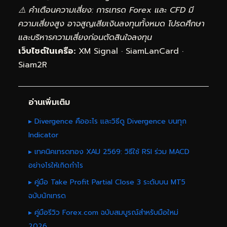
⚠️ คำเตือนความเสี่ยง: การเทรด Forex และ CFD มี
ความเสี่ยงสูง อาจสูญเสียเงินลงทุนทั้งหมด โปรดศึกษา
และบริหารความเสี่ยงก่อนตัดสินใจลงทุน
เว็บไซต์ในเครือ:
XM Signal
·
SiamLanCard
·
Siam2R
อ่านเพิ่มเติม
▸ Divergence คืออะไร และวิธีดู Divergence บนทุก
Indicator
▸ เทคนิคเทรดทอง XAU 2569: วิธีใช้ RSI ร่วม MACD
อย่างไรให้เกิดกำไร
▸ คู่มือ Take Profit Partial Close 3 ระดับบน MT5
ฉบับนักเทรด
▸ คู่มือรีวิว Forex.com ฉบับสมบูรณ์สำหรับมือใหม่
2026