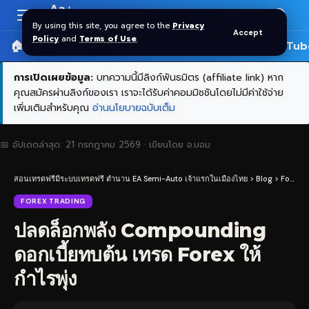
Aa
Font
By using this site, you agree to the
Privacy
Accept
Resizer
Policy
and
Terms of Use
.
🏠 หน้าแรก
ราคาทอง SPDR
📰 บทความ
🎬 YouTub
การเปิดเผยข้อมูล:
บทความนี้มีลิงก์พันธมิตร (affiliate link) หาก
คุณสมัครผ่านลิงก์ของเรา เราจะได้รับค่าคอมมิชชันโดยไม่มีค่าใช้จ่าย
เพิ่มเติมสำหรับคุณ
อ่านนโยบายฉบับเต็ม
📅 อัปเดตล่าสุด:
21 กรกฎาคม 2569
· เขียนโดย
อ.บอม
สอนเทรดฟรีมีระบบเทรดฟรี ตำนาน EA Semi-Auto เจ้าแรกในเมืองไทย
>
Blog
>
Forex Trading
FOREX TRADING
ปลดล็อกพลัง Compounding
ดอกเบี้ยทบต้น เทรด Forex ให้
กำไรพุ่ง