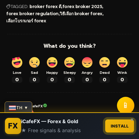
TAGGED:
broker forex ดี
forex broker 2025
forex broker regulation
วิธีเลือก broker forex
เลือกโบรกเกอร์ forex
What do you think?
Love
Sad
Happy
Sleepy
Angry
Dead
Wink
0
0
0
0
0
0
0
📱
อ.บอม iCafeFX
TH ▼
Contact us
×
กิตติทัศน์ เจริญพนาสิทธิ์ (อ.บอม) — นักเทรด Forex ทองคำ และ Crypto
iCafeFX — Forex & Gold
FX
มากกว่า 13 ปี ประสบการณ์เทรดจริงในตลาด Forex ทองคำ และคริปโต
INSTALL
★ Free signals & analysis
XM VIP Partner ที่ใช้บัญชีจริง ถ่ายทอดความรู้และกลยุทธ์จาก
Open
chaty
ประสบการณ์ตรงผ่านบทความ คู่มือ และสัญญาณเทรด ผู้ก่อตั้งเครือข่าย