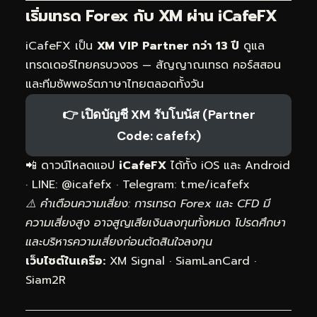
เริ่มเทรด Forex กับ XM ผ่าน
iCafeFX
iCafeFX เป็น
XM VIP Partner กว่า 13 ปี
ดูแล
เทรดเดอร์ไทยครบวงจร — สัญญาณเทรด คอร์สสอน
และทีมซัพพอร์ตภาษาไทยตลอดทั้งวัน
👉 เปิดบัญชี XM รับโบนัส (Partner
Code: cafefx)
📲 ดาวน์โหลดแอป
iCafeFX
ได้ทั้ง iOS และ Android
· LINE: @icafefx · Telegram:
t.me/icafefx
⚠️ คำเตือนความเสี่ยง: การเทรด Forex และ CFD มี
ความเสี่ยงสูง อาจสูญเสียเงินลงทุนทั้งหมด โปรดศึกษา
และบริหารความเสี่ยงก่อนตัดสินใจลงทุน
เว็บไซต์ในเครือ:
XM Signal
·
SiamLanCard
·
Siam2R