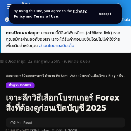
Aa
Font
By using this site, you agree to the
Privacy
Accept
Resizer
Policy
and
Terms of Use
.
🏠 หน้าแรก
ราคาทอง SPDR
📰 บทความ
🎬 YouTub
การเปิดเผยข้อมูล:
บทความนี้มีลิงก์พันธมิตร (affiliate link) หาก
คุณสมัครผ่านลิงก์ของเรา เราจะได้รับค่าคอมมิชชันโดยไม่มีค่าใช้จ่าย
เพิ่มเติมสำหรับคุณ
อ่านนโยบายฉบับเต็ม
📅 อัปเดตล่าสุด:
22 กรกฎาคม 2569
· เขียนโดย
อ.บอม
สอนเทรดฟรีมีระบบเทรดฟรี ตำนาน EA Semi-Auto เจ้าแรกในเมืองไทย
>
Blog
>
พื้นฐาน Forex
พื้นฐาน FOREX
เจาะลึกวิธีเลือกโบรกเกอร์ Forex
สิ่งที่ต้องดูก่อนเปิดบัญชี 2025
3 Min Read
อ.บอม iCafeFX
Published: มีนาคม 9, 2026