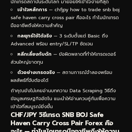
นักเทรดสถาบันระดับโลก มาย่อยให้เข้าใจง่ายที่สุด
เข้าใจหลักการ
— chfjpy how to trade snb boj
safe haven carry cross pair คืออะไร ทำไมนักเทรด
มืออาชีพถึงให้ความสำคัญ
กลยุทธ์ใช้ได้จริง
— 3 ระดับตั้งแต่ Basic ถึง
Advanced พร้อม entry/SL/TP ชัดเจน
หลีกเลี่ยงกับดัก
— ข้อผิดพลาดที่ทำให้เทรดเดอร์
ส่วนใหญ่ขาดทุน
ตัวอย่างเทรดจริง
— สถานการณ์จำลองพร้อม
ผลลัพธ์ที่จับต้องได้
ถ้าคุณยังไม่เคยอ่านบทความ
Data Scraping วิธีดึง
ข้อมูลเศรษฐกิจอัตโน
แนะนำให้อ่านควบคู่กันเพื่อความ
เข้าใจที่สมบูรณ์ยิ่งขึ้น
CHF/JPY วิธีเทรด SNB BOJ Safe
Haven Carry Cross Pair Forex คือ
อะไร — ทำไมนักเทรดมืออาชีพถึงให้ความ