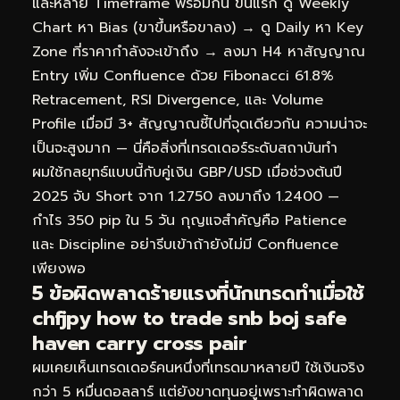
และหลาย Timeframe พร้อมกัน ขั้นแรก ดู Weekly
Chart หา Bias (ขาขึ้นหรือขาลง) → ดู Daily หา Key
Zone ที่ราคากำลังจะเข้าถึง → ลงมา H4 หาสัญญาณ
Entry เพิ่ม Confluence ด้วย Fibonacci 61.8%
Retracement, RSI Divergence, และ Volume
Profile เมื่อมี 3+ สัญญาณชี้ไปที่จุดเดียวกัน ความน่าจะ
เป็นจะสูงมาก — นี่คือสิ่งที่เทรดเดอร์ระดับสถาบันทำ
ผมใช้กลยุทธ์แบบนี้กับคู่เงิน GBP/USD เมื่อช่วงต้นปี
2025 จับ Short จาก 1.2750 ลงมาถึง 1.2400 —
กำไร 350 pip ใน 5 วัน กุญแจสำคัญคือ Patience
และ Discipline อย่ารีบเข้าถ้ายังไม่มี Confluence
เพียงพอ
5 ข้อผิดพลาดร้ายแรงที่นักเทรดทำเมื่อใช้
chfjpy how to trade snb boj safe
haven carry cross pair
ผมเคยเห็นเทรดเดอร์คนหนึ่งที่เทรดมาหลายปี ใช้เงินจริง
กว่า 5 หมื่นดอลลาร์ แต่ยังขาดทุนอยู่เพราะทำผิดพลาด