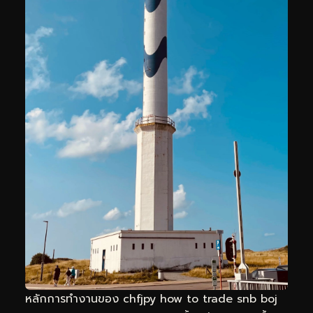
หลักการทำงานของ chfjpy how to trade snb boj