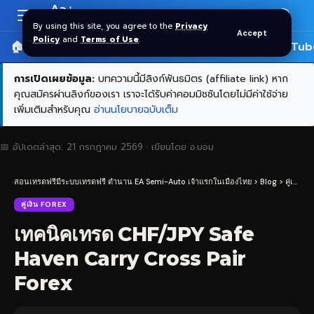
Aa
Font
By using this site, you agree to the
Privacy
Accept
Resizer
Policy
and
Terms of Use
.
🏠 หน้าแรก
ราคาทอง SPDR
📰 บทความ
🎬 YouTub
การเปิดเผยข้อมูล:
บทความนี้มีลิงก์พันธมิตร (affiliate link) หาก
คุณสมัครผ่านลิงก์ของเรา เราจะได้รับค่าคอมมิชชันโดยไม่มีค่าใช้จ่าย
เพิ่มเติมสำหรับคุณ
อ่านนโยบายฉบับเต็ม
📅 อัปเดตล่าสุด:
21 กรกฎาคม 2569
· เขียนโดย
อ.บอม
สอนเทรดฟรีมีระบบเทรดฟรี ตำนาน EA Semi-Auto เจ้าแรกในเมืองไทย
>
Blog
>
คู่เงิน Forex
คู่เงิน FOREX
เทคนิคเทรด CHF/JPY Safe
Haven Carry Cross Pair
Forex