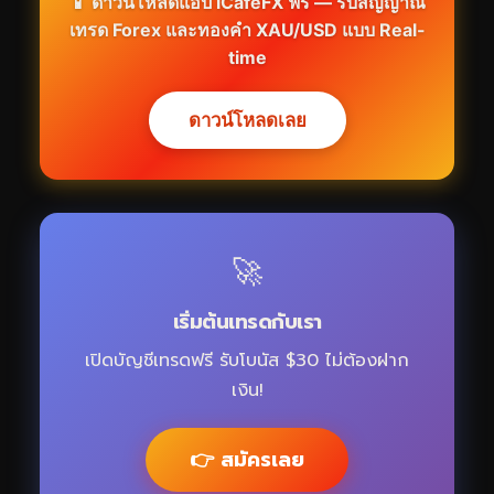
📱 ดาวน์โหลดแอป iCafeFX ฟรี — รับสัญญาณ
เทรด Forex และทองคำ XAU/USD แบบ Real-
time
ดาวน์โหลดเลย
🚀
เริ่มต้นเทรดกับเรา
เปิดบัญชีเทรดฟรี รับโบนัส $30 ไม่ต้องฝาก
เงิน!
👉 สมัครเลย