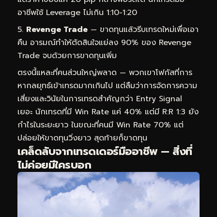
อาชีพใช้ Leverage ไม่เกิน 1:10-1:20
Revenge Trade
— ขาดทุนแล้วรีบเทรดใหม่เพื่อเอา
คืน อารมณ์ทำให้ตัดสินใจแย่ลง 90% ของ Revenge
Trade จบด้วยการขาดทุนเพิ่ม
ตรงนี้แหละที่คนส่วนใหญ่พลาด — พวกเขาโฟกัสที่การ
หากลยุทธ์เข้าเทรดมากเกินไป แต่ลืมว่าการจัดการความ
เสี่ยงและวินัยในการเทรดสำคัญกว่า Entry Signal
เยอะ นักเทรดที่มี Win Rate แค่ 40% แต่มี R:R 1:3 ยัง
กำไรในระยะยาว ในขณะที่คนมี Win Rate 70% แต่
ปล่อยให้ขาดทุนวิ่งยาว สุดท้ายก็ขาดทุน
เคล็ดลับจากเทรดเดอร์มืออาชีพ — สิ่งที่
ไม่ค่อยมีใครบอก