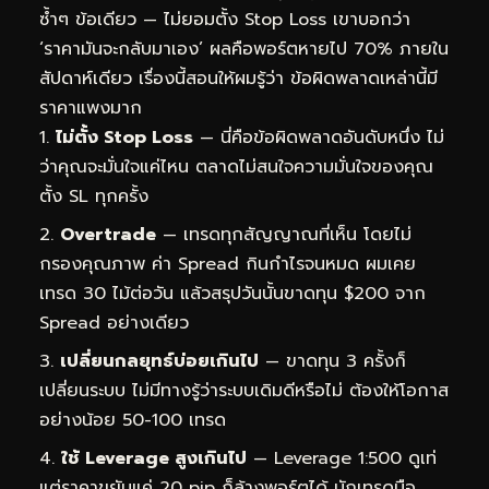
ซ้ำๆ ข้อเดียว — ไม่ยอมตั้ง Stop Loss เขาบอกว่า
‘ราคามันจะกลับมาเอง’ ผลคือพอร์ตหายไป 70% ภายใน
สัปดาห์เดียว เรื่องนี้สอนให้ผมรู้ว่า ข้อผิดพลาดเหล่านี้มี
ราคาแพงมาก
ไม่ตั้ง Stop Loss
— นี่คือข้อผิดพลาดอันดับหนึ่ง ไม่
ว่าคุณจะมั่นใจแค่ไหน ตลาดไม่สนใจความมั่นใจของคุณ
ตั้ง SL ทุกครั้ง
Overtrade
— เทรดทุกสัญญาณที่เห็น โดยไม่
กรองคุณภาพ ค่า Spread กินกำไรจนหมด ผมเคย
เทรด 30 ไม้ต่อวัน แล้วสรุปวันนั้นขาดทุน $200 จาก
Spread อย่างเดียว
เปลี่ยนกลยุทธ์บ่อยเกินไป
— ขาดทุน 3 ครั้งก็
เปลี่ยนระบบ ไม่มีทางรู้ว่าระบบเดิมดีหรือไม่ ต้องให้โอกาส
อย่างน้อย 50-100 เทรด
ใช้ Leverage สูงเกินไป
— Leverage 1:500 ดูเท่
แต่ราคาขยับแค่ 20 pip ก็ล้างพอร์ตได้ นักเทรดมือ