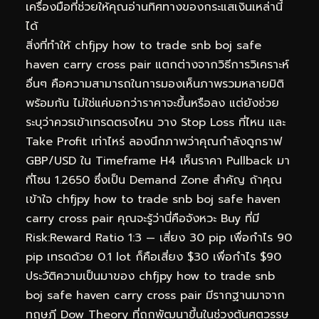
เครื่องมือที่ช่วยให้คุณอ่านทิศทางของกระแสเงินเหล่านี้
ได้
สิ่งที่ทำให้ chfjpy how to trade snb boj safe
haven carry cross pair แตกต่างจากวิธีการวิเคราะห์
อื่นๆ คือความสามารถในการมองเห็นภาพรวมหลายมิติ
พร้อมกัน ไม่ใช่แค่บอกว่าราคาจะขึ้นหรือลง แต่ยังช่วย
ระบุว่าควรเข้าเทรดตรงไหน วาง Stop Loss ที่ไหน และ
Take Profit เท่าไหร่ ลองนึกภาพว่าคุณกำลังดูกราฟ
GBP/USD ใน Timeframe H4 เห็นราคา Pullback มา
ที่โซน 1.2650 ซึ่งเป็น Demand Zone สำคัญ ถ้าคุณ
เข้าใจ chfjpy how to trade snb boj safe haven
carry cross pair คุณจะรู้ว่านี่คือจังหวะ Buy ที่มี
Risk:Reward Ratio 1:3 — เสี่ยง 30 pip เพื่อกำไร 90
pip เทรดด้วย 0.1 lot ก็คือเสี่ยง $30 เพื่อกำไร $90
ประวัติความเป็นมาของ chfjpy how to trade snb
boj safe haven carry cross pair มีรากฐานมาจาก
ทฤษฎี Dow Theory ที่ถูกพัฒนาขึ้นในช่วงต้นศตวรรษ