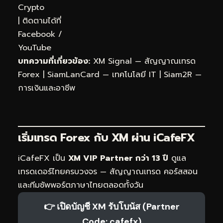
Crypto
| ติดตามได้ที่
Facebook
/
YouTube
บทความที่เกี่ยวข้อง:
XM Signal — สัญญาณเทรด
Forex
|
SiamLanCard — เทคโนโลยี IT
|
Siam2R —
การเงินและอาชีพ
เริ่มเทรด Forex กับ XM ผ่าน
iCafeFX
iCafeFX เป็น
XM VIP Partner กว่า 13 ปี
ดูแล
เทรดเดอร์ไทยครบวงจร — สัญญาณเทรด คอร์สสอน
และทีมซัพพอร์ตภาษาไทยตลอดทั้งวัน
👉 เปิดบัญชี XM รับโบนัส (Partner
Code: cafefx)