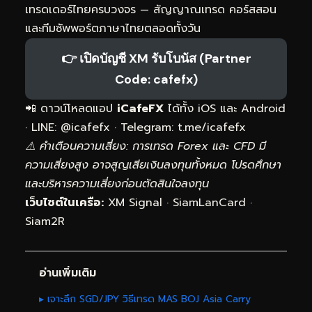
เทรดเดอร์ไทยครบวงจร — สัญญาณเทรด คอร์สสอน
และทีมซัพพอร์ตภาษาไทยตลอดทั้งวัน
👉 เปิดบัญชี XM รับโบนัส (Partner
Code: cafefx)
📲 ดาวน์โหลดแอป
iCafeFX
ได้ทั้ง iOS และ Android
· LINE: @icafefx · Telegram:
t.me/icafefx
⚠️ คำเตือนความเสี่ยง: การเทรด Forex และ CFD มี
ความเสี่ยงสูง อาจสูญเสียเงินลงทุนทั้งหมด โปรดศึกษา
และบริหารความเสี่ยงก่อนตัดสินใจลงทุน
เว็บไซต์ในเครือ:
XM Signal
·
SiamLanCard
·
Siam2R
อ่านเพิ่มเติม
▸ เจาะลึก SGD/JPY วิธีเทรด MAS BOJ Asia Carry