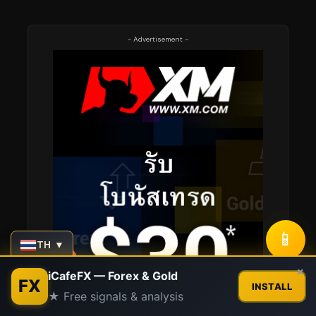
- Advertisement -
📱
TH ▼
Contact us
×
iCafeFX — Forex & Gold
FX
INSTALL
★ Free signals & analysis
Open
chaty