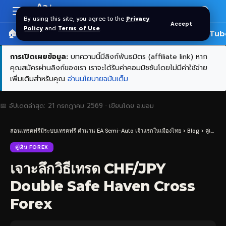
Aa
Font
By using this site, you agree to the
Privacy
Accept
Resizer
Policy
and
Terms of Use
.
🏠 หน้าแรก
ราคาทอง SPDR
📰 บทความ
🎬 YouTub
การเปิดเผยข้อมูล:
บทความนี้มีลิงก์พันธมิตร (affiliate link) หาก
คุณสมัครผ่านลิงก์ของเรา เราจะได้รับค่าคอมมิชชันโดยไม่มีค่าใช้จ่าย
เพิ่มเติมสำหรับคุณ
อ่านนโยบายฉบับเต็ม
📅 อัปเดตล่าสุด:
21 กรกฎาคม 2569
· เขียนโดย
อ.บอม
สอนเทรดฟรีมีระบบเทรดฟรี ตำนาน EA Semi-Auto เจ้าแรกในเมืองไทย
>
Blog
>
คู่เงิน Forex
คู่เงิน FOREX
เจาะลึกวิธีเทรด CHF/JPY
Double Safe Haven Cross
Forex