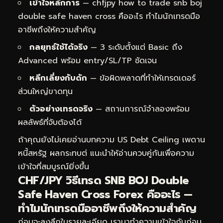
เข้าใจหลักการ
— chfjpy how to trade snb boj
double safe haven cross คืออะไร ทำไมนักเทรดมือ
อาชีพถึงให้ความสำคัญ
กลยุทธ์ใช้ได้จริง
— 3 ระดับตั้งแต่ Basic ถึง
Advanced พร้อม entry/SL/TP ชัดเจน
หลีกเลี่ยงกับดัก
— ข้อผิดพลาดที่ทำให้เทรดเดอร์
ส่วนใหญ่ขาดทุน
ตัวอย่างเทรดจริง
— สถานการณ์จำลองพร้อม
ผลลัพธ์ที่จับต้องได้
ถ้าคุณยังไม่เคยอ่านบทความ
US Debt Ceiling เพดาน
หนี้สหรัฐ ผลกระทบต่
แนะนำให้อ่านควบคู่กันเพื่อความ
เข้าใจที่สมบูรณ์ยิ่งขึ้น
CHF/JPY วิธีเทรด SNB BOJ Double
Safe Haven Cross Forex คืออะไร —
ทำไมนักเทรดมืออาชีพถึงให้ความสำคัญ
ก่อนจะลงลึกในรายละเอียด เรามาทำความเข้าใจกันก่อน