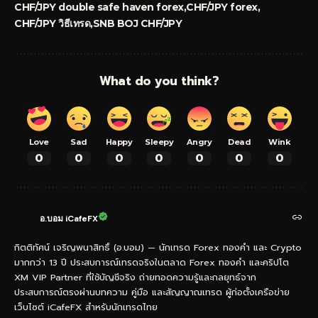
CHF/JPY double safe haven forex
CHF/JPY forex
CHF/JPY วิธีเทรด
SNB BOJ CHF/JPY
What do you think?
Love
Sad
Happy
Sleepy
Angry
Dead
Wink
0
0
0
0
0
0
0
อ.บอม iCafeFX
กิตติทัศน์ เจริญพนาสิทธิ์ (อ.บอม) — นักเทรด Forex ทองคำ และ Crypto
มากกว่า 13 ปี ประสบการณ์เทรดจริงในตลาด Forex ทองคำ และคริปโต
XM VIP Partner ที่ใช้บัญชีจริง ถ่ายทอดความรู้และกลยุทธ์จาก
ประสบการณ์ตรงผ่านบทความ คู่มือ และสัญญาณเทรด ผู้ก่อตั้งเครือข่าย
เว็บไซต์ iCafeFX สำหรับนักเทรดไทย