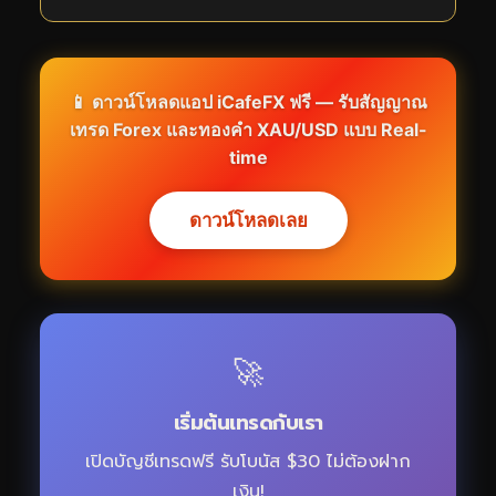
📱 ดาวน์โหลดแอป iCafeFX ฟรี — รับสัญญาณ
เทรด Forex และทองคำ XAU/USD แบบ Real-
time
ดาวน์โหลดเลย
🚀
เริ่มต้นเทรดกับเรา
เปิดบัญชีเทรดฟรี รับโบนัส $30 ไม่ต้องฝาก
เงิน!