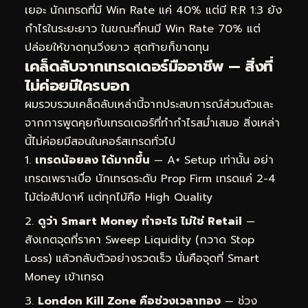
เยอะ นักเทรดที่มี Win Rate แค่ 40% แต่มี R:R 1:3 ยัง
กำไรในระยะยาว ในขณะที่คนมี Win Rate 70% แต่
ปล่อยให้ขาดทุนวิ่งยาว สุดท้ายก็ขาดทุน
เคล็ดลับจากเทรดเดอร์มืออาชีพ — สิ่งที่
ไม่ค่อยมีใครบอก
ผมรวบรวมเคล็ดลับเหล่านี้จากประสบการณ์ส่วนตัวและ
จากการพูดคุยกับเทรดเดอร์ที่ทำกำไรสม่ำเสมอ สิ่งเหล่า
นี้ไม่ค่อยมีสอนในคอร์สเทรดทั่วไป
เทรดน้อยลง ได้มากขึ้น
— A+ Setup เท่านั้น อย่า
เทรดเพราะเบื่อ นักเทรดระดับ Prop Firm เทรดแค่ 2-4
ไม้ต่อสัปดาห์ แต่ทุกไม้คือ High Quality
ดูว่า Smart Money ทำอะไร ไม่ใช่ Retail
—
สังเกตจุดที่ราคา Sweep Liquidity (กวาด Stop
Loss) แล้วกลับตัวอย่างรวดเร็ว นั่นคือจุดที่ Smart
Money เข้าเทรด
London Kill Zone คือช่วงเวลาทอง
— ช่วง