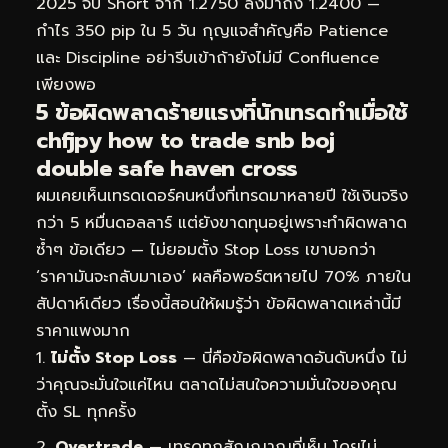
2025 จับ Short จาก 1.2750 ลงมาถึง 1.2400 —
กำไร 350 pip ใน 5 วัน กุญแจสำคัญคือ Patience
และ Discipline อย่ารีบเข้าถ้ายังไม่มี Confluence
เพียงพอ
5 ข้อผิดพลาดร้ายแรงที่นักเทรดทำเมื่อใช้
chfjpy how to trade snb boj
double safe haven cross
ผมเคยเห็นเทรดเดอร์คนหนึ่งที่เทรดมาหลายปี ใช้เงินจริง
กว่า 5 หมื่นดอลลาร์ แต่ยังขาดทุนอยู่เพราะทำผิดพลาด
ซ้ำๆ ข้อเดียว — ไม่ยอมตั้ง Stop Loss เขาบอกว่า
‘ราคามันจะกลับมาเอง’ ผลคือพอร์ตหายไป 70% ภายใน
สัปดาห์เดียว เรื่องนี้สอนให้ผมรู้ว่า ข้อผิดพลาดเหล่านี้มี
ราคาแพงมาก
ไม่ตั้ง Stop Loss
— นี่คือข้อผิดพลาดอันดับหนึ่ง ไม่
ว่าคุณจะมั่นใจแค่ไหน ตลาดไม่สนใจความมั่นใจของคุณ
ตั้ง SL ทุกครั้ง
Overtrade
— เทรดทุกสัญญาณที่เห็น โดยไม่