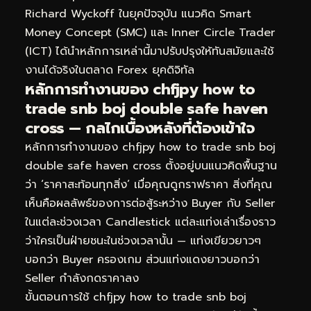
Richard Wyckoff ในยุคปัจจุบัน แนวคิด Smart
Money Concept (SMC) และ Inner Circle Trader
(ICT) ได้นำหลักการเหล่านี้มาปรับปรุงให้ทันสมัยและใช้
งานได้จริงในตลาด Forex ยุคดิจิทัล
หลักการทำงานของ chfjpy how to
trade snb boj double safe haven
cross — กลไกเบื้องหลังที่ต้องเข้าใจ
หลักการทำงานของ chfjpy how to trade snb boj
double safe haven cross ตั้งอยู่บนแนวคิดพื้นฐาน
ว่า ‘ราคาสะท้อนทุกสิ่ง’ เมื่อคุณดูกราฟราคา สิ่งที่คุณ
เห็นคือผลลัพธ์ของการต่อสู้ระหว่าง Buyer กับ Seller
ในแต่ละช่วงเวลา Candlestick แต่ละแท่งเล่าเรื่องราว
ว่าใครเป็นฝ่ายชนะในช่วงเวลานั้น — แท่งเขียวยาวๆ
บอกว่า Buyer ครองเกม ส่วนแท่งแดงยาวบอกว่า
Seller กำลังกดราคาลง
ขั้นตอนการใช้ chfjpy how to trade snb boj