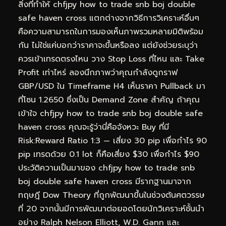
สิ่งที่ทำให้ chfjpy how to trade snb boj double
safe haven cross แตกต่างจากวิธีการวิเคราะห์อื่นๆ
คือความสามารถในการมองเห็นภาพรวมหลายมิติพร้อม
กัน ไม่ใช่แค่บอกว่าราคาจะขึ้นหรือลง แต่ยังช่วยระบุว่า
ควรเข้าเทรดตรงไหน วาง Stop Loss ที่ไหน และ Take
Profit เท่าไหร่ ลองนึกภาพว่าคุณกำลังดูกราฟ
GBP/USD ใน Timeframe H4 เห็นราคา Pullback มา
ที่โซน 1.2650 ซึ่งเป็น Demand Zone สำคัญ ถ้าคุณ
เข้าใจ chfjpy how to trade snb boj double safe
haven cross คุณจะรู้ว่านี่คือจังหวะ Buy ที่มี
Risk:Reward Ratio 1:3 — เสี่ยง 30 pip เพื่อกำไร 90
pip เทรดด้วย 0.1 lot ก็คือเสี่ยง $30 เพื่อกำไร $90
ประวัติความเป็นมาของ chfjpy how to trade snb
boj double safe haven cross มีรากฐานมาจาก
ทฤษฎี Dow Theory ที่ถูกพัฒนาขึ้นในช่วงต้นศตวรรษ
ที่ 20 จากนั้นมีการพัฒนาต่อยอดโดยนักวิเคราะห์ชั้นนำ
อย่าง Ralph Nelson Elliott, W.D. Gann และ