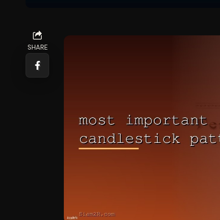
SHARE