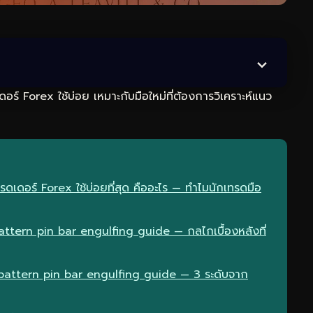
ร์ Forex ใช้บ่อย เหมาะกับมือใหม่ที่ต้องการวิเคราะห์แนว
ดเดอร์ Forex ใช้บ่อยที่สุด คืออะไร — ทำไมนักเทรดมือ
tern pin bar engulfing guide — กลไกเบื้องหลังที่
 pattern pin bar engulfing guide — 3 ระดับจาก