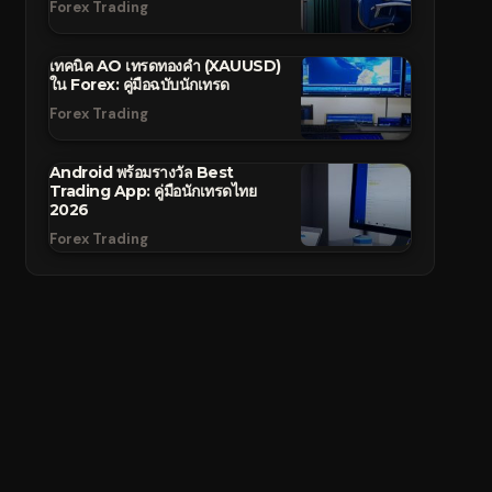
Forex Trading
เทคนิค AO เทรดทองคำ (XAUUSD)
ใน Forex: คู่มือฉบับนักเทรด
Forex Trading
Android พร้อมรางวัล Best
Trading App: คู่มือนักเทรดไทย
2026
Forex Trading