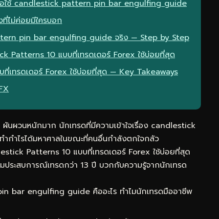
มื่อใช้ candlestick pattern pin bar engulfing guide
ที่ไม่ค่อยมีใครบอก
tern pin bar engulfing guide จริง — Step by Step
k Patterns 10 แบบที่เทรดเดอร์ Forex ใช้บ่อยที่สุด
ที่เทรดเดอร์ Forex ใช้บ่อยที่สุด — Key Takeaways
eFX
ันผวนหนักมาก นักเทรดที่มีความเข้าใจเรื่อง candlestick
ำกำไรได้มหาศาลในขณะที่คนอื่นกำลังตกใจกลัว
stick Patterns 10 แบบที่เทรดเดอร์ Forex ใช้บ่อยที่สุด
รวมประสบการณ์เทรดกว่า 13 ปี บวกกับความรู้จากนักเทรด
n bar engulfing guide คืออะไร ทำไมนักเทรดมืออาชีพ