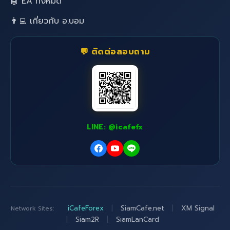
🤖 EA ทั้งหมด
👨‍💻 เกี่ยวกับ อ.บอม
💬 ติดต่อสอบถาม
LINE: @icafefx
iCafeForex
|
SiamCafe.net
|
XM Signal
Network Sites:
|
Siam2R
|
SiamLanCard