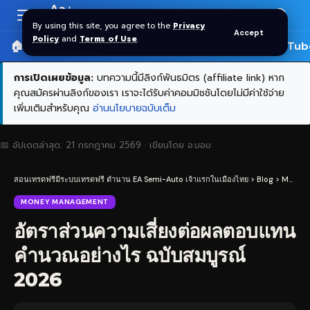
Aa
Font
By using this site, you agree to the
Privacy
Accept
Resizer
Policy
and
Terms of Use
.
🏠 หน้าแรก
ราคาทอง SPDR
📰 บทความ
🎬 YouTub
การเปิดเผยข้อมูล:
บทความนี้มีลิงก์พันธมิตร (affiliate link) หาก
คุณสมัครผ่านลิงก์ของเรา เราจะได้รับค่าคอมมิชชันโดยไม่มีค่าใช้จ่าย
เพิ่มเติมสำหรับคุณ
อ่านนโยบายฉบับเต็ม
📅 อัปเดตล่าสุด:
21 กรกฎาคม 2569
· เขียนโดย
อ.บอม
สอนเทรดฟรีมีระบบเทรดฟรี ตำนาน EA Semi-Auto เจ้าแรกในเมืองไทย
>
Blog
>
Money Management
MONEY MANAGEMENT
อัตราส่วนความเสี่ยงต่อผลตอบแทน
คำนวณอย่างไร ฉบับสมบูรณ์
2026