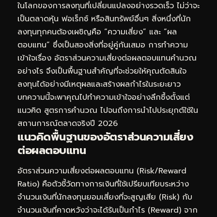
ในโลกของการลงทุนที่เปลี่ยนแปลงอย่างรวดเร็ว ไม่ว่าจะ
เป็นตลาดหุ้น ฟอเร็กซ์ หรือสินทรัพย์อื่นๆ สิ่งหนึ่งที่นัก
ลงทุนทุกคนต้องเผชิญคือ “ความเสี่ยง” และ “ผล
ตอบแทน” ซึ่งเป็นสองสิ่งที่อยู่คู่กันเสมอ การทำความ
เข้าใจเรื่อง อัตราส่วนความเสี่ยงต่อผลตอบแทนคำนวณ
อย่างไร จึงเป็นพื้นฐานสำคัญที่จะช่วยให้คุณตัดสินใจ
ลงทุนได้อย่างมีเหตุผลและสร้างผลกำไรในระยะยาว
บทความนี้จะพาคุณไปทำความเข้าใจอย่างลึกซึ้งตั้งแต่
แนวคิด สูตรการคำนวณ ไปจนถึงการนำไปประยุกต์ใช้ใน
สถานการณ์ตลาดจริงปี 2026
แนวคิดพื้นฐานของอัตราส่วนความเสี่ยง
ต่อผลตอบแทน
อัตราส่วนความเสี่ยงต่อผลตอบแทน (Risk/Reward
Ratio) คือตัวชี้วัดทางการเงินที่ใช้เปรียบเทียบระหว่าง
จำนวนเงินที่นักลงทุนยอมเสี่ยงที่จะสูญเสีย (Risk) กับ
จำนวนเงินที่คาดหวังว่าจะได้รับเป็นกำไร (Reward) จาก