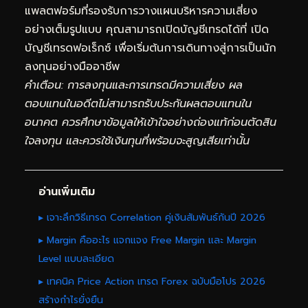
แพลตฟอร์มที่รองรับการวางแผนบริหารความเสี่ยง
อย่างเต็มรูปแบบ คุณสามารถเปิดบัญชีเทรดได้ที่
เปิด
บัญชีเทรดฟอเร็กซ์
เพื่อเริ่มต้นการเดินทางสู่การเป็นนัก
ลงทุนอย่างมืออาชีพ
คำเตือน: การลงทุนและการเทรดมีความเสี่ยง ผล
ตอบแทนในอดีตไม่สามารถรับประกันผลตอบแทนใน
อนาคต ควรศึกษาข้อมูลให้เข้าใจอย่างถ่องแท้ก่อนตัดสิน
ใจลงทุน และควรใช้เงินทุนที่พร้อมจะสูญเสียเท่านั้น
อ่านเพิ่มเติม
▸ เจาะลึกวิธีเทรด Correlation คู่เงินสัมพันธ์กันปี 2026
▸ Margin คืออะไร แจกแจง Free Margin และ Margin
Level แบบละเอียด
▸ เทคนิค Price Action เทรด Forex ฉบับมือโปร 2026
สร้างกำไรยั่งยืน