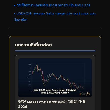
▸ วิธีเช็คอัตราแลกเปลี่ยนทุกธนาคารวันนี้ฉบับสมบูรณ์
▸ USD/CHF Swissie Safe Haven วิธีเทรด Forex แบบ
มืออาชีพ
บทความที่เกี่ยวข้อง
วิธีใช้ MACD เทรด Forex ทองคำ ให้ได้กำไรปี
2026