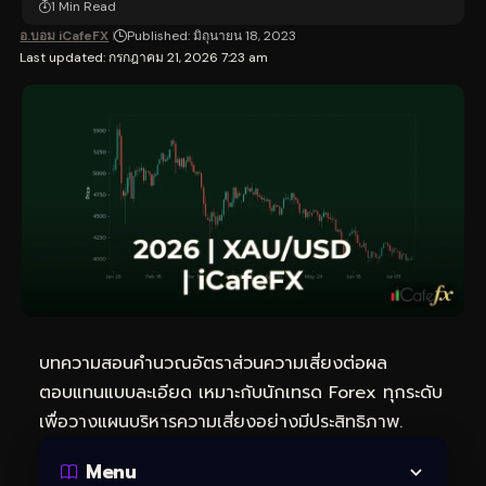
1 Min Read
อ.บอม iCafeFX
Published: มิถุนายน 18, 2023
Last updated: กรกฎาคม 21, 2026 7:23 am
บทความสอนคำนวณอัตราส่วนความเสี่ยงต่อผล
ตอบแทนแบบละเอียด เหมาะกับนักเทรด Forex ทุกระดับ
เพื่อวางแผนบริหารความเสี่ยงอย่างมีประสิทธิภาพ.
Menu