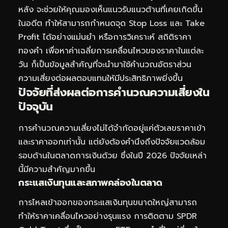
หลัง
จะช่วยให้คุณมองเห็นแนวรับแนวต้านที่เคยเกิดขึ้น
ในอดีต ทำให้สามารถกำหนดจุด Stop Loss และ Take
Profit ได้อย่างแม่นยำ หรือการวิเคราะห์
สถิติราคา
ทองคำ
เพื่อหาค่าเฉลี่ยการเคลื่อนไหวของราคาในแต่ละ
วัน ก็เป็นข้อมูลสำคัญที่จะนำมาใช้คำนวณอัตราส่วน
ความเสี่ยงต่อผลตอบแทนให้มีประสิทธิภาพยิ่งขึ้น
ปัจจัยที่ส่งผลต่อการคำนวณความเสี่ยงใน
ปัจจุบัน
การคำนวณความเสี่ยงไม่ได้จำกัดอยู่แค่ตัวเลขราคาเข้า
และราคาออกเท่านั้น แต่ยังต้องคำนึงถึงปัจจัยแวดล้อม
รอบด้านในตลาดการเงินด้วย ซึ่งในปี 2026 ปัจจัยเหล่า
นี้มีความสำคัญมากขึ้น
กระแสเงินทุนและสภาพคล่องในตลาด
การไหลเข้าออกของกระแสเงินทุนขนาดใหญ่สามารถ
ทำให้ราคาเคลื่อนไหวอย่างรุนแรง การติดตาม
SPDR