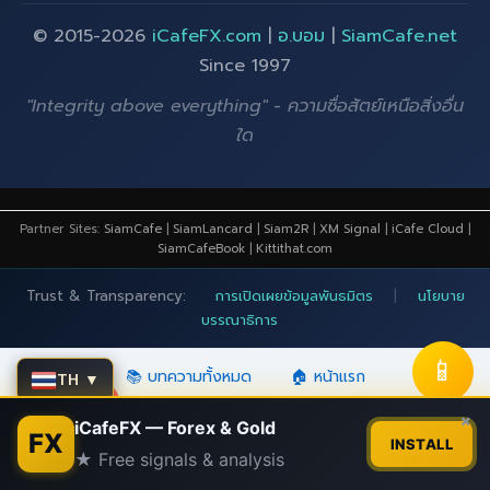
© 2015-2026
iCafeFX.com
|
อ.บอม
|
SiamCafe.net
Since 1997
"Integrity above everything" - ความซื่อสัตย์เหนือสิ่งอื่น
ใด
Partner Sites:
SiamCafe
|
SiamLancard
|
Siam2R
|
XM Signal
|
iCafe Cloud
|
SiamCafeBook
|
Kittithat.com
Trust & Transparency:
การเปิดเผยข้อมูลพันธมิตร
|
นโยบาย
บรรณาธิการ
📱
📚 บทความทั้งหมด
🏠 หน้าแรก
TH ▼
Contact us
×
iCafeFX — Forex & Gold
iCafeFX Network
XM Signal
·
SiamCafe
·
SiamLancard
·
Siam2R
·
FX
INSTALL
iCafeCloud
★ Free signals & analysis
Open
chaty