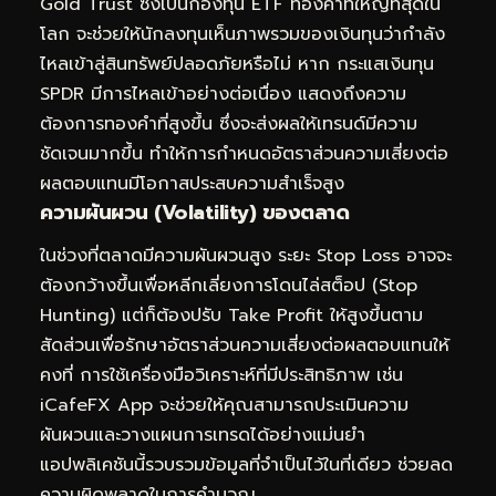
Gold Trust
ซึ่งเป็นกองทุน ETF ทองคำที่ใหญ่ที่สุดใน
โลก จะช่วยให้นักลงทุนเห็นภาพรวมของเงินทุนว่ากำลัง
ไหลเข้าสู่สินทรัพย์ปลอดภัยหรือไม่ หาก
กระแสเงินทุน
SPDR
มีการไหลเข้าอย่างต่อเนื่อง แสดงถึงความ
ต้องการทองคำที่สูงขึ้น ซึ่งจะส่งผลให้เทรนด์มีความ
ชัดเจนมากขึ้น ทำให้การกำหนดอัตราส่วนความเสี่ยงต่อ
ผลตอบแทนมีโอกาสประสบความสำเร็จสูง
ความผันผวน (Volatility) ของตลาด
ในช่วงที่ตลาดมีความผันผวนสูง ระยะ Stop Loss อาจจะ
ต้องกว้างขึ้นเพื่อหลีกเลี่ยงการโดนไล่สต็อป (Stop
Hunting) แต่ก็ต้องปรับ Take Profit ให้สูงขึ้นตาม
สัดส่วนเพื่อรักษาอัตราส่วนความเสี่ยงต่อผลตอบแทนให้
คงที่ การใช้เครื่องมือวิเคราะห์ที่มีประสิทธิภาพ เช่น
iCafeFX App
จะช่วยให้คุณสามารถประเมินความ
ผันผวนและวางแผนการเทรดได้อย่างแม่นยำ
แอปพลิเคชันนี้รวบรวมข้อมูลที่จำเป็นไว้ในที่เดียว ช่วยลด
ความผิดพลาดในการคำนวณ