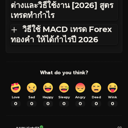
ต่างและวิธีใช้งาน [2026] สูตร
เทรดทำกำไร
วิธีใช้ MACD เทรด Forex
ทองคำ ให้ได้กำไรปี 2026
What do you think?
Love
Sad
Happy
Sleepy
Angry
Dead
Wink
0
0
0
0
0
0
0
อ.บอม iCafeFX