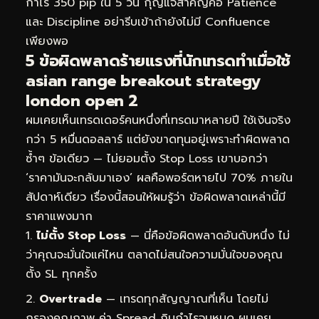
กำไร 350 pip ใน 5 วัน กุญแจสำคัญคือ Patience
และ Discipline อย่ารีบเข้าถ้ายังไม่มี Confluence
เพียงพอ
5 ข้อผิดพลาดร้ายแรงที่นักเทรดทำเมื่อใช้
asian range breakout strategy
london open 2
ผมเคยเห็นเทรดเดอร์คนหนึ่งที่เทรดมาหลายปี ใช้เงินจริง
กว่า 5 หมื่นดอลลาร์ แต่ยังขาดทุนอยู่เพราะทำผิดพลาด
ซ้ำๆ ข้อเดียว — ไม่ยอมตั้ง Stop Loss เขาบอกว่า
‘ราคามันจะกลับมาเอง’ ผลคือพอร์ตหายไป 70% ภายใน
สัปดาห์เดียว เรื่องนี้สอนให้ผมรู้ว่า ข้อผิดพลาดเหล่านี้มี
ราคาแพงมาก
ไม่ตั้ง Stop Loss
— นี่คือข้อผิดพลาดอันดับหนึ่ง ไม่
ว่าคุณจะมั่นใจแค่ไหน ตลาดไม่สนใจความมั่นใจของคุณ
ตั้ง SL ทุกครั้ง
Overtrade
— เทรดทุกสัญญาณที่เห็น โดยไม่
กรองคุณภาพ ค่า Spread กินกำไรจนหมด ผมเคย