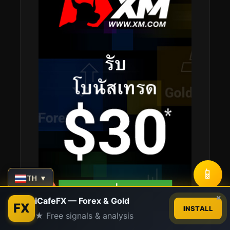
📱
TH ▼
Contact us
×
iCafeFX — Forex & Gold
FX
INSTALL
★ Free signals & analysis
Open
chaty