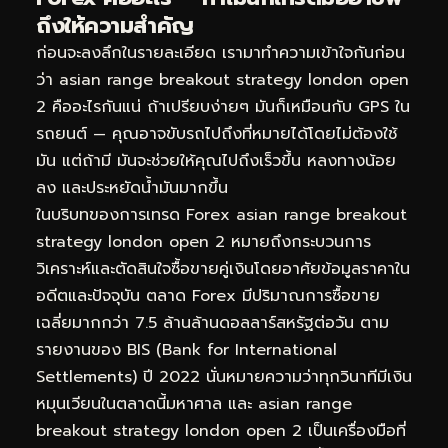
ถึงให้ความสำคัญ
ก่อนจะลงลึกในรายละเอียด เรามาทำความเข้าใจกันก่อน
ว่า asian range breakout strategy london open
2 คืออะไรกันแน่ ถ้าเปรียบง่ายๆ มันก็เหมือนกับ GPS ใน
รถยนต์ — คุณอาจขับรถไปถึงที่หมายได้โดยไม่ต้องใช้
มัน แต่ถ้ามี มันจะช่วยให้คุณไปถึงเร็วขึ้น หลงทางน้อย
ลง และประหยัดน้ำมันมากขึ้น
ในบริบทของการเทรด Forex asian range breakout
strategy london open 2 หมายถึงกระบวนการ
วิเคราะห์และตัดสินใจซื้อขายคู่เงินโดยอาศัยข้อมูลราคาใน
อดีตและปัจจุบัน ตลาด Forex มีปริมาณการซื้อขาย
เฉลี่ยมากกว่า 7.5 ล้านล้านดอลลาร์สหรัฐต่อวัน ตาม
รายงานของ BIS (Bank for International
Settlements) ปี 2022 นั่นหมายความว่าทุกวินาทีมีเงิน
หมุนเวียนในตลาดนี้มหาศาล และ asian range
breakout strategy london open 2 เป็นเครื่องมือที่