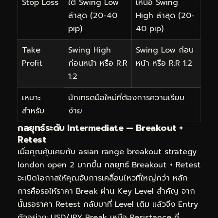
Stop Loss
ใต้ Swing Low
เหนือ Swing
ล่าสุด (20-40
High ล่าสุด (20-
pip)
40 pip)
Take
Swing High
Swing Low ก่อน
Profit
ก่อนหน้า หรือ R:R
หน้า หรือ R:R 1:2
1:2
เหมาะ
นักเทรดมือใหม่ที่ต้องการความเรียบ
สำหรับ
ง่าย
กลยุทธ์ระดับ Intermediate — Breakout +
Retest
เมื่อคุณคุ้นเคยกับ asian range breakout strategy
london open 2 มากขึ้น กลยุทธ์ Breakout + Retest
จะเปิดโอกาสให้คุณจับการเคลื่อนไหวที่ใหญ่กว่า หลัก
การคือรอให้ราคา Break ผ่าน Key Level สำคัญ จาก
นั้นรอราคา Retest กลับมาที่ Level เดิม แล้วจึง Entry
ตัวอย่าง: USD/JPY Break เหนือ Resistance ที่