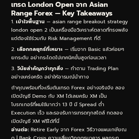
เทรด London Open จาก Asian
Range Forex — Key Takeaways
เข้าใจพื้นฐาน
— asian range breakout strategy
london open 2 เป็นเครื่องมือวิเคราะห์ตลาดที่ทรงพลัง
แต่ต้องใช้ร่วมกับ Risk Management ที่ดี
เลือกกลยุทธ์ที่เหมาะ
— เริ่มจาก Basic แล้วค่อยๆ
ยกระดับ อย่ากระโดดไปเทคนิคขั้นสูงก่อนเวลา
วินัยสำคัญกว่าทุกสิ่ง
— ทำตาม Trading Plan
อย่างเคร่งครัด อย่าให้อารมณ์นำทาง
ถ้าคุณพร้อมที่จะเริ่มต้นเทรด Forex อย่างจริงจัง ลอง
เปิดบัญชี Demo กับ XM ได้เลยครับ XM เป็น
โบรกเกอร์ที่ผมใช้มากว่า 13 ปี มี Spread ต่ำ
Execution เร็ว และรองรับการเทรดทุกสไตล์
ทดลอง
เปิดบัญชี XM ฟรีได้ที่นี่
อ่านต่อ:
Retire Early จาก Forex วิธีวางแผนเกษียณ
ด
|
Bank Crisis ความเสี่ยงวิกฤตธนาคาร ผลกระท