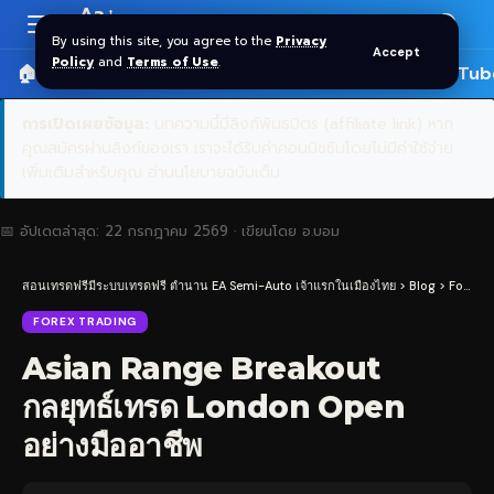
Aa
Font
By using this site, you agree to the
Privacy
Accept
Resizer
Policy
and
Terms of Use
.
🏠 หน้าแรก
ราคาทอง SPDR
📰 บทความ
🎬 YouTub
การเปิดเผยข้อมูล:
บทความนี้มีลิงก์พันธมิตร (affiliate link) หาก
คุณสมัครผ่านลิงก์ของเรา เราจะได้รับค่าคอมมิชชันโดยไม่มีค่าใช้จ่าย
เพิ่มเติมสำหรับคุณ
อ่านนโยบายฉบับเต็ม
📅 อัปเดตล่าสุด:
22 กรกฎาคม 2569
· เขียนโดย
อ.บอม
สอนเทรดฟรีมีระบบเทรดฟรี ตำนาน EA Semi-Auto เจ้าแรกในเมืองไทย
>
Blog
>
Forex Trading
FOREX TRADING
Asian Range Breakout
กลยุทธ์เทรด London Open
อย่างมืออาชีพ