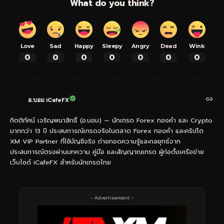
What do you think?
Love
Sad
Happy
Sleepy
Angry
Dead
Wink
0
0
0
0
0
0
0
อ.บอม iCafeFX
กิตติทัศน์ เจริญพนาสิทธิ์ (อ.บอม) — นักเทรด Forex ทองคำ และ Crypto
มากกว่า 13 ปี ประสบการณ์เทรดจริงในตลาด Forex ทองคำ และคริปโต
XM VIP Partner ที่ใช้บัญชีจริง ถ่ายทอดความรู้และกลยุทธ์จาก
ประสบการณ์ตรงผ่านบทความ คู่มือ และสัญญาณเทรด ผู้ก่อตั้งเครือข่าย
เว็บไซต์ iCafeFX สำหรับนักเทรดไทย
- Advertisement -