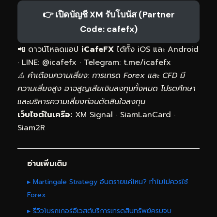
👉 เปิดบัญชี XM รับโบนัส (Partner
Code: cafefx)
📲 ดาวน์โหลดแอป
iCafeFX
ได้ทั้ง iOS และ Android
· LINE: @icafefx · Telegram:
t.me/icafefx
⚠️ คำเตือนความเสี่ยง: การเทรด Forex และ CFD มี
ความเสี่ยงสูง อาจสูญเสียเงินลงทุนทั้งหมด โปรดศึกษา
และบริหารความเสี่ยงก่อนตัดสินใจลงทุน
เว็บไซต์ในเครือ:
XM Signal
·
SiamLanCard
·
Siam2R
อ่านเพิ่มเติม
▸ Martingale Strategy อันตรายแค่ไหน? ทำไมไม่ควรใช้
Forex
▸ รีวิวโบรกเกอร์อีเวสต์บริการเทรดสินทรัพย์ครบจบ