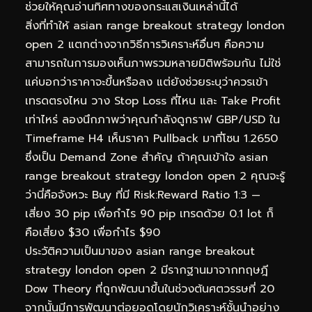
ช่วยให้คุณอ่านทิศทางของกระแสเงินเหล่านี้ได้
สิ่งที่ทำให้ asian range breakout strategy london
open 2 แตกต่างจากวิธีการวิเคราะห์อื่นๆ คือความ
สามารถในการมองเห็นภาพรวมหลายมิติพร้อมกัน ไม่ใช่
แค่บอกว่าราคาจะขึ้นหรือลง แต่ยังช่วยระบุว่าควรเข้า
เทรดตรงไหน วาง Stop Loss ที่ไหน และ Take Profit
เท่าไหร่ ลองนึกภาพว่าคุณกำลังดูกราฟ GBP/USD ใน
Timeframe H4 เห็นราคา Pullback มาที่โซน 1.2650
ซึ่งเป็น Demand Zone สำคัญ ถ้าคุณเข้าใจ asian
range breakout strategy london open 2 คุณจะรู้
ว่านี่คือจังหวะ Buy ที่มี Risk:Reward Ratio 1:3 —
เสี่ยง 30 pip เพื่อกำไร 90 pip เทรดด้วย 0.1 lot ก็
คือเสี่ยง $30 เพื่อกำไร $90
ประวัติความเป็นมาของ asian range breakout
strategy london open 2 มีรากฐานมาจากทฤษฎี
Dow Theory ที่ถูกพัฒนาขึ้นในช่วงต้นศตวรรษที่ 20
จากนั้นมีการพัฒนาต่อยอดโดยนักวิเคราะห์ชั้นนำอย่าง