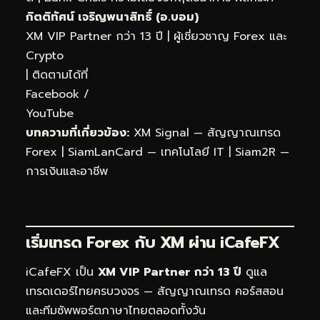
กิตติทัศน์ เจริญพนาสิทธิ์ (อ.บอม)
XM VIP Partner กว่า 13 ปี | ผู้เชี่ยวชาญ Forex และ
Crypto
| ติดตามได้ที่
Facebook
/
YouTube
บทความที่เกี่ยวข้อง:
XM Signal — สัญญาณเทรด
Forex
|
SiamLanCard — เทคโนโลยี IT
|
Siam2R —
การเงินและอาชีพ
เริ่มเทรด Forex กับ XM ผ่าน
iCafeFX
iCafeFX เป็น
XM VIP Partner กว่า 13 ปี
ดูแล
เทรดเดอร์ไทยครบวงจร — สัญญาณเทรด คอร์สสอน
และทีมซัพพอร์ตภาษาไทยตลอดทั้งวัน