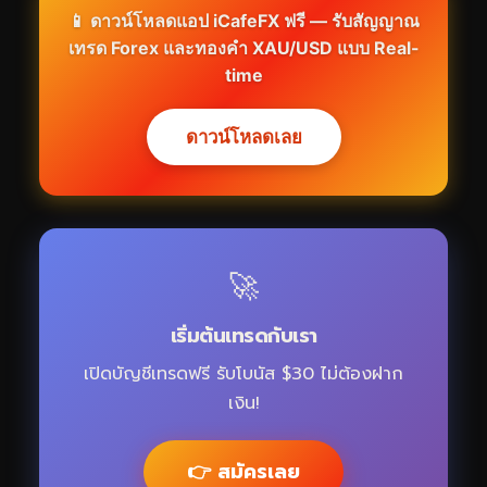
📱 ดาวน์โหลดแอป iCafeFX ฟรี — รับสัญญาณ
เทรด Forex และทองคำ XAU/USD แบบ Real-
time
ดาวน์โหลดเลย
🚀
เริ่มต้นเทรดกับเรา
เปิดบัญชีเทรดฟรี รับโบนัส $30 ไม่ต้องฝาก
เงิน!
👉 สมัครเลย