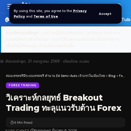
Aa
Font
By using this site, you agree to the
Privacy
Accept
Resizer
Policy
and
Terms of Use
.
🏠 หน้าแรก
ราคาทอง SPDR
📰 บทความ
🎬 YouTub
การเปิดเผยข้อมูล:
บทความนี้มีลิงก์พันธมิตร (affiliate link) หาก
คุณสมัครผ่านลิงก์ของเรา เราจะได้รับค่าคอมมิชชันโดยไม่มีค่าใช้จ่าย
เพิ่มเติมสำหรับคุณ
อ่านนโยบายฉบับเต็ม
📅 อัปเดตล่าสุด:
21 กรกฎาคม 2569
· เขียนโดย
อ.บอม
สอนเทรดฟรีมีระบบเทรดฟรี ตำนาน EA Semi-Auto เจ้าแรกในเมืองไทย
>
Blog
>
Forex Trading
FOREX TRADING
วิเคราะห์กลยุทธ์ Breakout
Trading ทะลุแนวรับต้าน Forex
4 Min Read
อ.บอม iCafeFX
Published: มีนาคม 8, 2026