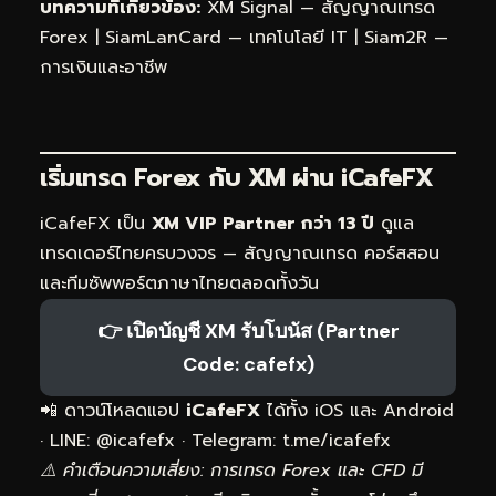
บทความที่เกี่ยวข้อง:
XM Signal — สัญญาณเทรด
Forex
|
SiamLanCard — เทคโนโลยี IT
|
Siam2R —
การเงินและอาชีพ
เริ่มเทรด Forex กับ XM ผ่าน
iCafeFX
iCafeFX เป็น
XM VIP Partner กว่า 13 ปี
ดูแล
เทรดเดอร์ไทยครบวงจร — สัญญาณเทรด คอร์สสอน
และทีมซัพพอร์ตภาษาไทยตลอดทั้งวัน
👉 เปิดบัญชี XM รับโบนัส (Partner
Code: cafefx)
📲 ดาวน์โหลดแอป
iCafeFX
ได้ทั้ง iOS และ Android
· LINE: @icafefx · Telegram:
t.me/icafefx
⚠️ คำเตือนความเสี่ยง: การเทรด Forex และ CFD มี