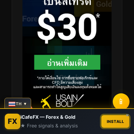
📱
TH ▼
Contact us
×
iCafeFX — Forex & Gold
FX
INSTALL
★ Free signals & analysis
Open
chaty