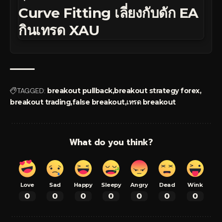
Curve Fitting เลี่ยงกับดัก EA
กินเทรด XAU
TAGGED:
breakout pullback
breakout strategy forex
breakout trading
false breakout
เทรด breakout
What do you think?
Love
Sad
Happy
Sleepy
Angry
Dead
Wink
0
0
0
0
0
0
0