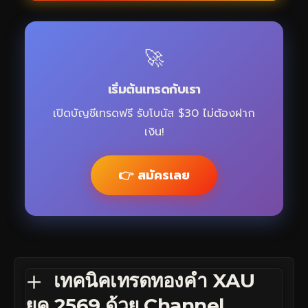
🚀
เริ่มต้นเทรดกับเรา
เปิดบัญชีเทรดฟรี รับโบนัส $30 ไม่ต้องฝาก
เงิน!
👉 สมัครเลย
เทคนิคเทรดทองคำ XAU
ยุค 2569 ด้วย Channel