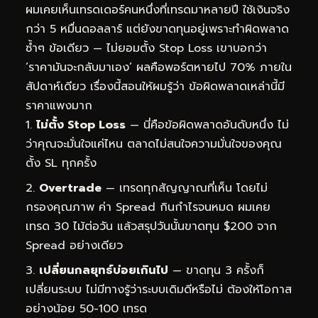
ผมเคยเห็นเทรดเดอร์คนหนึ่งที่เทรดมาหลายปี ใช้เงินจริง
กว่า 5 หมื่นดอลลาร์ แต่ยังขาดทุนอยู่เพราะทำผิดพลาด
ซ้ำๆ ข้อเดียว — ไม่ยอมตั้ง Stop Loss เขาบอกว่า
‘ราคามันจะกลับมาเอง’ ผลคือพอร์ตหายไป 70% ภายใน
สัปดาห์เดียว เรื่องนี้สอนให้ผมรู้ว่า ข้อผิดพลาดเหล่านี้มี
ราคาแพงมาก
ไม่ตั้ง Stop Loss
— นี่คือข้อผิดพลาดอันดับหนึ่ง ไม่
ว่าคุณจะมั่นใจแค่ไหน ตลาดไม่สนใจความมั่นใจของคุณ
ตั้ง SL ทุกครั้ง
Overtrade
— เทรดทุกสัญญาณที่เห็น โดยไม่
กรองคุณภาพ ค่า Spread กินกำไรจนหมด ผมเคย
เทรด 30 ไม้ต่อวัน แล้วสรุปวันนั้นขาดทุน $200 จาก
Spread อย่างเดียว
เปลี่ยนกลยุทธ์บ่อยเกินไป
— ขาดทุน 3 ครั้งก็
เปลี่ยนระบบ ไม่มีทางรู้ว่าระบบเดิมดีหรือไม่ ต้องให้โอกาส
อย่างน้อย 50-100 เทรด