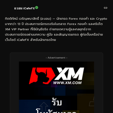
อ.บอม iCafeFX
กิตติทัศน์ เจริญพนาสิทธิ์ (อ.บอม) — นักเทรด Forex ทองคำ และ Crypto
มากกว่า 13 ปี ประสบการณ์เทรดจริงในตลาด Forex ทองคำ และคริปโต
XM VIP Partner ที่ใช้บัญชีจริง ถ่ายทอดความรู้และกลยุทธ์จาก
ประสบการณ์ตรงผ่านบทความ คู่มือ และสัญญาณเทรด ผู้ก่อตั้งเครือข่าย
เว็บไซต์ iCafeFX สำหรับนักเทรดไทย
- Advertisement -