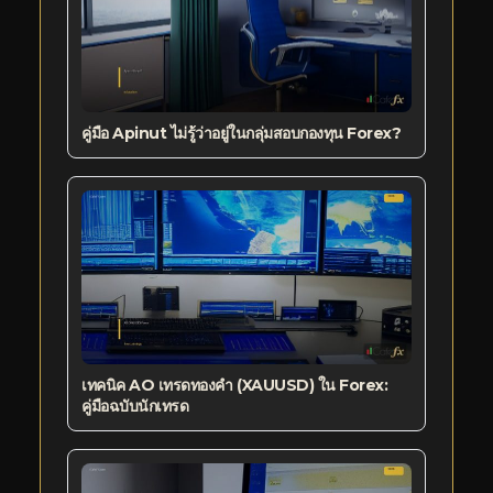
คู่มือ Apinut ไม่รู้ว่าอยู่ในกลุ่มสอบกองทุน Forex?
เทคนิค AO เทรดทองคำ (XAUUSD) ใน Forex:
คู่มือฉบับนักเทรด