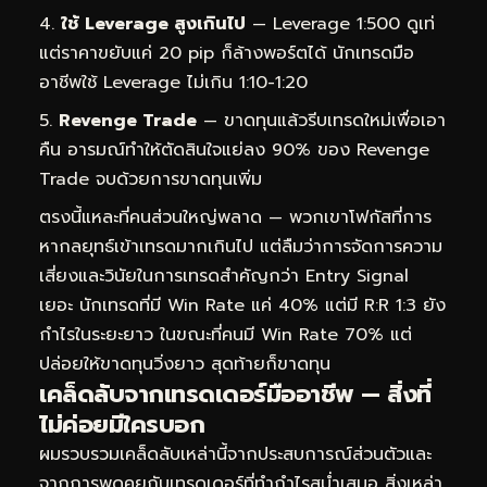
ใช้ Leverage สูงเกินไป
— Leverage 1:500 ดูเท่
แต่ราคาขยับแค่ 20 pip ก็ล้างพอร์ตได้ นักเทรดมือ
อาชีพใช้ Leverage ไม่เกิน 1:10-1:20
Revenge Trade
— ขาดทุนแล้วรีบเทรดใหม่เพื่อเอา
คืน อารมณ์ทำให้ตัดสินใจแย่ลง 90% ของ Revenge
Trade จบด้วยการขาดทุนเพิ่ม
ตรงนี้แหละที่คนส่วนใหญ่พลาด — พวกเขาโฟกัสที่การ
หากลยุทธ์เข้าเทรดมากเกินไป แต่ลืมว่าการจัดการความ
เสี่ยงและวินัยในการเทรดสำคัญกว่า Entry Signal
เยอะ นักเทรดที่มี Win Rate แค่ 40% แต่มี R:R 1:3 ยัง
กำไรในระยะยาว ในขณะที่คนมี Win Rate 70% แต่
ปล่อยให้ขาดทุนวิ่งยาว สุดท้ายก็ขาดทุน
เคล็ดลับจากเทรดเดอร์มืออาชีพ — สิ่งที่
ไม่ค่อยมีใครบอก
ผมรวบรวมเคล็ดลับเหล่านี้จากประสบการณ์ส่วนตัวและ
จากการพูดคุยกับเทรดเดอร์ที่ทำกำไรสม่ำเสมอ สิ่งเหล่า