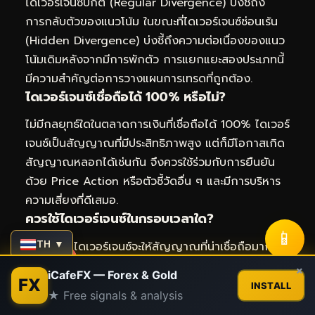
ไดเวอร์เจนซ์ปกติ (Regular Divergence) บ่งชี้ถึง
การกลับตัวของแนวโน้ม ในขณะที่ไดเวอร์เจนซ์ซ่อนเร้น
(Hidden Divergence) บ่งชี้ถึงความต่อเนื่องของแนว
โน้มเดิมหลังจากมีการพักตัว การแยกแยะสองประเภทนี้
มีความสำคัญต่อการวางแผนการเทรดที่ถูกต้อง.
ไดเวอร์เจนซ์เชื่อถือได้ 100% หรือไม่?
ไม่มีกลยุทธ์ใดในตลาดการเงินที่เชื่อถือได้ 100% ไดเวอร์
เจนซ์เป็นสัญญาณที่มีประสิทธิภาพสูง แต่ก็มีโอกาสเกิด
สัญญาณหลอกได้เช่นกัน จึงควรใช้ร่วมกับการยืนยัน
ด้วย Price Action หรือตัวชี้วัดอื่น ๆ และมีการบริหาร
ความเสี่ยงที่ดีเสมอ.
ควรใช้ไดเวอร์เจนซ์ในกรอบเวลาใด?
📱
TH ▼
โดยทั่วไป ไดเวอร์เจนซ์จะให้สัญญาณที่น่าเชื่อถือมากขึ้น
ในกรอบเวลาที่ใหญ่ขึ้น เช่น H1 (1 ชั่วโมง), H4 (4
Contact us
×
iCafeFX — Forex & Gold
FX
ชั่วโมง) หรือ D1 (รายวัน) เนื่องจากสัญญาณรบกวน
INSTALL
★ Free signals & analysis
(noise) ในกรอบเวลาที่สั้นกว่าจะน้อยกว่า ทำให้การ
Open
chaty