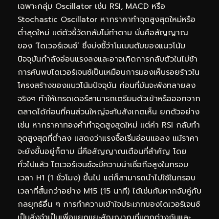
เฉพาะกลุ่ม Oscillator เช่น RSI, MACD หรือ
Stochastic Oscillator หากราคาทำจุดสูงสุดใหม่หรือ
ต่ำสุดใหม่ แต่ตัวชี้วัดกลับไม่ทำตาม นั่นคือสัญญาณ
ของ ‘ไดเวอร์เจนซ์’ ซึ่งบ่งชี้ว่าโมเมนตัมของแนวโน้ม
ปัจจุบันกำลังอ่อนแรงลงและอาจเกิดการกลับตัวในไม่ช้า
การค้นพบไดเวอร์เจนซ์เป็นเหมือนการมองเห็นรอยร้าวใน
โครงสร้างของแนวโน้มปัจจุบัน ก่อนที่มันจะพังทลายลง
จริงๆ ทำให้เทรดเดอร์สามารถเตรียมตัวเข้าหรือออกจาก
ตลาดได้ก่อนที่คนส่วนใหญ่จะทันสังเกตเห็น ยกตัวอย่าง
เช่น หากราคาทองคำทำจุดสูงสุดใหม่ แต่ค่า RSI กลับทำ
จุดสูงสุดที่ต่ำลง แสดงว่าแรงซื้อเริ่มอ่อนแอลง แม้ราคา
จะยังขึ้นอยู่ก็ตาม นี่คือสัญญาณเตือนที่สำคัญ โดย
ทั่วไปแล้ว ไดเวอร์เจนซ์จะมีความน่าเชื่อถือสูงในกรอบ
เวลา H1 (1 ชั่วโมง) ขึ้นไป แต่ก็สามารถนำไปใช้ในกรอบ
เวลาที่สั้นกว่าอย่าง M15 (15 นาที) ได้เช่นกันหากจับคู่กับ
กลยุทธ์อื่น ๆ การทำความเข้าใจประเภทของไดเวอร์เจนซ์
เป็นสิ่งจำเป็นเพื่อแยกแยะสัญญาณที่แตกต่างกันและ