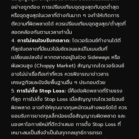
อย่างถูกต้อง การเปรียบเทียบจุดสูงสุดกับจุดต่ำสุด
หรือจุดสูงสุดในเวลาที่ต่างกันมาก ๆ จะทำให้เกิดการ
ตีความที่ผิดพลาดได้ ควรเปรียบเทียบจุดสูงสุด/ต่ำสุดที่
สอดคล้องกันตามเวลาเท่านั้น
4.
การไม่สนใจบริบทตลาด:
ไดเวอร์เจนซ์ทำงานได้ดี
ที่สุดในตลาดที่มีแนวโน้มชัดเจนและมีโมเมนตัมที่
เปลี่ยนแปลงไป หากตลาดอยู่ในช่วง Sideways หรือ
ผันผวนสูง (Choppy Market) สัญญาณไดเวอร์เจนซ์
อาจไม่น่าเชื่อถือเท่าที่ควร ควรพิจารณาข่าวสาร
เศรษฐกิจและปัจจัยพื้นฐานอื่น ๆ ประกอบด้วย
5.
การไม่ตั้ง Stop Loss:
นี่คือข้อผิดพลาดที่ร้ายแรง
ที่สุด การไม่ตั้ง Stop Loss เมื่อสัญญาณไดเวอร์เจนซ์
ผิดพลาด อาจทำให้คุณขาดทุนหนักจนล้างพอร์ตได้ ควร
ยอมรับการขาดทุนเล็กน้อยเมื่อสัญญาณผิดพลาด และ
มองหาโอกาสใหม่ที่ดีกว่าเสมอ การตั้ง Stop Loss ที่
เหมาะสมเป็นสิ่งจำเป็นในทุกกลยุทธ์การเทรด