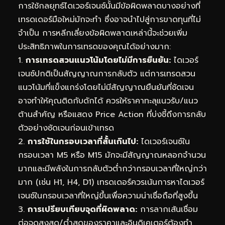
การใช้กลยุทธ์ไดเวอร์เจนซ์นั้นมีข้อผิดพลาดบางอย่างที่
เทรดเดอร์มือใหม่มักจะทำ ซึ่งอาจนำไปสู่การขาดทุนที่ไม่
จำเป็น การหลีกเลี่ยงข้อผิดพลาดเหล่านี้จะช่วยเพิ่ม
ประสิทธิภาพในการเทรดของคุณได้อย่างมาก:
1.
การเทรดสวนแนวโน้มโดยไม่มีการยืนยัน:
ไดเวอร์
เจนซ์ปกติเป็นสัญญาณการกลับตัว แต่การเทรดสวน
แนวโน้มที่แข็งแกร่งโดยไม่มีสัญญาณยืนยันที่ชัดเจน
อาจทำให้คุณติดกับดักได้ ควรให้ราคาทะลุแนวรับ/แนว
ต้านสำคัญ หรือแสดง Price Action ที่บ่งชี้ถึงการกลับ
ตัวอย่างชัดเจนก่อนเข้าเทรด
2.
การใช้ในกรอบเวลาที่สั้นเกินไป:
ไดเวอร์เจนซ์ใน
กรอบเวลา M5 หรือ M15 มักจะมีสัญญาณหลอกจำนวน
มากและมีพลังในการกลับตัวต่ำกว่ากรอบเวลาที่ใหญ่กว่า
มาก (เช่น H1, H4, D1) เทรดเดอร์ควรเน้นการหาไดเวอร์
เจนซ์ในกรอบเวลาที่ใหญ่ขึ้นเพื่อความน่าเชื่อถือที่สูงขึ้น
3.
การเปรียบเทียบจุดที่ผิดพลาด:
การลากเส้นเชื่อม
ต่อจุดสูงสุด/ต่ำสุดของราคาและอินดิเคเตอร์ต้องทำ