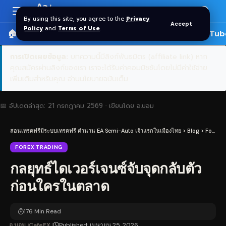
Aa
Font
By using this site, you agree to the
Privacy
Accept
Resizer
Policy
and
Terms of Use
.
🏠 หน้าแรก
ราคาทอง SPDR
📰 บทความ
🎬 YouTub
การเปิดเผยข้อมูล:
บทความนี้มีลิงก์พันธมิตร (affiliate link) หาก
คุณสมัครผ่านลิงก์ของเรา เราจะได้รับค่าคอมมิชชันโดยไม่มีค่าใช้จ่าย
เพิ่มเติมสำหรับคุณ
อ่านนโยบายฉบับเต็ม
📅 อัปเดตล่าสุด:
21 กรกฎาคม 2569
· เขียนโดย
อ.บอม
สอนเทรดฟรีมีระบบเทรดฟรี ตำนาน EA Semi-Auto เจ้าแรกในเมืองไทย
>
Blog
>
Forex Trading
FOREX TRADING
กลยุทธ์ไดเวอร์เจนซ์จับจุดกลับตัว
ก่อนใครในตลาด
176 Min Read
อ.บอม iCafeFX
Published: เมษายน 25, 2026