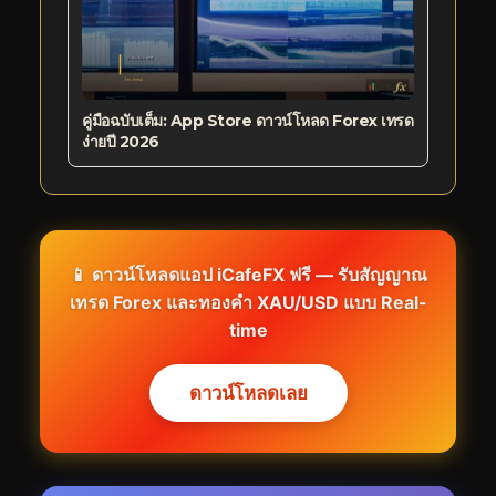
คู่มือฉบับเต็ม: App Store ดาวน์โหลด Forex เทรด
ง่ายปี 2026
📱 ดาวน์โหลดแอป iCafeFX ฟรี — รับสัญญาณ
เทรด Forex และทองคำ XAU/USD แบบ Real-
time
ดาวน์โหลดเลย