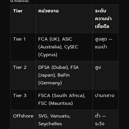
น่าเชื่อถือ:
Tier
หน่วยงาน
ระดับ
ความน่า
เชื่อถือ
Tier 1
FCA (UK), ASIC
สูงสุด —
(Australia), CySEC
แนะนำ
(Cyprus)
Tier 2
DFSA (Dubai), FSA
สูง
(Japan), BaFin
(Germany)
Tier 3
FSCA (South Africa),
ปานกลาง
FSC (Mauritius)
Offshore
SVG, Vanuatu,
ต่ำ —
Seychelles
ระวัง