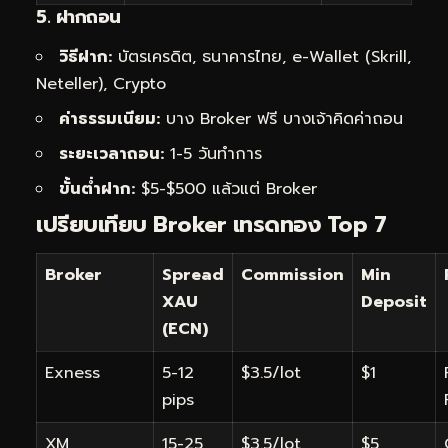
5. ฝากถอน
วิธีฝาก:
บัตรเครดิต, ธนาคารไทย, e-Wallet (Skrill,
Neteller), Crypto
ค่าธรรมเนียม:
บาง Broker ฟรี บางเจ้าคิดค่าถอน
ระยะเวลาถอน:
1-5 วันทำการ
ขั้นต่ำฝาก:
$5-$500 แล้วแต่ Broker
เปรียบเทียบ Broker เทรดทอง Top 7
Broker
Spread
Commission
Min
XAU
Deposit
(ECN)
Exness
5-12
$3.5/lot
$1
pips
XM
15-25
$3.5/lot
$5