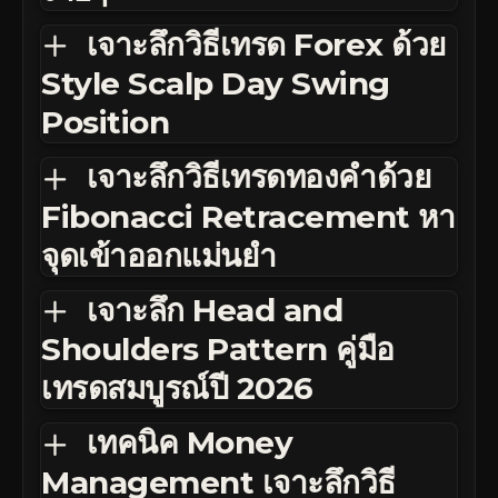
เจาะลึกวิธีเทรด Forex ด้วย
Style Scalp Day Swing
Position
เจาะลึกวิธีเทรดทองคำด้วย
Fibonacci Retracement หา
จุดเข้าออกแม่นยำ
เจาะลึก Head and
Shoulders Pattern คู่มือ
เทรดสมบูรณ์ปี 2026
เทคนิค Money
Management เจาะลึกวิธี