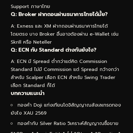
Support ภาษาไทย
Q: Broker ฝากถอนผ่านธนาคารไทยได้มั้ย?
A: Exness และ XM ฝากถอนผ่านธนาคารไทยได้
โดยตรง บาง Broker อื่นอาจต้องผ่าน e-Wallet เช่น
Skrill หรือ Neteller
Q: ECN กับ Standard ต่างกันยังไง?
A: ECN มี Spread ต่ำกว่าแต่คิด Commission
Standard ไม่มี Commission แต่ Spread กว้างกว่า
สำหรับ Scalper เลือก ECN สำหรับ Swing Trader
เลือก Standard ก็ได้
บทความแนะนำ
ทองคำ Doji แท่งเทียนโดจิสัญญาณลังเลเทรดทอง
ยังไง XAU 2569
ทองคำกับ Silver Ratio วิเคราะห์สัญญาณซื้อขาย