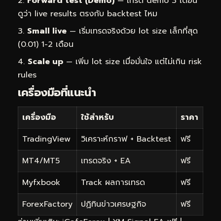
Forward test (Demo)
— เทรด demo 3 เดือน
ดูว่า live results ตรงกับ backtest ไหม
Small live
— เริ่มเทรดจริงด้วย lot size เล็กที่สุด
(0.01) 1-2 เดือน
Scale up
— เพิ่ม lot size เมื่อมั่นใจ แต่ไม่เกิน risk
rules
เครื่องมือที่แนะนำ
เครื่องมือ
ใช้สำหรับ
ราคา
TradingView
วิเคราะห์กราฟ + Backtest
ฟรี
MT4/MT5
เทรดจริง + EA
ฟรี
Myfxbook
Track ผลการเทรด
ฟรี
ForexFactory
ปฏิทินข่าวเศรษฐกิจ
ฟรี