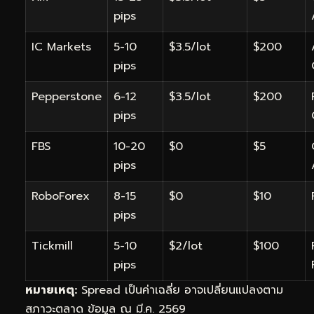
pips
IC Markets
5-10
$3.5/lot
$200
pips
Pepperstone
6-12
$3.5/lot
$200
pips
FBS
10-20
$0
$5
pips
RoboForex
8-15
$0
$10
pips
Tickmill
5-10
$2/lot
$100
pips
หมายเหตุ:
Spread เป็นค่าเฉลี่ย อาจเปลี่ยนแปลงตาม
สภาวะตลาด ข้อมูล ณ มี.ค. 2569