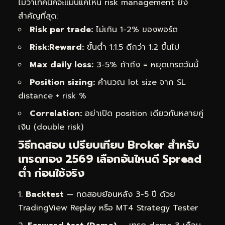
ไม่ว่าเทคนิคจะแม่นแค่ไหน risk management ยัง
สำคัญที่สุด:
Risk per trade:
ไม่เกิน 1-2% ของพอร์ต
Risk:Reward:
ขั้นต่ำ 1:1.5 ดีกว่า 1:2 ขึ้นไป
Max daily loss:
3-5% ถ้าถึง = หยุดเทรดวันนี้
Position sizing:
คำนวณ lot size จาก SL
distance + risk %
Correlation:
อย่าเปิด position เดียวกันหลายคู่
เงิน (double risk)
วิธีทดสอบ เปรียบเทียบ Broker สำหรับ
เทรดทอง 2569 เลือกอันไหนดี Spread
ต่ำ ก่อนใช้จริง
Backtest
— ทดสอบย้อนหลัง 3-5 ปี ด้วย
TradingView Replay หรือ MT4 Strategy Tester