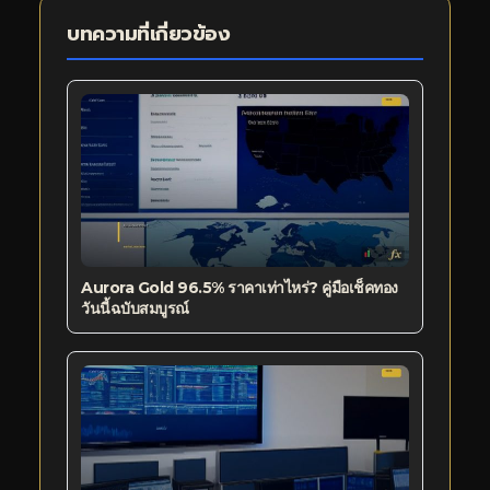
บทความที่เกี่ยวข้อง
Aurora Gold 96.5% ราคาเท่าไหร่? คู่มือเช็คทอง
วันนี้ฉบับสมบูรณ์