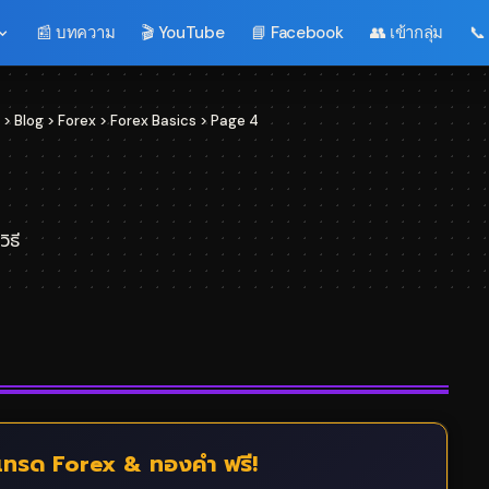
📰 บทความ
🎬 YouTube
📘 Facebook
👥 เข้ากลุ่ม
📞
>
Blog
>
Forex
>
Forex Basics
>
Page 4
ิธี
ทรด Forex & ทองคำ ฟรี!