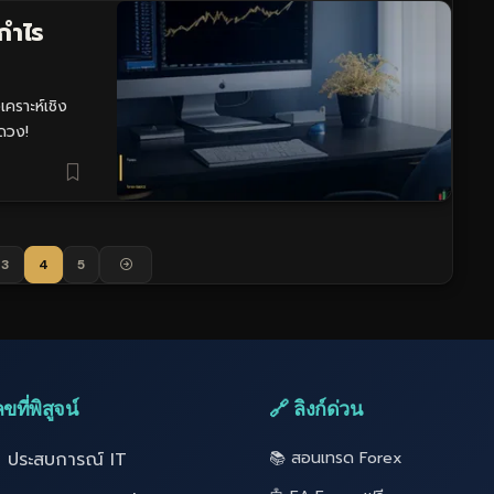
ำกำไร
เคราะห์เชิง
ดวง!
3
4
5
ขที่พิสูจน์
🔗 ลิงก์ด่วน
ี ประสบการณ์ IT
📚 สอนเทรด Forex