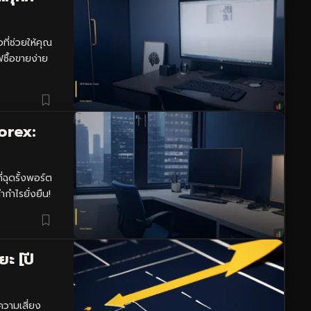
ี่ช่วยให้คุณ
ซื้อขายง่าย
orex:
ฉุดรั้งพอร์ต
กำไรยั่งยืน!
ะ [ปี
ความเสี่ยง