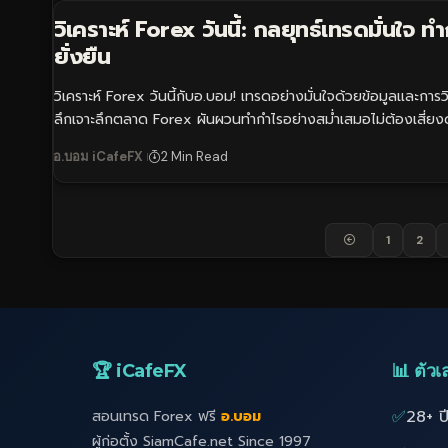
วิเคราะห์ Forex วันนี้: กลยุทธ์เทรดมั่นใจ ท
ยั่งยืน
วิเคราะห์ Forex วันนี้กับอ.บอม! เทรดอย่างมั่นใจด้วยข้อมูลและการวิ
ลึกเจาะลึกตลาด Forex ผันผวนทำกำไรอย่างสม่ำเสมอไม่ต้องเสี่ยง
อ.บอม iCafeFX
2 Min Read
1
2
🏆 iCafeFX
📊 ตัวเล
✅
28+ ป
สอนเทรด Forex ฟรี
อ.บอม
ผู้ก่อตั้ง SiamCafe.net Since 1997