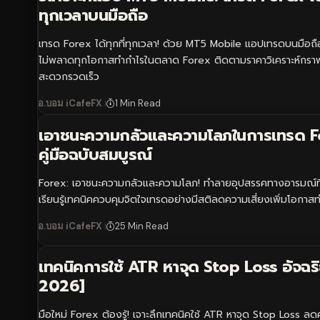
ทุกเวลาบนมือถือ
เทรด Forex ได้ทุกที่ทุกเวลา! ด้วย MT5 Mobile แอปเทรดบนมือถือท
ไม่พลาดทุกโอกาสทำกำไรในตลาด Forex ติดตามราคาวิเคราะห์กราฟ
สะดวกรวดเร็ว
อ.บอม iCafeFX
1 Min Read
เอาชนะความกลัวและความโลภในการเทรด F
คู่มือฉบับสมบูรณ์
Forex: เอาชนะความกลัวและความโลภ! ทำลายอุปสรรคทางอารมณ์ที่
เรียนรู้เทคนิคควบคุมจิตใจเทรดอย่างมีสติลดความเสี่ยงเพิ่มโอกาสทำ
อ.บอม iCafeFX
25 Min Read
เทคนิคการใช้ ATR หาจุด Stop Loss อัจฉริย
2026]
มือใหม่ Forex ต้องรู้! เจาะลึกเทคนิคใช้ ATR หาจุด Stop Loss ลด