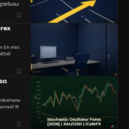
ธีที่ใช่กัน!
orex
ึก EA เทรด
ีวิวปี
ทรด
ดลับอ่านเกม
ะสบการณ์ 15