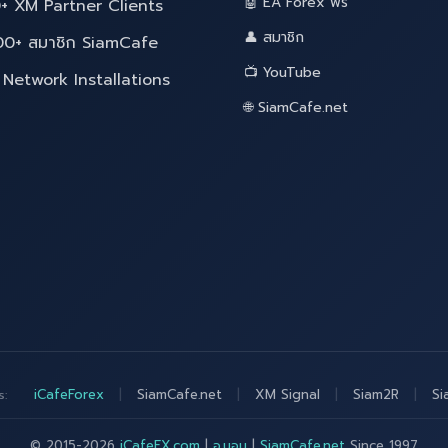
🤖 EA Forex ฟรี
+ XM Partner Clients
👤 สมาชิก
00+ สมาชิก SiamCafe
📺 YouTube
Network Installations
🌐 SiamCafe.net
iCafeForex
|
SiamCafe.net
|
XM Signal
|
Siam2R
|
Si
s:
© 2015-2026
iCafeFX.com
|
อ.บอม
|
SiamCafe.net
Since 1997