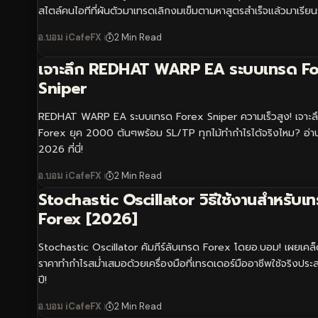
สไตล์คนไอทีที่ผันตัวมาเทรดเลิกงมเข็มตามหาสูตรสำเร็จแล้วมาเรียนรู้วิ
อ.บอม iCafeFX
2 Min Read
เจาะลึก REDHAT WARP EA ระบบเทรด F
Sniper
REDHAT WARP EA ระบบเทรด Forex Sniper ความเร็วสูง! เจาะล
Forex ยุค 2000 ต้นๆพร้อม SL/TP ทุกไม้ทำกำไรได้จริงไหม? อ่านร
2026 ที่นี่!
อ.บอม iCafeFX
2 Min Read
Stochastic Oscillator วิธีใช้งานสำหรับเ
Forex [2026]
Stochastic Oscillator คัมภีร์ลับเทรด Forex โดยอ.บอม! เผยเคล็
ราคาทำกำไรสม่ำเสมอด้วยเครื่องมือที่เทรดเดอร์มืออาชีพใช้จริงปร
ปี!
อ.บอม iCafeFX
2 Min Read