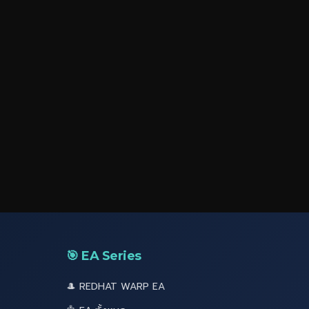
🎯 EA Series
🎩 REDHAT WARP EA