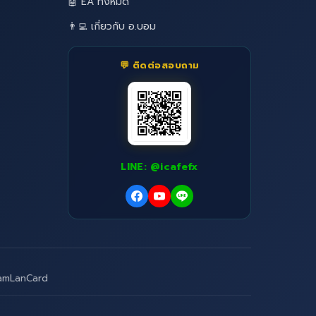
🤖 EA ทั้งหมด
👨‍💻 เกี่ยวกับ อ.บอม
💬 ติดต่อสอบถาม
LINE: @icafefx
amLanCard