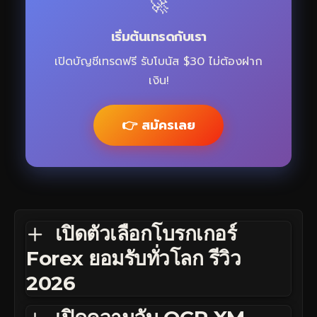
🚀
เริ่มต้นเทรดกับเรา
เปิดบัญชีเทรดฟรี รับโบนัส $30 ไม่ต้องฝาก
เงิน!
👉 สมัครเลย
เปิดตัวเลือกโบรกเกอร์
Forex ยอมรับทั่วโลก รีวิว
2026