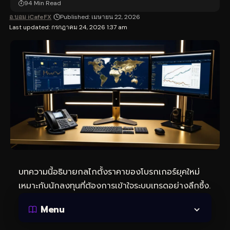
94 Min Read
อ.บอม iCafeFX
Published: เมษายน 22, 2026
Last updated: กรกฎาคม 24, 2026 1:37 am
บทความนี้อธิบายกลไกตั้งราคาของโบรกเกอร์ยุคใหม่
เหมาะกับนักลงทุนที่ต้องการเข้าใจระบบเทรดอย่างลึกซึ้ง.
Menu