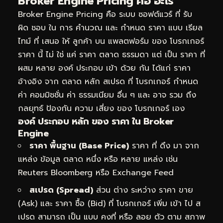
Broker Engine Pricing คือ อะไร
Broker Engine Pricing คือ ระบบ ซอฟต์แวร์ ที่ รับ
ผิด ชอบ ใน การ คำนวณ และ กำหนด ราคา แบบ เรียล
ไทม์ ที่ เสนอ ให้ ลูกค้า บน แพลตฟอร์ม ของ โบรกเกอร์
ราคา นี้ ไม่ ใช่ แค่ ราคา ตลาด ธรรมดา แต่ เป็น ราคา ที่
ผสม หลาย องค์ ประกอบ เข้า ด้วย กัน ได้แก่ ราคา
อ้างอิง จาก ตลาด หลัก สเปรด ที่ โบรกเกอร์ กำหนด
ค่า คอมมิชชั่น ค่า ธรรมเนียม อื่น ๆ และ อาจ รวม ถึง
กลยุทธ์ ป้องกัน ความ เสี่ยง ของ โบรกเกอร์ เอง
องค์ ประกอบ หลัก ของ ราคา ใน Broker
Engine
ราคา พื้นฐาน (Base Price)
ราคา ที่ ดึง มา จาก
แหล่ง ข้อมูล ตลาด หนึ่ง หรือ หลาย แหล่ง เช่น
Reuters Bloomberg หรือ Exchange Feed
สเปรด (Spread)
ส่วน ต่าง ระหว่าง ราคา ขาย
(Ask) และ ราคา ซื้อ (Bid) ที่ โบรกเกอร์ เพิ่ม เข้า ไป ส
เปรด สามารถ เป็น แบบ คงที่ หรือ ลอย ตัว ตาม สภาพ