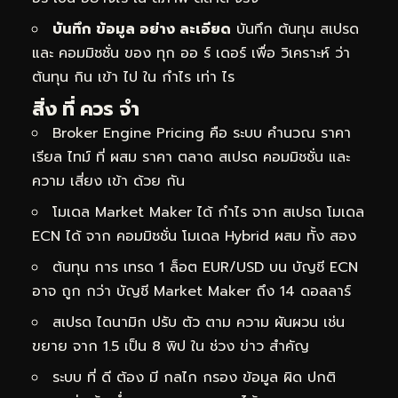
บันทึก ข้อมูล อย่าง ละเอียด
บันทึก ต้นทุน สเปรด
และ คอมมิชชั่น ของ ทุก ออ ร์ เดอร์ เพื่อ วิเคราะห์ ว่า
ต้นทุน กิน เข้า ไป ใน กำไร เท่า ไร
สิ่ง ที่ ควร จำ
Broker Engine Pricing คือ ระบบ คำนวณ ราคา
เรียล ไทม์ ที่ ผสม ราคา ตลาด สเปรด คอมมิชชั่น และ
ความ เสี่ยง เข้า ด้วย กัน
โมเดล Market Maker ได้ กำไร จาก สเปรด โมเดล
ECN ได้ จาก คอมมิชชั่น โมเดล Hybrid ผสม ทั้ง สอง
ต้นทุน การ เทรด 1 ล็อต EUR/USD บน บัญชี ECN
อาจ ถูก กว่า บัญชี Market Maker ถึง 14 ดอลลาร์
สเปรด ไดนามิก ปรับ ตัว ตาม ความ ผันผวน เช่น
ขยาย จาก 1.5 เป็น 8 พิป ใน ช่วง ข่าว สำคัญ
ระบบ ที่ ดี ต้อง มี กลไก กรอง ข้อมูล ผิด ปกติ