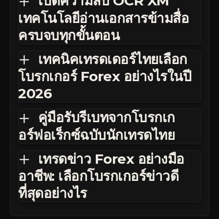
เปิดความลับ OCR XM
เทคโนโลยีอ่านเอกสารข้ามสื่อ
ครบจบทุกขั้นตอน
เทคนิคเทรดเดอร์ไทยเลือก
โบรกเกอร์ Forex อย่างไรในปี
2026
คู่มือรับรีเบทจากโบรกเก
อร์ฟอเร็กซ์ฉบับนักเทรดไทย
เทรดข่าว Forex อย่างมือ
อาชีพ: เลือกโบรกเกอร์ข่าวดี
ที่สุดอย่างไร