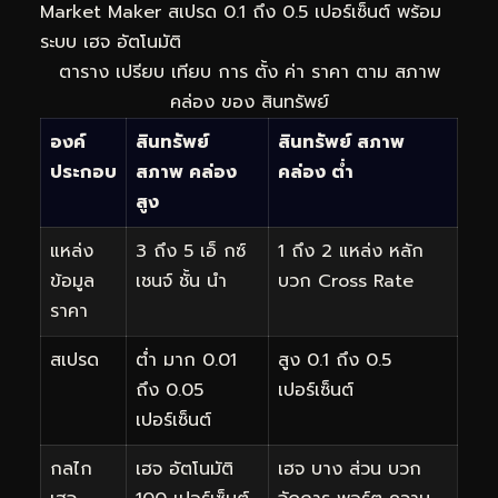
Market Maker สเปรด 0.1 ถึง 0.5 เปอร์เซ็นต์ พร้อม
ระบบ เฮจ อัตโนมัติ
ตาราง เปรียบ เทียบ การ ตั้ง ค่า ราคา ตาม สภาพ
คล่อง ของ สินทรัพย์
องค์
สินทรัพย์
สินทรัพย์ สภาพ
ประกอบ
สภาพ คล่อง
คล่อง ต่ำ
สูง
แหล่ง
3 ถึง 5 เอ็ กซ์
1 ถึง 2 แหล่ง หลัก
ข้อมูล
เชนจ์ ชั้น นำ
บวก Cross Rate
ราคา
สเปรด
ต่ำ มาก 0.01
สูง 0.1 ถึง 0.5
ถึง 0.05
เปอร์เซ็นต์
เปอร์เซ็นต์
กลไก
เฮจ อัตโนมัติ
เฮจ บาง ส่วน บวก