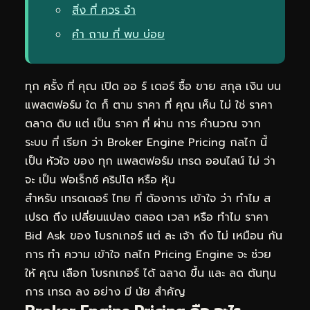
สิ่ง ที่ ควร จำ
คำ ถาม ที่ พบ บ่อย
ทุก ครั้ง ที่ คุณ เปิด ออ ร์ เดอร์ ซื้อ ขาย สกุล เงิน บน
แพลตฟอร์ม ใด ก็ ตาม ราคา ที่ คุณ เห็น ไม่ ใช่ ราคา
ตลาด ดิบ แต่ เป็น ราคา ที่ ผ่าน การ คำนวณ จาก
ระบบ ที่ เรียก ว่า Broker Engine Pricing กลไก นี้
เป็น หัวใจ ของ ทุก แพลตฟอร์ม เทรด ออนไลน์ ไม่ ว่า
จะ เป็น ฟอเร็กซ์ คริปโต หรือ หุ้น
สำหรับ เทรดเดอร์ ไทย ที่ ต้องการ เข้าใจ ว่า ทำไม ส
เปรด ถึง เปลี่ยนแปลง ตลอด เวลา หรือ ทำไม ราคา
Bid Ask ของ โบรกเกอร์ แต่ ละ เจ้า ถึง ไม่ เหมือน กัน
การ ทำ ความ เข้าใจ กลไก Pricing Engine จะ ช่วย
ให้ คุณ เลือก โบรกเกอร์ ได้ ฉลาด ขึ้น และ ลด ต้นทุน
การ เทรด ลง อย่าง มี นัย สำคัญ