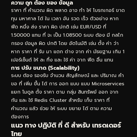
ความ ถูก ต้อง ของ ข้อมูล
ราคา ที่ คำนวณ ผิด พลาด อาจ ทำ ให้ โบรกเกอร์ ขาด
ทุน มหาศาล ได้ ใน เวลา อัน รวด เร็ว ตัวอย่าง หาก
ฟีด หนึ่ง ส่ง ราคา ผิด ปกติ เช่น EUR/USD ที่
1.50000 แทน ที่ จะ เป็น 1.08500 ระบบ ต้อง มี กลไก
กรอง ข้อมูล ผิด ปกติ โดย อัตโนมัติ เช่น ตั้ง ค่า ว่า
หาก ราคา ที่ รับ มา แตก ต่าง จาก ค่า มัธยฐาน เกิน 1
เปอร์เซ็นต์ ให้ ละ ทิ้ง และ ใช้ ค่า จาก ฟีด อื่น แทน
การ ปรับ ขนาด (Scalability)
ระบบ ต้อง รองรับ จำนวน สัญลักษณ์ และ ปริมาณ คำ
ขอ ที่ เพิ่ม ขึ้น ได้ การ ออก แบบ แบบ Microservices
แยก โมดูล ตั้ง ราคา ตาม กลุ่ม สินทรัพย์ ออก จาก
กัน และ ใช้ Redis Cluster สำหรับ เก็บ ราคา ที่
คำนวณ แล้ว ช่วย ให้ ระบบ ขยาย ได้ ตาม ความ
ต้องการ
แนว ทาง ปฏิบัติ ที่ ดี สำหรับ เทรดเดอร์
ไทย