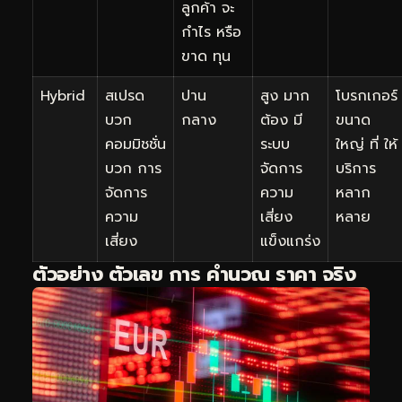
ลูกค้า จะ
กำไร หรือ
ขาด ทุน
Hybrid
สเปรด
ปาน
สูง มาก
โบรกเกอร์
บวก
กลาง
ต้อง มี
ขนาด
คอมมิชชั่น
ระบบ
ใหญ่ ที่ ให้
บวก การ
จัดการ
บริการ
จัดการ
ความ
หลาก
ความ
เสี่ยง
หลาย
เสี่ยง
แข็งแกร่ง
ตัวอย่าง ตัวเลข การ คำนวณ ราคา จริง