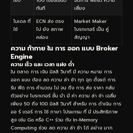
เฮจ
100 เปอร์เซ็นต์
จัดการ พอร์ต ความ
ทันที
เสี่ยง
โมเดล ที่
ECN ส่ง ตรง
Market Maker
ใช้
ไป ยัง สภาพ
โบรกเกอร์ เป็น คู่
คล่อง
สัญญา
ความ ท้าทาย ใน การ ออก แบบ Broker
Engine
ความ เร็ว และ เวลา แฝง ต่ำ
ใน ตลาด การ เงิน มิลลิ วินาที มี ความ หมาย การ
ออก แบบ ต้อง ลด ความ ล่า ช้า ทุก จุด ตั้งแต่ การ
รับ ฟีด การ คำนวณ ไป จน ถึง การ ส่ง ราคา กลับ
ตัวอย่าง โบรกเกอร์ ชั้น นำ มี ค่า ความ ล่า ช้า เฉลี่ย
เพียง 50 ถึง 100 มิลลิ วินาที สำหรับ การ ดำเนิน การ
ออ ร์ เดอร์ การ ใช้ ภาษา โปรแกรม ที่ มี ประสิทธิภาพ
สูง เช่น Go หรือ C++ ร่วม กับ In-Memory
Computing ช่วย ลด ความ ล่า ช้า ได้ อย่าง มาก