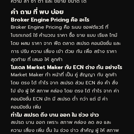
ความ ล่า ช้า ต่ำ และ ขยาย ขนาด ได้
คำ ถาม ที่ พบ บ่อย
Broker Engine Pricing คือ อะไร
Broker Engine Pricing คือ ระบบ ซอฟต์แวร์ ที่
โบรกเกอร์ ใช้ คำนวณ ราคา ซื้อ ขาย แบบ เรียล ไทม์
โดย ผสม ราคา จาก ฟีด ตลาด สเปรด คอมมิชชั่น และ
การ ปรับ ความ เสี่ยง เข้า ด้วย กัน เพื่อ สร้าง ราคา
สุดท้าย ที่ เสนอ ให้ ลูกค้า
โมเดล Market Maker กับ ECN ต่าง กัน อย่างไร
Market Maker ทำ หน้าที่ เป็น คู่ สัญญา กับ ลูกค้า
โดย ตรง ได้ กำไร จาก สเปรด ส่วน ECN ส่ง คำ สั่ง
ไป ยัง ผู้ ให้ สภาพ คล่อง โดย ตรง ได้ กำไร จาก ค่า
คอมมิชชั่น ECN มัก มี สเปรด ต่ำ กว่า แต่ มี ค่า
คอมมิชชั่น เพิ่ม
ทำไม สเปรด ถึง บาน ออก ใน ช่วง ข่าว
สเปรด บาน ออก เพราะ สภาพ คล่อง ลด ลง และ
ความ เสี่ยง เพิ่ม ขึ้น ใน ช่วง ข่าว สำคัญ ผู้ ให้ สภาพ