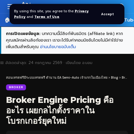
Aa
Font
By using this site, you agree to the
Privacy
Accept
Resizer
Policy
and
Terms of Use
.
🏠 หน้าแรก
ราคาทอง SPDR
📰 บทความ
🎬 YouTub
การเปิดเผยข้อมูล:
บทความนี้มีลิงก์พันธมิตร (affiliate link) หาก
คุณสมัครผ่านลิงก์ของเรา เราจะได้รับค่าคอมมิชชันโดยไม่มีค่าใช้จ่าย
เพิ่มเติมสำหรับคุณ
อ่านนโยบายฉบับเต็ม
📅 อัปเดตล่าสุด:
24 กรกฎาคม 2569
· เขียนโดย
อ.บอม
สอนเทรดฟรีมีระบบเทรดฟรี ตำนาน EA Semi-Auto เจ้าแรกในเมืองไทย
>
Blog
>
Broker
BROKER
Broker Engine Pricing คือ
อะไร เผยกลไกตั้งราคาใน
โบรกเกอร์ยุคใหม่