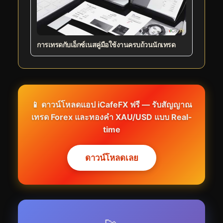
การเทรดกับเอ็กซ์เนสคู่มือใช้งานครบถ้วนนักเทรด
📱 ดาวน์โหลดแอป
iCafeFX
ฟรี — รับสัญญาณ
เทรด Forex และทองคำ XAU/USD แบบ Real-
time
ดาวน์โหลดเลย