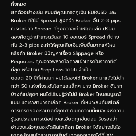
ทั้งหมด
ยกตัวอย่างเช่น สมมติคุณเทรดคู่เงิน EURUSD และ
Broker ที่ใช้มี Spread สูงกว่า Broker อื่น 2-3 pips
ในระยะยาว Spread ที่สูงกว่าจะทำให้คุณเสียเปรียบ
ลองคิดดูว่าถ้าเทรดวันละ 10 ออเดอร์ Spread ที่ต่าง
กัน 2-3 pips จะทำให้คุณเสียเงินเพิ่มขึ้นมากแค่ไหน
หรือถ้า Broker มีปัญหาเรื่อง Slippage หรือ
Requotes คุณอาจพลาดโอกาสเข้าเทรดในราคาที่ดี
ที่สุด หรือโดน Stop Loss โดยไม่จำเป็น
ตลอด 20 ปีที่ผ่านมา ผมได้ลองใช้ Broker มาแล้วไม่ต่ำ
กว่า 50 แห่งทั้งระดับโลกและเล็กๆ บาง Broker ดีมาก
บ้างก็แย่สุดๆ ผมได้เรียนรู้ว่าไม่มี Broker ไหนสมบูรณ์
แบบ แต่เราสามารถเลือก Broker ที่เหมาะสมกับสไตล์
การเทรดของเรามากที่สุดได้ ในบทความนี้ผมจะแชร์ความ
รู้และประสบการณ์อย่างละเอียดทุกขั้นตอน รับรองว่า
อ่านจบแล้วคุณจะตัดสินใจเลือก Broker ได้อย่างมั่นใจ
หากพร้อมแล้วสามารถเริ่มต้นทดลองเทรดได้ที่
XM