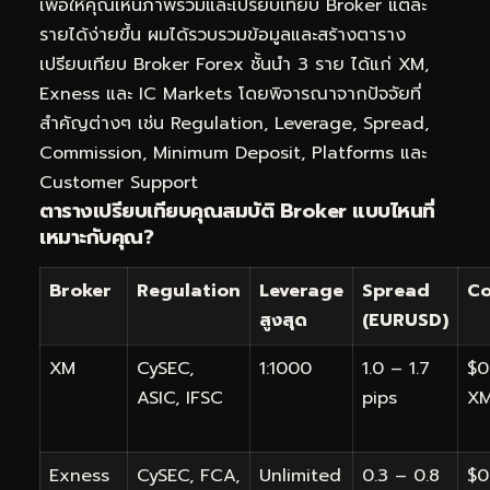
เพื่อให้คุณเห็นภาพรวมและเปรียบเทียบ Broker แต่ละ
รายได้ง่ายขึ้น ผมได้รวบรวมข้อมูลและสร้างตาราง
เปรียบเทียบ Broker Forex ชั้นนำ 3 ราย ได้แก่ XM,
Exness และ IC Markets โดยพิจารณาจากปัจจัยที่
สำคัญต่างๆ เช่น Regulation, Leverage, Spread,
Commission, Minimum Deposit, Platforms และ
Customer Support
ตารางเปรียบเทียบคุณสมบัติ Broker แบบไหนที่
เหมาะกับคุณ?
Broker
Regulation
Leverage
Spread
Co
สูงสุด
(EURUSD)
XM
CySEC,
1:1000
1.0 – 1.7
$0
ASIC, IFSC
pips
XM
Exness
CySEC, FCA,
Unlimited
0.3 – 0.8
$0