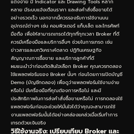
แต่งง่าย มี Indicator และ Drawing Tools หลาก
หลาย มีระบบแจ้งเตือนราคา และส่งคำสั่งซื้อขายได้
อย่างรวดเร็ว นอกจากนี้ควรรองรับการใช้งานบน
อุปกรณ์ต่างๆ เช่น คอมพิวเตอร์ แท็บเล็ต และโทรศัพท์
มือถือ เพื่อให้สามารถเทรดได้ทุกที่ทุกเวลา Broker ที่ดี
ควรมีเครื่องมือและบริการอื่นๆ ช่วยในการเทรด เช่น
ข่าวสารและบทวิเคราะห์ตลาด ปฏิทินเศรษฐกิจ
สัญญาณการซื้อขาย และบริการลูกค้าที่ดี
ผมแนะนำว่าก่อนตัดสินใจเลือก Broker คุณควรทดลอง
ใช้แพลตฟอร์มของ Broker นั้นๆ ก่อนโดยการเปิดบัญชี
Demo (บัญชีทดลอง) เพื่อดูว่าแพลตฟอร์มใช้งานง่าย
หรือไม่ มีเครื่องมือที่คุณต้องการหรือไม่ และมี
ประสิทธิภาพในการส่งคำสั่งซื้อขายหรือไม่ การทดลองใช้
แพลตฟอร์มก่อนจะช่วยให้มั่นใจได้ว่าคุณจะสามารถใช้
งานแพลตฟอร์มนั้นได้อย่างคล่องแคล่วเมื่อเริ่มทำการ
เทรดด้วยเงินจริง
วิธีใช้งานจริง: เปรียบเทียบ Broker และ