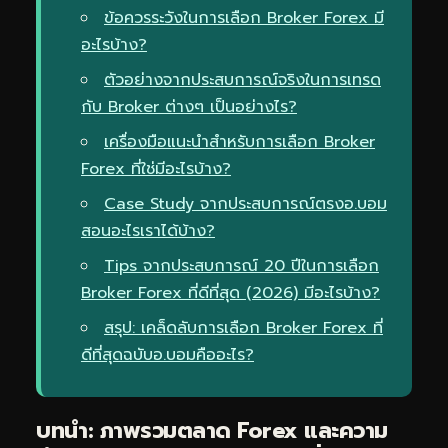
ข้อควรระวังในการเลือก Broker Forex มี
อะไรบ้าง?
ตัวอย่างจากประสบการณ์จริงในการเทรด
กับ Broker ต่างๆ เป็นอย่างไร?
เครื่องมือแนะนำสำหรับการเลือก Broker
Forex ที่ใช่มีอะไรบ้าง?
Case Study จากประสบการณ์ตรงอ.บอม
สอนอะไรเราได้บ้าง?
Tips จากประสบการณ์ 20 ปีในการเลือก
Broker Forex ที่ดีที่สุด (2026) มีอะไรบ้าง?
สรุป: เคล็ดลับการเลือก Broker Forex ที่
ดีที่สุดฉบับอ.บอมคืออะไร?
บทนำ: ภาพรวมตลาด Forex และความ