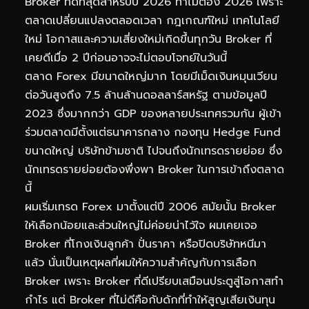
Broker ที่ดีที่สุดสำหรับปี 2026 ทำไมต้อง 2026 เพราะ
ตลาดเปลี่ยนแปลงตลอดเวลา กฎเกณฑ์ใหม่ เทคโนโลยี
ใหม่ โอกาสและความเสี่ยงใหม่เกิดขึ้นทุกวัน Broker ที่
เคยดีเมื่อ 2 ปีก่อนอาจจะไม่ตอบโจทย์ในวันนี้
ตลาด Forex มีขนาดใหญ่มาก โดยมีเม็ดเงินหมุนเวียน
ต่อวันสูงถึง 7.5 ล้านล้านดอลลาร์สหรัฐ ตามข้อมูลปี
2023 ซึ่งมากกว่า GDP ของหลายประเทศรวมกัน ผู้เข้า
ร่วมตลาดมีตั้งแต่ธนาคารกลาง กองทุน Hedge Fund
ขนาดใหญ่ บริษัทข้ามชาติ ไปจนถึงนักเทรดรายย่อย ซึ่ง
นักเทรดรายย่อยต้องพึ่งพา Broker ในการเข้าถึงตลาด
นี้
ผมเริ่มเทรด Forex มาตั้งแต่ปี 2006 สมัยนั้น Broker
ให้เลือกน้อยและส่วนใหญ่ไม่ค่อยน่าไว้ใจ ผมเคยเจอ
Broker ที่โกงเงินลูกค้า ปั่นราคา หรือปิดบริษัทหนีมา
แล้ว นั่นเป็นเหตุผลที่ผมให้ความสำคัญกับการเลือก
Broker เพราะ Broker ที่ดีเปรียบเสมือนประตูสู่โอกาสทำ
กำไร แต่ Broker ที่ไม่ดีคือกับดักที่ทำให้สูญเสียเงินทุน