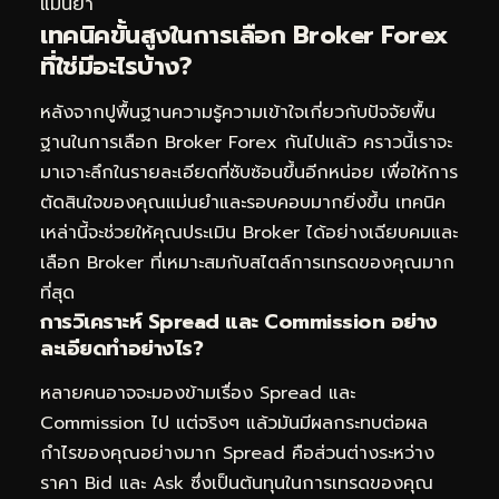
แม่นยำ
เทคนิคขั้นสูงในการเลือก Broker Forex
ที่ใช่มีอะไรบ้าง?
หลังจากปูพื้นฐานความรู้ความเข้าใจเกี่ยวกับปัจจัยพื้น
ฐานในการเลือก Broker Forex กันไปแล้ว คราวนี้เราจะ
มาเจาะลึกในรายละเอียดที่ซับซ้อนขึ้นอีกหน่อย เพื่อให้การ
ตัดสินใจของคุณแม่นยำและรอบคอบมากยิ่งขึ้น เทคนิค
เหล่านี้จะช่วยให้คุณประเมิน Broker ได้อย่างเฉียบคมและ
เลือก Broker ที่เหมาะสมกับสไตล์การเทรดของคุณมาก
ที่สุด
การวิเคราะห์ Spread และ Commission อย่าง
ละเอียดทำอย่างไร?
หลายคนอาจจะมองข้ามเรื่อง Spread และ
Commission ไป แต่จริงๆ แล้วมันมีผลกระทบต่อผล
กำไรของคุณอย่างมาก Spread คือส่วนต่างระหว่าง
ราคา Bid และ Ask ซึ่งเป็นต้นทุนในการเทรดของคุณ