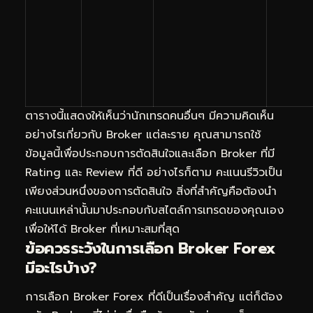
ตารางนี้แสดงให้เห็นว่านักเทรดคนอื่นๆ มีความคิดเห็น
อย่างไรเกี่ยวกับ Broker แต่ละราย คุณสามารถใช้
ข้อมูลนี้เพื่อประกอบการตัดสินใจและเลือก Broker ที่มี
Rating และ Review ที่ดี อย่างไรก็ตาม คะแนนรีวิวเป็น
เพียงส่วนหนึ่งของการตัดสินใจ สิ่งที่สำคัญคือต้องนำ
คะแนนเหล่านั้นมาประกอบกับสไตล์การเทรดของคุณเอง
เพื่อให้ได้ Broker ที่เหมาะสมที่สุด
ข้อควรระวังในการเลือก Broker Forex
มีอะไรบ้าง?
การเลือก Broker Forex ที่ดีเป็นเรื่องสำคัญ แต่ก็ต้อง