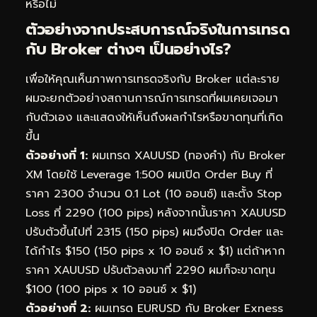
หรือไม่
ตัวอย่างจากประสบการณ์จริงในการเทรด
กับ Broker ต่างๆ เป็นอย่างไร?
เพื่อให้คุณเห็นภาพการเทรดจริงกับ Broker แต่ละราย
ผมจะยกตัวอย่างสถานการณ์การเทรดที่ผมเคยเจอมา
กับตัวเอง และแสดงให้เห็นถึงผลกำไรหรือขาดทุนที่เกิด
ขึ้น
ตัวอย่างที่ 1:
ผมเทรด XAUUSD (ทองคำ) กับ Broker
XM โดยใช้ Leverage 1:500 ผมเปิด Order Buy ที่
ราคา 2300 จำนวน 0.1 Lot (10 ออนซ์) และตั้ง Stop
Loss ที่ 2290 (100 pips) หลังจากนั้นราคา XAUUSD
ปรับตัวขึ้นไปที่ 2315 (150 pips) ผมจึงปิด Order และ
ได้กำไร $150 (150 pips x 10 ออนซ์ x $1) แต่ถ้าหาก
ราคา XAUUSD ปรับตัวลงมาที่ 2290 ผมก็จะขาดทุน
$100 (100 pips x 10 ออนซ์ x $1)
ตัวอย่างที่ 2:
ผมเทรด EURUSD กับ Broker Exness