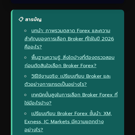
📋 สารบัญ
บทนำ: ภาพรวมตลาด Forex และความ
สำคัญของการเลือก Broker ที่ใช่ในปี 2026
คืออะไร?
พื้นฐานความรู้: สิ่งใดบ้างที่ต้องตรวจสอบ
ก่อนตัดสินใจเลือก Broker Forex?
วิธีใช้งานจริง: เปรียบเทียบ Broker และ
ตัวอย่างการเทรดเป็นอย่างไร?
เทคนิคขั้นสูงในการเลือก Broker Forex ที่
ใช่มีอะไรบ้าง?
เปรียบเทียบ Broker Forex ชั้นนำ: XM,
Exness, IC Markets มีความแตกต่าง
อย่างไร?