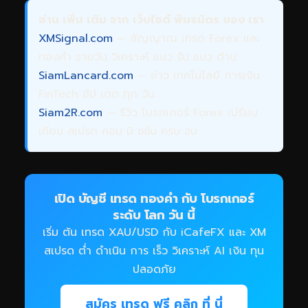
อ่าน เพิ่ม เติม จาก เว็บไซต์ พันธมิตร ของ เรา
XMSignal.com
— สัญญาณ เทรด Forex และ
ทองคำ รายวัน วิเคราะห์ แนว รับ แนว ต้าน
SiamLancard.com
— ข่าว เทคโนโลยี การเงิน
FinTech อัป เดต ทุก วัน
Siam2R.com
— รีวิว โบรกเกอร์ Forex เปรียบ
เทียบ สเปรด คอม มิ ชชั่น ครบ จบ
เปิด บัญชี เทรด ทองคำ กับ โบรกเกอร์
ระดับ โลก วัน นี้
เริ่ม ต้น เทรด XAU/USD กับ iCafeFX และ XM
สเปรด ต่ำ ดำเนิน การ เร็ว วิเคราะห์ AI เงิน ทุน
ปลอดภัย
สมัคร เทรด ฟรี คลิก ที่ นี่