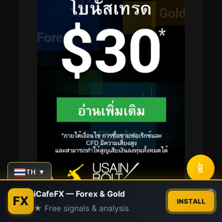
📱
TH ▼
Contact us
×
iCafeFX — Forex & Gold
FX
INSTALL
★ Free signals & analysis
Open
chaty