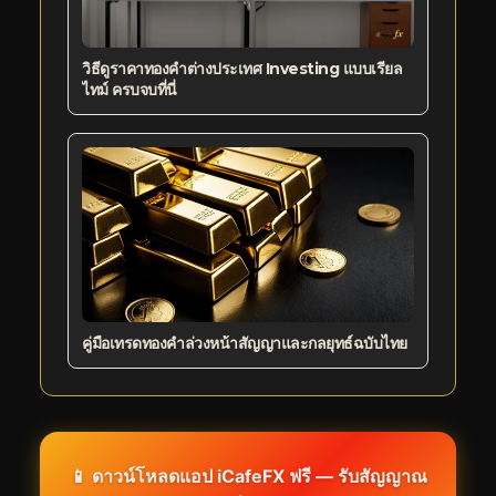
วิธีดูราคาทองคำต่างประเทศ Investing แบบเรียล
ไทม์ ครบจบที่นี่
คู่มือเทรดทองคำล่วงหน้าสัญญาและกลยุทธ์ฉบับไทย
📱 ดาวน์โหลดแอป iCafeFX ฟรี — รับสัญญาณ