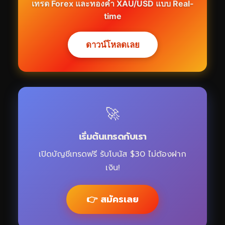
เทรด Forex และทองคำ XAU/USD แบบ Real-
time
ดาวน์โหลดเลย
🚀
เริ่มต้นเทรดกับเรา
เปิดบัญชีเทรดฟรี รับโบนัส $30 ไม่ต้องฝาก
เงิน!
👉 สมัครเลย