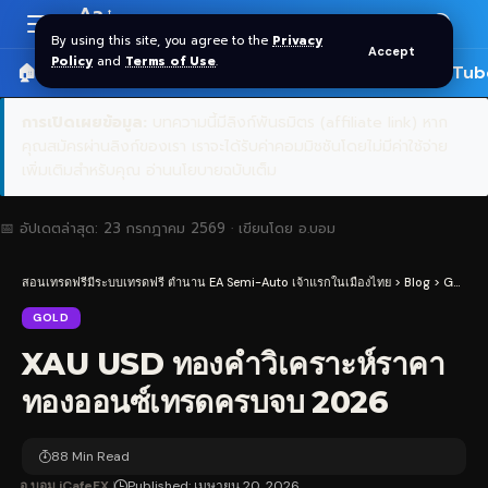
Aa
Font
By using this site, you agree to the
Privacy
Accept
Resizer
Policy
and
Terms of Use
.
🏠 หน้าแรก
ราคาทอง SPDR
📰 บทความ
🎬 YouTub
การเปิดเผยข้อมูล:
บทความนี้มีลิงก์พันธมิตร (affiliate link) หาก
คุณสมัครผ่านลิงก์ของเรา เราจะได้รับค่าคอมมิชชันโดยไม่มีค่าใช้จ่าย
เพิ่มเติมสำหรับคุณ
อ่านนโยบายฉบับเต็ม
📅 อัปเดตล่าสุด:
23 กรกฎาคม 2569
· เขียนโดย
อ.บอม
สอนเทรดฟรีมีระบบเทรดฟรี ตำนาน EA Semi-Auto เจ้าแรกในเมืองไทย
>
Blog
>
Gold
>
GOLD
XAU USD ทองคำวิเคราะห์ราคา
ทองออนซ์เทรดครบจบ 2026
88 Min Read
อ.บอม iCafeFX
Published: เมษายน 20, 2026