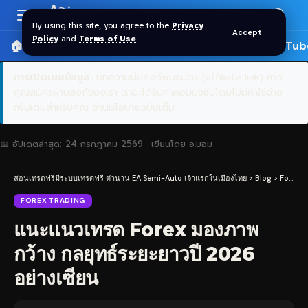
Aa
Font
By using this site, you agree to the
Privacy
Accept
Resizer
Policy
and
Terms of Use
.
🏠 หน้าแรก
ราคาทอง SPDR
📰 บทความ
🎬 YouTub
การเปิดเผยข้อมูล:
บทความนี้มีลิงก์พันธมิตร (affiliate link) หาก
คุณสมัครผ่านลิงก์ของเรา เราจะได้รับค่าคอมมิชชันโดยไม่มีค่าใช้จ่าย
เพิ่มเติมสำหรับคุณ
อ่านนโยบายฉบับเต็ม
📅 อัปเดตล่าสุด:
24 กรกฎาคม 2569
· เขียนโดย
อ.บอม
สอนเทรดฟรีมีระบบเทรดฟรี ตำนาน EA Semi-Auto เจ้าแรกในเมืองไทย
>
Blog
>
Forex Trading
FOREX TRADING
แนะแนวเทรด Forex มองภาพ
กว้าง กลยุทธ์ระยะยาวปี 2026
อย่างเซียน