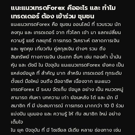
แนะแนวเทรดForex คืออะไร และ ทำไม
เทรดเดอร์ ต้อง เข้าร่วม ชุมชน
แนะแนวเทรดForex คือ ชุมชน ออนไลน์ ที่ รวบรวม นัก
ลงทุน และ เทรดเดอร์ จาก ทั่วโลก เข้า มา แลกเปลี่ยน
ความรู้ แชร์ กลยุทธ์ การเทรด วิเคราะห์ ตลาดการเงิน
และ พูดคุย เกี่ยวกับ คู่สกุลเงิน ต่างๆ รวม ถึง
สินทรัพย์ ทางการเงิน ประเภท อื่นๆ เช่น ทองคำ น้ำมัน
หุ้น และ ดัชนี ใน ปัจจุบัน แนะแนวเทรดForex ยังคง เป็น
แหล่งข้อมูล ที่ สำคัญ มาก สำหรับ เทรดเดอร์ ทุกระดับ
ตั้งแต่ มือใหม่ จนถึง มืออาชีพ เนื่องจาก แนะแนว
เทรดForex มี ระบบ จัดเก็บ ข้อมูล อย่าง เป็น หมวดหมู่
สามารถ ค้นหา บทความ เก่า ย้อนหลัง ได้ และ มัก มี
สมาชิก ที่ มี ประสบการณ์ การเทรด มากกว่า 10 ปี ร่วม
แบ่งปัน มุมมอง และ ความรู้ ให้ กับ สมาชิก ใหม่ อย่าง
เต็มใจ
ใน ยุค ปัจจุบัน ที่ มี โซเชียล มีเดีย หลาย ช่องทาง เช่น