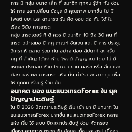
การ มี กลุ่ม ขนาด เล็ก ที่ สมาชิก ทุกคน รู้จัก กัน ช่วย
ให้ การ แลกเปลี่ยน ข้อมูล มี คุณภาพ มากขึ้น ไม่ มี
โพสต์ ขยะ และ สามารถ รับ ผิด ชอบ ต่อ กัน ได้ ใน
เรื่อง วินัย การเทรด
กลุ่ม เทรดเดอร์ ที่ ดี ควร มี สมาชิก 10 ถึง 30 คน ที่
เทรด สม่ำเสมอ มี กฎ เกณฑ์ ชัดเจน และ มี การ ประชุม
วิเคราะห์ ตลาด ร่วม กัน อย่าง น้อย สัปดาห์ ละ ครั้ง
กฎ ที่ สำคัญ ได้แก่ ห้าม โพสต์ สัญญาณ โดย ไม่ มี
เหตุผล ประกอบ ห้าม โฆษณา ขาย คอร์ส หรือ อีเอ และ
ต้อง แชร์ ผล การเทรด จริง ทั้ง กำไร และ ขาดทุน เพื่อ
ให้ ทุกคน เรียนรู้ ร่วม กัน
อนาคต ของ แนะแนวเทรดForex ใน ยุค
ปัญญาประดิษฐ์
ใน ปี 2026 ปัญญาประดิษฐ์ เริ่ม เข้า มา มี บทบาท ใน
แนะแนวเทรดForex มากขึ้น แนะแนวเทรดForex หลาย
แห่ง เริ่ม ใช้ ระบบ ปัญญาประดิษฐ์ ช่วย คัดกรอง
เนื้อหา คุณภาพ ตรวจ จับ ข้อมูล เท็จ และ สรุป เนื้อหา