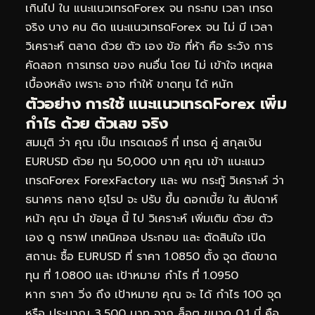
เกินไป ใน แนะแนวเทรดForex จน กระทบ เวลา เทรด
จริง บาง คน ติด แนะแนวเทรดForex จน ไม่ มี เวลา
วิเคราะห์ ตลาด ด้วย ตัว เอง ข้อ ที่ห้า คือ ระวัง การ
คัดลอก การเทรด ของ คนอื่น โดย ไม่ เข้าใจ เหตุผล
เบื้องหลัง เพราะ อาจ ทำให้ ขาดทุน ได้ หนัก
ตัวอย่าง การใช้ แนะแนวเทรดForex เพิ่ม
กำไร ด้วย ตัวเลข จริง
สมมุติ ว่า คุณ เป็น เทรดเดอร์ ที่ เทรด คู่ สกุลเงิน
EURUSD ด้วย ทุน 50,000 บาท คุณ เข้า แนะแนว
เทรดForex ForexFactory และ พบ กระทู้ วิเคราะห์ ว่า
ธนาคาร กลาง ยุโรป จะ ปรับ ขึ้น ดอกเบี้ย ใน สัปดาห์
หน้า คุณ นำ ข้อมูล นี้ ไป วิเคราะห์ เพิ่มเติม ด้วย ตัว
เอง ดู กราฟ เทคนิคอล ประกอบ และ ตัดสินใจ เปิด
สถานะ ซื้อ EURUSD ที่ ราคา 1.0850 ตั้ง จุด ตัดขาด
ทุน ที่ 1.0800 และ เป้าหมาย กำไร ที่ 1.0950
หาก ราคา วิ่ง ถึง เป้าหมาย คุณ จะ ได้ กำไร 100 จุด
หรือ ประมาณ 3,500 บาท จาก ล็อต ขนาด 0.1 นี่ คือ