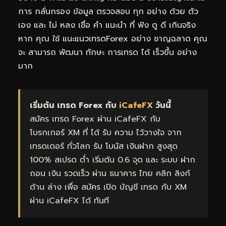
การ กลั่นกรอง ข้อมูล ตรวจสอบ ทุก อย่าง ด้วย ตัว
เอง และ ไม่ หลง เชื่อ คำ แนะนำ ที่ ฟัง ดู ดี เกินจริง
หาก คุณ ใช้ แนะแนวเทรดForex อย่าง ชาญฉลาด คุณ
จะ สามารถ พัฒนา ทักษะ การเทรด ได้ เร็วขึ้น อย่าง
มาก
เริ่มต้น เทรด Forex กับ
iCafeFX
วันนี้
สมัคร เทรด Forex ผ่าน iCafeFX กับ
โบรกเกอร์ XM ที่ ได้ รับ ความ ไว้วางใจ จาก
เทรดเดอร์ ทั่วโลก รับ โบนัส เงินฝาก สูงสุด
100% สเปรด ต่ำ เริ่มต้น 0.6 จุด และ ระบบ ฝาก
ถอน เงิน รวดเร็ว ผ่าน ธนาคาร ไทย คลิก ลิงก์
ด้าน ล่าง เพื่อ สมัคร เปิด บัญชี เทรด กับ XM
ผ่าน iCafeFX ได้ ทันที