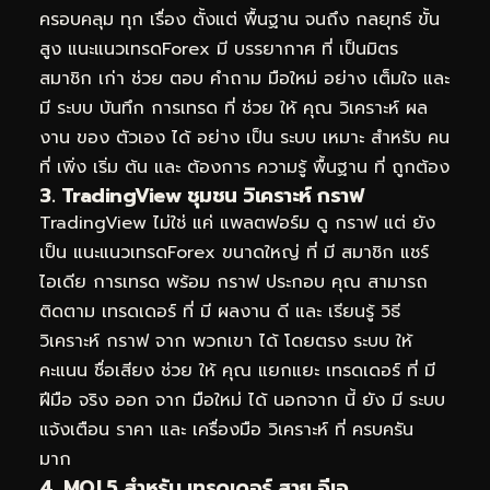
ครอบคลุม ทุก เรื่อง ตั้งแต่ พื้นฐาน จนถึง กลยุทธ์ ขั้น
สูง แนะแนวเทรดForex มี บรรยากาศ ที่ เป็นมิตร
สมาชิก เก่า ช่วย ตอบ คำถาม มือใหม่ อย่าง เต็มใจ และ
มี ระบบ บันทึก การเทรด ที่ ช่วย ให้ คุณ วิเคราะห์ ผล
งาน ของ ตัวเอง ได้ อย่าง เป็น ระบบ เหมาะ สำหรับ คน
ที่ เพิ่ง เริ่ม ต้น และ ต้องการ ความรู้ พื้นฐาน ที่ ถูกต้อง
3. TradingView ชุมชน วิเคราะห์ กราฟ
TradingView ไม่ใช่ แค่ แพลตฟอร์ม ดู กราฟ แต่ ยัง
เป็น แนะแนวเทรดForex ขนาดใหญ่ ที่ มี สมาชิก แชร์
ไอเดีย การเทรด พร้อม กราฟ ประกอบ คุณ สามารถ
ติดตาม เทรดเดอร์ ที่ มี ผลงาน ดี และ เรียนรู้ วิธี
วิเคราะห์ กราฟ จาก พวกเขา ได้ โดยตรง ระบบ ให้
คะแนน ชื่อเสียง ช่วย ให้ คุณ แยกแยะ เทรดเดอร์ ที่ มี
ฝีมือ จริง ออก จาก มือใหม่ ได้ นอกจาก นี้ ยัง มี ระบบ
แจ้งเตือน ราคา และ เครื่องมือ วิเคราะห์ ที่ ครบครัน
มาก
4. MQL5 สำหรับ เทรดเดอร์ สาย อีเอ