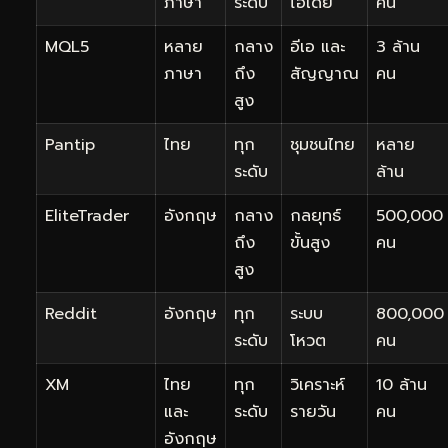
ภาษา
ระดับ
ไอเดีย
คน
MQL5
หลาย
กลาง
อีเอ และ
3 ล้าน
ภาษา
ถึง
สัญญาณ
คน
สูง
Pantip
ไทย
ทุก
ชุมชนไทย
หลาย
ระดับ
ล้าน
EliteTrader
อังกฤษ
กลาง
กลยุทธ์
500,000
ถึง
ขั้นสูง
คน
สูง
Reddit
อังกฤษ
ทุก
ระบบ
800,000
ระดับ
โหวต
คน
XM
ไทย
ทุก
วิเคราะห์
10 ล้าน
และ
ระดับ
รายวัน
คน
อังกฤษ