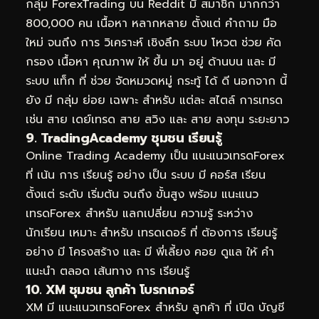
กลุ่ม ForexTrading บน Reddit มี สมาชิก มากกว่า
800,000 คน เนื้อหา หลากหลาย ตั้งแต่ คำถาม มือ
ใหม่ จนถึง การ วิเคราะห์ เชิงลึก ระบบ โหวต ช่วย คัด
กรอง เนื้อหา คุณภาพ ให้ ขึ้น มา อยู่ ด้านบน และ มี
ระบบ แท็ก ที่ ช่วย จัดหมวดหมู่ กระทู้ ได้ ดี นอกจาก นี้
ยัง มี กลุ่ม ย่อย เฉพาะ สำหรับ แต่ละ สไตล์ การเทรด
เช่น สาย เดย์เทรด สาย สวิง และ สาย ลงทุน ระยะยาว
9. TradingAcademy ชุมชน เรียนรู้
Online Trading Academy เป็น แนะแนวเทรดForex
ที่ เน้น การ เรียนรู้ อย่าง เป็น ระบบ มี คอร์ส เรียน
ตั้งแต่ ระดับ เริ่มต้น จนถึง ขั้นสูง พร้อม แนะแนว
เทรดForex สำหรับ แลกเปลี่ยน ความรู้ ระหว่าง
นักเรียน เหมาะ สำหรับ เทรดเดอร์ ที่ ต้องการ เรียนรู้
อย่าง มี โครงสร้าง และ มี พี่เลี้ยง คอย ดูแล ให้ คำ
แนะนำ ตลอด เส้นทาง การ เรียนรู้
10. XM ชุมชน ลูกค้า โบรกเกอร์
XM มี แนะแนวเทรดForex สำหรับ ลูกค้า ที่ เปิด บัญชี