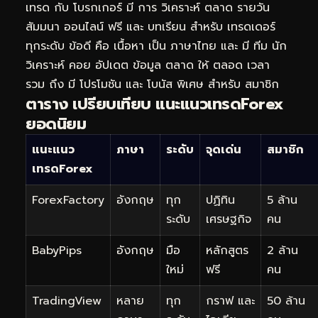
เทรด กับ โบรกเกอร์ มี การ วิเคราะห์ ตลาด รายวัน
สัมมนา ออนไลน์ ฟรี และ บทเรียน สำหรับ เทรดเดอร์
ทุกระดับ ข้อดี คือ เนื้อหา เป็น ภาษาไทย และ มี ทีม นัก
วิเคราะห์ คอย อัปเดต ข้อมูล ตลาด ให้ ตลอด เวลา
รวม ถึง มี โปรโมชัน และ โบนัส พิเศษ สำหรับ สมาชิก
ตาราง เปรียบเทียบ แนะแนวเทรดForex
ยอดนิยม
แนะแนว
ภาษา
ระดับ
จุดเด่น
สมาชิก
เทรดForex
ForexFactory
อังกฤษ
ทุก
ปฏิทิน
5 ล้าน
ระดับ
เศรษฐกิจ
คน
BabyPips
อังกฤษ
มือ
หลักสูตร
2 ล้าน
ใหม่
ฟรี
คน
TradingView
หลาย
ทุก
กราฟ และ
50 ล้าน