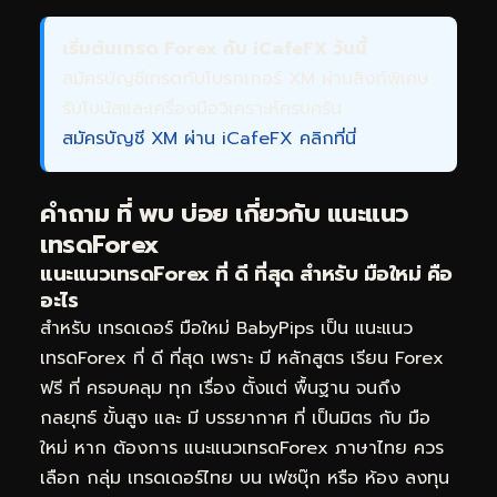
เริ่มต้นเทรด Forex กับ iCafeFX วันนี้
สมัครบัญชีเทรดกับโบรกเกอร์ XM ผ่านลิงก์พิเศษ
รับโบนัสและเครื่องมือวิเคราะห์ครบครัน
สมัครบัญชี XM ผ่าน iCafeFX คลิกที่นี่
คำถาม ที่ พบ บ่อย เกี่ยวกับ แนะแนว
เทรดForex
แนะแนวเทรดForex ที่ ดี ที่สุด สำหรับ มือใหม่ คือ
อะไร
สำหรับ เทรดเดอร์ มือใหม่ BabyPips เป็น แนะแนว
เทรดForex ที่ ดี ที่สุด เพราะ มี หลักสูตร เรียน Forex
ฟรี ที่ ครอบคลุม ทุก เรื่อง ตั้งแต่ พื้นฐาน จนถึง
กลยุทธ์ ขั้นสูง และ มี บรรยากาศ ที่ เป็นมิตร กับ มือ
ใหม่ หาก ต้องการ แนะแนวเทรดForex ภาษาไทย ควร
เลือก กลุ่ม เทรดเดอร์ไทย บน เฟซบุ๊ก หรือ ห้อง ลงทุน