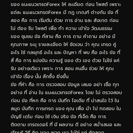
ของ แนะแนวเทรดForex ให้ ละเอียด ก่อน โพสต์ เพราะ
แต่ละ แนะแนวเทรดForex มี กฎ เกณฑ์ ต่างกัน ข้อ ที่
สอง คือ การ เริ่มต้น ด้วย การ อ่าน และ สังเกต ก่อน
ไม่ ต้อง รีบ โพสต์ เพื่อ ทำ ความ เข้าใจ วัฒนธรรม
ของ ชุมชน ข้อ ที่สาม คือ การ ถาม คำถาม อย่าง มี
คุณภาพ ระบุ รายละเอียด ให้ ชัดเจน ว่า คุณ เทรด คู่
อะไร ใช้ กลยุทธ์ อะไร และ ปัญหา ที่ พบ คือ อะไร ข้อ ที่
สี่ คือ การ แบ่งปัน ความรู้ ของ ตัว เอง ด้วย ไม่ใช่ แค่
รับ อย่างเดียว เพราะ การ สอน คนอื่น ช่วย ให้ คุณ
เข้าใจ เรื่อง นั้น ลึกซึ้ง ยิ่งขึ้น
ข้อ ที่ห้า คือ การ ตรวจสอบ ข้อมูล เสมอ อย่า เชื่อ ทุก
อย่าง ที่ อ่าน ใน แนะแนวเทรดForex โดย ไม่ ตรวจสอบ
ก่อน ข้อ ที่หก คือ การ บันทึก ไอเดีย ที่ น่าสนใจ ไว้ ใน
สมุด บันทึก การเทรด ของ คุณ เพื่อ นำ ไป ทดสอบ ใน
บัญชี เดโม ก่อน ใช้ เงิน จริง ข้อ ที่เจ็ด คือ การ
ติดตาม เทรดเดอร์ ที่ มี ผลงาน ดี อย่าง สม่ำเสมอ และ
เรียนรู้ วิธี คิด ของ พวก เขา ไม่ใช่ แค่ คัดลอก