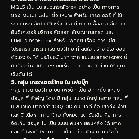
MQL5 เป็น แนะแนวเทรดForex อย่าง เป็น ทางการ
ของ MetaTrader ซึ่ง เหมาะ สำหรับ เทรดเดอร์ ที่ ใช้
ระบบเทรด อัตโนมัติ หรือ อีเอ มี ตลาด ซื้อขาย อีเอ และ
อินดิเคเตอร์ บริการ คัดลอก สัญญาณเทรด และ
แนะแนวเทรดForex สำหรับ พูดคุย เรื่อง การ เขียน
โปรแกรม เทรด เทรดเดอร์ไทย ที่ สนใจ สร้าง อีเอ ของ
ตัวเอง จะ ได้ ประโยชน์ มาก จาก แนะแนวเทรดForex นี้
มี ตัวอย่าง โค้ด และ บทเรียน มากมาย ที่ ช่วย ให้ คุณ
เริ่มต้น ได้
5. กลุ่ม เทรดเดอร์ไทย ใน เฟซบุ๊ก
กลุ่ม เทรดเดอร์ไทย บน เฟซบุ๊ก เป็น อีก หนึ่ง แหล่ง
ข้อมูล ที่ สำคัญ โดย มี กลุ่ม ขนาด ใหญ่ หลาย กลุ่ม ที่
มี สมาชิก มากกว่า 100,000 คน ข้อดี คือ เข้าถึง ง่าย
และ มี เนื้อหา ภาษาไทย ทั้งหมด แต่ ข้อเสีย คือ การ
จัดเก็บ ข้อมูล ไม่ เป็น ระบบ ค้นหา ย้อนหลัง ได้ ยาก
และ มี โพสต์ โฆษณา ปนเปื้อน ค่อนข้าง มาก ดังนั้น