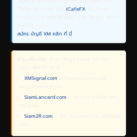
กฎหมาย ลอง เปิด บัญชี กับ โบรกเกอร์ ที่ น่า
เชื่อถือ อย่าง XM ผ่าน
iCafeFX
ซึ่ง มี ระบบ
รายงาน การ เทรด ที่ ชัดเจน ช่วย ให้ คุณ จัดการ
ภาษี ได้ สะดวก
สมัคร บัญชี XM คลิก ที่ นี่
อ่าน เพิ่มเติม:
ศึกษา ข้อมูล Forex และ การ
ลงทุน เพิ่มเติม ได้ ที่
XMSignal.com
– สัญญาณ เทรด และ
วิเคราะห์ ตลาด Forex
SiamLancard.com
– ข่าวสาร การเงิน และ
การ ลงทุน
Siam2R.com
– รีวิว โบรกเกอร์ และ เครื่องมือ
เทรด