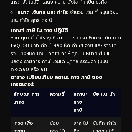
เทรด อัตโนมัติ แสดง ความ ตั้งใจ ทำ เป็น ธุรกิจ
ขนาด เงินทุน และ กำไร:
จำนวน เงิน ที่ หมุนเวียน
และ กำไร สุทธิ ต่อ ปี
เกณฑ์ ภาษี ใน ทาง ปฏิบัติ
หาก คุณ มี กำไร สุทธิ จาก การ เทรด Forex เกิน กว่า
150,000 บาท ต่อ ปี หลัง หัก ค่า ใช้ จ่าย และ รายได้
รวม ทั้งหมด เกิน เกณฑ์ ภาษี คุณ มี หน้าที่ ยื่น แบบ
แสดง รายการ ภาษี เงินได้ บุคคล ธรรมดา (แบบ
ภ.ง.ด.90 หรือ 91)
ตาราง เปรียบเทียบ สถานะ ทาง ภาษี ของ
เทรดเดอร์
ลักษณะ การ
ความถี่
สถานะ
ข้อ แนะนำ
เทรด
ทาง
ภาษี
เทรด เพื่อ
น้อย
อาจ ไม่
บันทึก กำไร
ลงทุน
กว่า 10
ถือ
ขาดทุน ไว้