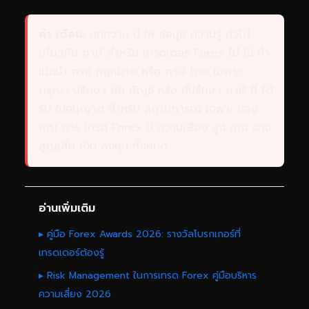
คำ เตือน:
บทความ นี้ ให้ ข้อมูล ความรู้ ทั่วไป
เกี่ยวกับ ภาษี สำหรับ เทรดเดอร์ Forex ไม่ ใช่ คำ
แนะนำ ทาง กฎหมาย หรือ ภาษี โดย เฉพาะ
กรุณา ปรึกษา นัก บัญชี หรือ ที่ปรึกษา ภาษี ที่ ได้
รับ ใบอนุญาต สำหรับ สถานการณ์ เฉพาะ ของ
คุณ การ เทรด Forex มี ความเสี่ยง สูง คุณ อาจ
สูญเสีย เงิน ลงทุน ทั้งหมด
อ่านเพิ่มเติม
▸ คู่มือ Forex Awards 2026: รางวัลโบรกเกอร์ที่
เทรดเดอร์ต้องรู้
▸ Risk Management ในการเทรด Forex คู่มือบริหาร
ความเสี่ยง 2026