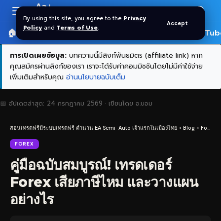
Aa
Font
By using this site, you agree to the
Privacy
Accept
Resizer
Policy
and
Terms of Use
.
🏠 หน้าแรก
ราคาทอง SPDR
📰 บทความ
🎬 YouTub
การเปิดเผยข้อมูล:
บทความนี้มีลิงก์พันธมิตร (affiliate link) หาก
คุณสมัครผ่านลิงก์ของเรา เราจะได้รับค่าคอมมิชชันโดยไม่มีค่าใช้จ่าย
เพิ่มเติมสำหรับคุณ
อ่านนโยบายฉบับเต็ม
📅 อัปเดตล่าสุด:
24 กรกฎาคม 2569
· เขียนโดย
อ.บอม
สอนเทรดฟรีมีระบบเทรดฟรี ตำนาน EA Semi-Auto เจ้าแรกในเมืองไทย
>
Blog
>
Forex
>
FOREX
คู่มือฉบับสมบูรณ์! เทรดเดอร์
Forex เสียภาษีไหม และวางแผน
อย่างไร