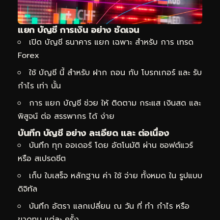
แยก บัญชี การเงิน อย่าง ชัดเจน
เปิด บัญชี ธนาคาร แยก เฉพาะ สำหรับ การ เทรด
Forex
ใช้ บัญชี นี้ สำหรับ ฝาก ถอน กับ โบรกเกอร์ และ รับ
กำไร เท่า นั้น
การ แยก บัญชี ช่วย ให้ ติดตาม กระแส เงินสด และ
พิสูจน์ ต่อ สรรพากร ได้ ง่าย
บันทึก บัญชี อย่าง ละเอียด และ ต่อเนื่อง
บันทึก ทุก ออเดอร์ โดย อัตโนมัติ ผ่าน ซอฟต์แวร์
หรือ สเปรดชีต
เก็บ ใบเสร็จ หลักฐาน ค่า ใช้ จ่าย ทั้งหมด ใน รูปแบบ
ดิจิทัล
บันทึก อัตรา แลกเปลี่ยน ณ วัน ที่ ทำ กำไร หรือ
ขาดทุน แต่ละ ครั้ง