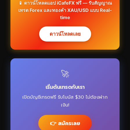
📱 ดาวน์โหลดแอป iCafeFX ฟรี — รับสัญญาณ
เทรด Forex และทองคำ XAU/USD แบบ Real-
time
ดาวน์โหลดเลย
🚀
เริ่มต้นเทรดกับเรา
เปิดบัญชีเทรดฟรี รับโบนัส $30 ไม่ต้องฝาก
เงิน!
👉 สมัครเลย