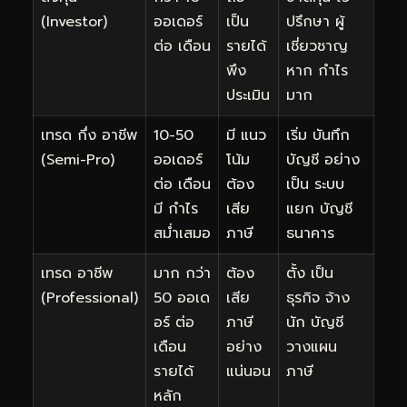
(Investor)
ออเดอร์
เป็น
ปรึกษา ผู้
ต่อ เดือน
รายได้
เชี่ยวชาญ
พึง
หาก กำไร
ประเมิน
มาก
เทรด กึ่ง อาชีพ
10-50
มี แนว
เริ่ม บันทึก
(Semi-Pro)
ออเดอร์
โน้ม
บัญชี อย่าง
ต่อ เดือน
ต้อง
เป็น ระบบ
มี กำไร
เสีย
แยก บัญชี
สม่ำเสมอ
ภาษี
ธนาคาร
เทรด อาชีพ
มาก กว่า
ต้อง
ตั้ง เป็น
(Professional)
50 ออเด
เสีย
ธุรกิจ จ้าง
อร์ ต่อ
ภาษี
นัก บัญชี
เดือน
อย่าง
วางแผน
รายได้
แน่นอน
ภาษี
หลัก