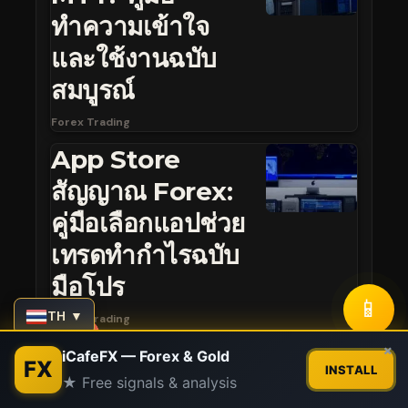
ทำความเข้าใจ
และใช้งานฉบับ
สมบูรณ์
Forex Trading
App Store
สัญญาณ Forex:
คู่มือเลือกแอปช่วย
เทรดทำกำไรฉบับ
มือโปร
📱
TH ▼
Forex Trading
Contact us
×
iCafeFX — Forex & Gold
FX
INSTALL
★ Free signals & analysis
Open
chaty