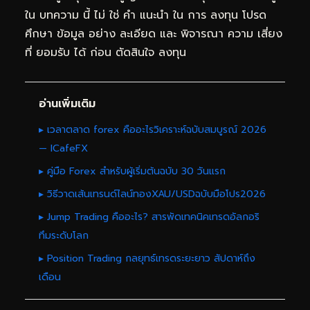
ใน บทความ นี้ ไม่ ใช่ คำ แนะนำ ใน การ ลงทุน โปรด
ศึกษา ข้อมูล อย่าง ละเอียด และ พิจารณา ความ เสี่ยง
ที่ ยอมรับ ได้ ก่อน ตัดสินใจ ลงทุน
อ่านเพิ่มเติม
▸ เวลาตลาด forex คืออะไรวิเคราะห์ฉบับสมบูรณ์ 2026
— ICafeFX
▸ คู่มือ Forex สำหรับผู้เริ่มต้นฉบับ 30 วันแรก
▸ วิธีวาดเส้นเทรนด์ไลน์ทองXAU/USDฉบับมือโปร2026
▸ Jump Trading คืออะไร? สารพัดเทคนิคเทรดอัลกอริ
ทึมระดับโลก
▸ Position Trading กลยุทธ์เทรดระยะยาว สัปดาห์ถึง
เดือน