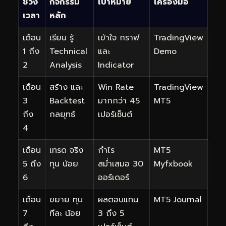
ช่วง
กิจกรรม
เป้าหมาย
เครื่องมือ
เวลา
หลัก
เดือน
เรียน รู้
เข้าใจ กราฟ
TradingView
1 ถึง
Technical
และ
Demo
2
Analysis
Indicator
เดือน
สร้าง และ
Win Rate
TradingView
3
Backtest
มากกว่า 45
MT5
ถึง
กลยุทธ์
เปอร์เซ็นต์
4
เดือน
เทรด จริง
กำไร
MT5
5 ถึง
ทุน น้อย
สม่ำเสมอ 30
Myfxbook
6
ออร์เดอร์
เดือน
ขยาย ทุน
ผลตอบแทน
MT5 Journal
7
ทีละ น้อย
3 ถึง 5