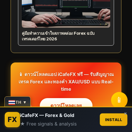
คู่มือทำความเข้าใจสภาพคล่อง Forex ฉบับ
เทรดเดอร์ไทย 2026
📱 ดาวน์โหลดแอป
iCafeFX
ฟรี — รับสัญญาณ
เทรด Forex และทองคำ XAU/USD แบบ Real-
time
📱
TH ▼
ดาวน์โหลดเลย
Contact us
×
iCafeFX — Forex & Gold
FX
INSTALL
★ Free signals & analysis
Open
chaty