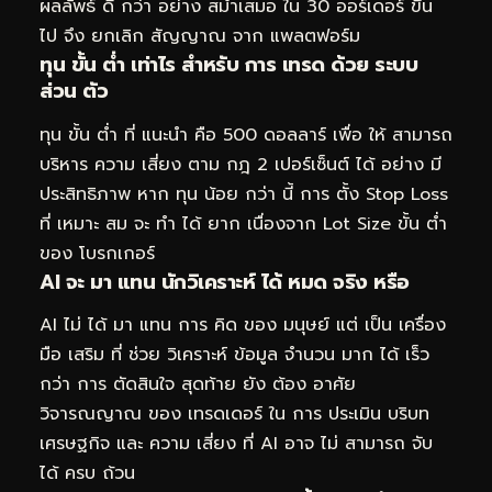
ผลลัพธ์ ดี กว่า อย่าง สม่ำเสมอ ใน 30 ออร์เดอร์ ขึ้น
ไป จึง ยกเลิก สัญญาณ จาก แพลตฟอร์ม
ทุน ขั้น ต่ำ เท่าไร สำหรับ การ เทรด ด้วย ระบบ
ส่วน ตัว
ทุน ขั้น ต่ำ ที่ แนะนำ คือ 500 ดอลลาร์ เพื่อ ให้ สามารถ
บริหาร ความ เสี่ยง ตาม กฎ 2 เปอร์เซ็นต์ ได้ อย่าง มี
ประสิทธิภาพ หาก ทุน น้อย กว่า นี้ การ ตั้ง Stop Loss
ที่ เหมาะ สม จะ ทำ ได้ ยาก เนื่องจาก Lot Size ขั้น ต่ำ
ของ โบรกเกอร์
AI จะ มา แทน นักวิเคราะห์ ได้ หมด จริง หรือ
AI ไม่ ได้ มา แทน การ คิด ของ มนุษย์ แต่ เป็น เครื่อง
มือ เสริม ที่ ช่วย วิเคราะห์ ข้อมูล จำนวน มาก ได้ เร็ว
กว่า การ ตัดสินใจ สุดท้าย ยัง ต้อง อาศัย
วิจารณญาณ ของ เทรดเดอร์ ใน การ ประเมิน บริบท
เศรษฐกิจ และ ความ เสี่ยง ที่ AI อาจ ไม่ สามารถ จับ
ได้ ครบ ถ้วน