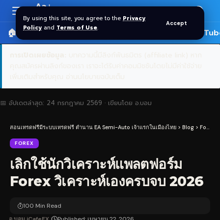
Aa
Font
By using this site, you agree to the
Privacy
Accept
Resizer
Policy
and
Terms of Use
.
🏠 หน้าแรก
ราคาทอง SPDR
📰 บทความ
🎬 YouTub
การเปิดเผยข้อมูล:
บทความนี้มีลิงก์พันธมิตร (affiliate link) หาก
คุณสมัครผ่านลิงก์ของเรา เราจะได้รับค่าคอมมิชชันโดยไม่มีค่าใช้จ่าย
เพิ่มเติมสำหรับคุณ
อ่านนโยบายฉบับเต็ม
📅 อัปเดตล่าสุด:
24 กรกฎาคม 2569
· เขียนโดย
อ.บอม
สอนเทรดฟรีมีระบบเทรดฟรี ตำนาน EA Semi-Auto เจ้าแรกในเมืองไทย
>
Blog
>
Forex
>
FOREX
เลิกใช้นักวิเคราะห์แพลตฟอร์ม
Forex วิเคราะห์เองครบจบ 2026
100 Min Read
อ.บอม iCafeFX
Published: เมษายน 22, 2026