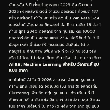
ย้อนหลัง 3 ปี ตั้งแต่ มกราคม 2023 ถึง ธันวาคม
2025 ให้ ผลลัพธ์ ดังนี้ จำนวน ออร์เดอร์ ทั้งหมด 187
ครั้ง ออร์เดอร์ กำไร 98 ครั้ง คิด เป็น Win Rate 52.4
เปอร์เซ็นต์ อัตราส่วน Reward ต่อ Risk เฉลี่ย 1.8 ต่อ 1
กำไร สุทธิ 2340 ดอลลาร์ จาก ทุน เริ่ม ต้น 10000
ดอลลาร์ คิด เป็น ผลตอบแทน 23.4 เปอร์เซ็นต์ ใน 3 ปี
ข้อมูล เหล่า นี้ ช่วย ให้ เทรดเดอร์ ตัดสินใจ ได้ ว่า
กลยุทธ์ มี ศักยภาพ เพียง พอ ที่ จะ ใช้ กับ เงิน จริง
หรือ ไม่ โดย ไม่ ต้อง เสี่ยง เงิน จริง แม้ แต่ บาท เดียว
AI และ Machine Learning สำหรับ วิเคราะห์ รูป
แบบ ราคา
เทคโนโลยี AI ใน ปี 2026 สามารถ จำแนก รูป แบบ
กราฟ แท่ง เทียน ได้ อัตโนมัติ เช่น การ ใช้ อัลกอริทึม
Clustering เพื่อ จัด กลุ่ม รูป แบบ แท่ง เทียน ที่ มี
ลักษณะ คล้าย กัน แล้ว วิเคราะห์ ว่า แต่ละ กลุ่ม มี แนว
โน้ม ราคา เคลื่อนที่ ไป ทาง ใด หลัง จาก เกิด รูป แบบ