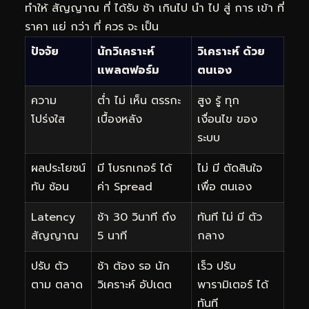
ทำให้ สัญญาณ ที่ ได้รับ ช้า เกินไป นำ ไป สู่ การ เข้า ที่
ราคา แย่ กว่า ที่ ควร จะ เป็น
ปัจจัย
นักวิเคราะห์
วิเคราะห์ ด้วย
แพลตฟอร์ม
ตนเอง
ความ
ต่ำ ไม่ เห็น ตรรกะ
สูง รู้ ทุก
โปร่งใส
เบื้องหลัง
เงื่อนไข ของ
ระบบ
ผลประโยชน์
มี โบรกเกอร์ ได้
ไม่ มี ตัดสินใจ
ทับ ซ้อน
ค่า Spread
เพื่อ ตนเอง
Latency
ช้า 30 วินาที ถึง
ทันที ไม่ มี ตัว
สัญญาณ
5 นาที
กลาง
ปรับ ตัว
ช้า ต้อง รอ นัก
เร็ว ปรับ
ตาม ตลาด
วิเคราะห์ อัปเดต
พารามิเตอร์ ได้
ทันที