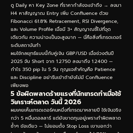
ดู Daily หา Key Zone ที่ราคากำลังจะเข้าถึง → ลงมา
H4 หาสัญญาณ Entry เพิ่ม Confluence ด้วย
Fibonacci 61.8% Retracement, RSI Divergence,
และ Volume Profile เมื่อมี 3+ สัญญาณชี้ไปที่จุด
เดียวกัน ความน่าจะเป็นจะสูงมาก — นี่คือสิ่งที่เทรดเดอร์
ระดับสถาบันทำ
ผมใช้กลยุทธ์แบบนี้กับคู่เงิน GBP/USD เมื่อช่วงต้นปี
2025 จับ Short จาก 1.2750 ลงมาถึง 1.2400 —
กำไร 350 pip ใน 5 วัน กุญแจสำคัญคือ Patience
และ Discipline อย่ารีบเข้าถ้ายังไม่มี Confluence
เพียงพอ
5 ข้อผิดพลาดร้ายแรงที่นักเทรดทำเมื่อใช้
วิเคราะห์ตลาด วันนี้ 2026
ผมเคยเห็นเทรดเดอร์คนหนึ่งที่เทรดมาหลายปี ใช้เงินจริง
กว่า 5 หมื่นดอลลาร์ แต่ยังขาดทุนอยู่เพราะทำผิดพลาด
ซ้ำๆ ข้อเดียว — ไม่ยอมตั้ง Stop Loss เขาบอกว่า