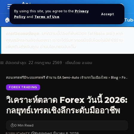
Aa
Font
By using this site, you agree to the
Privacy
Accept
Resizer
Policy
and
Terms of Use
.
🏠 หน้าแรก
ราคาทอง SPDR
📰 บทความ
🎬 YouTub
การเปิดเผยข้อมูล:
บทความนี้มีลิงก์พันธมิตร (affiliate link) หาก
คุณสมัครผ่านลิงก์ของเรา เราจะได้รับค่าคอมมิชชันโดยไม่มีค่าใช้จ่าย
เพิ่มเติมสำหรับคุณ
อ่านนโยบายฉบับเต็ม
📅 อัปเดตล่าสุด:
22 กรกฎาคม 2569
· เขียนโดย
อ.บอม
สอนเทรดฟรีมีระบบเทรดฟรี ตำนาน EA Semi-Auto เจ้าแรกในเมืองไทย
>
Blog
>
Forex Trading
FOREX TRADING
วิเคราะห์ตลาด Forex วันนี้ 2026:
กลยุทธ์เทรดเชิงลึกระดับมืออาชีพ
0 Min Read
อ.บอม iCafeFX
Published: มีนาคม 6, 2026