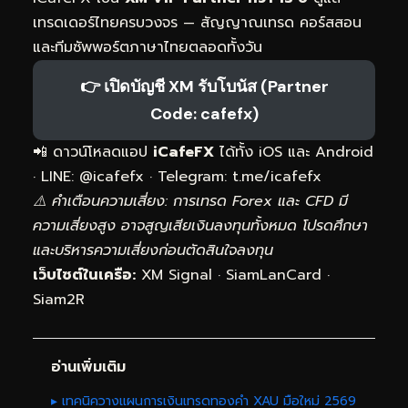
เทรดเดอร์ไทยครบวงจร — สัญญาณเทรด คอร์สสอน
และทีมซัพพอร์ตภาษาไทยตลอดทั้งวัน
👉 เปิดบัญชี XM รับโบนัส (Partner
Code: cafefx)
📲 ดาวน์โหลดแอป
iCafeFX
ได้ทั้ง iOS และ Android
· LINE: @icafefx · Telegram:
t.me/icafefx
⚠️ คำเตือนความเสี่ยง: การเทรด Forex และ CFD มี
ความเสี่ยงสูง อาจสูญเสียเงินลงทุนทั้งหมด โปรดศึกษา
และบริหารความเสี่ยงก่อนตัดสินใจลงทุน
เว็บไซต์ในเครือ:
XM Signal
·
SiamLanCard
·
Siam2R
อ่านเพิ่มเติม
▸ เทคนิควางแผนการเงินเทรดทองคำ XAU มือใหม่ 2569