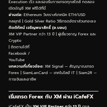
Execution เร็ว และรองรับการเทรดทุกสไตล์
ทดลอง
เปิดบัญชี XM ฟรีได้ที่นี่
อ่านต่อ:
Ethereum วิเคราะห์เทคนิค ETH/USD
กลยุทธ์
|
Gold Silver Ratio วิธีเทรดอัตราส่วนทองเง
กิตติทัศน์ เจริญพนาสิทธิ์ (อ.บอม)
XM VIP Partner กว่า 13 ปี | ผู้เชี่ยวชาญ Forex และ
Crypto
| ติดตามได้ที่
Facebook
/
YouTube
บทความที่เกี่ยวข้อง:
XM Signal — สัญญาณเทรด
Forex
|
SiamLanCard — เทคโนโลยี IT
|
Siam2R —
การเงินและอาชีพ
เริ่มเทรด Forex กับ XM ผ่าน
iCafeFX
iCafeFX เป็น
XM VIP Partner กว่า 13 ปี
ดูแล