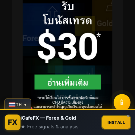
📱
TH ▼
Contact us
×
iCafeFX — Forex & Gold
FX
INSTALL
★ Free signals & analysis
Open
chaty