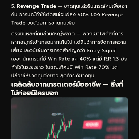
Revenge Trade
— ขาดทุนแล้วรีบเทรดใหม่เพื่อเอา
คืน อารมณ์ทำให้ตัดสินใจแย่ลง 90% ของ Revenge
Trade จบด้วยการขาดทุนเพิ่ม
ตรงนี้แหละที่คนส่วนใหญ่พลาด — พวกเขาโฟกัสที่การ
หากลยุทธ์เข้าเทรดมากเกินไป แต่ลืมว่าการจัดการความ
เสี่ยงและวินัยในการเทรดสำคัญกว่า Entry Signal
เยอะ นักเทรดที่มี Win Rate แค่ 40% แต่มี R:R 1:3 ยัง
กำไรในระยะยาว ในขณะที่คนมี Win Rate 70% แต่
ปล่อยให้ขาดทุนวิ่งยาว สุดท้ายก็ขาดทุน
เคล็ดลับจากเทรดเดอร์มืออาชีพ — สิ่งที่
ไม่ค่อยมีใครบอก