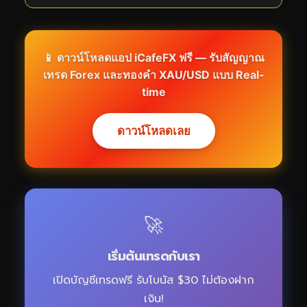
📱 ดาวน์โหลดแอป iCafeFX ฟรี — รับสัญญาณ
เทรด Forex และทองคำ XAU/USD แบบ Real-
time
ดาวน์โหลดเลย
🚀
เริ่มต้นเทรดกับเรา
เปิดบัญชีเทรดฟรี รับโบนัส $30 ไม่ต้องฝาก
เงิน!