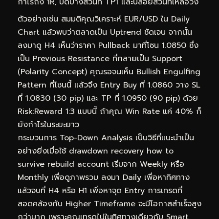
กำไรถึง 1R, ปิดบางส่วนที่ TP1 และปล่อยส่วนที่เหลือวิ่ง
ตัวอย่างเช่น สมมติคุณวิเคราะห์ EUR/USD ใน Daily
Chart แล้วพบว่าตลาดเป็น Uptrend ชัดเจน จากนั้น
ลงมาดู H4 เห็นว่าราคา Pullback มาที่โซน 1.0850 ซึ่ง
เป็น Previous Resistance ที่กลายเป็น Support
(Polarity Concept) คุณรอจนเห็น Bullish Engulfing
Pattern ที่โซนนี้ แล้วจึง Entry Buy ที่ 1.0860 วาง SL
ที่ 1.0830 (30 pip) และ TP ที่ 1.0950 (90 pip) ด้วย
Risk:Reward 1:3 แบบนี้ ถ้าคุณ Win Rate แค่ 40% ก็
ยังกำไรในระยะยาว
กระบวนการ Top-Down Analysis เป็นวิธีที่แนะนำเป็น
อย่างยิ่งเมื่อใช้ drawdown recovery how to
survive rebuild account เริ่มจาก Weekly หรือ
Monthly เพื่อดูภาพรวม ลงมา Daily เพื่อหาทิศทาง
แล้วจบที่ H4 หรือ H1 เพื่อหาจุด Entry การเทรดที่
สอดคล้องกับ Higher Timeframe จะมีโอกาสสำเร็จสูง
กว่ามาก เพราะคุณเทรดไปในทิศทางเดียวกับ Smart