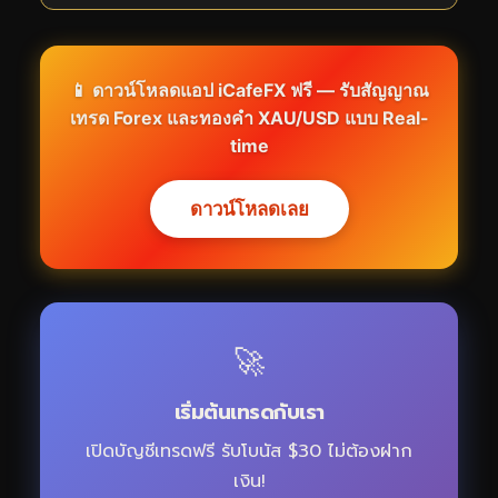
📱 ดาวน์โหลดแอป iCafeFX ฟรี — รับสัญญาณ
เทรด Forex และทองคำ XAU/USD แบบ Real-
time
ดาวน์โหลดเลย
🚀
เริ่มต้นเทรดกับเรา
เปิดบัญชีเทรดฟรี รับโบนัส $30 ไม่ต้องฝาก
เงิน!