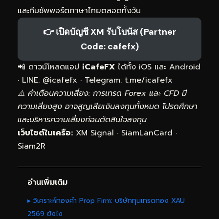
และทีมซัพพอร์ตภาษาไทยตลอดทั้งวัน
👉 เปิดบัญชี XM รับโบนัส (Partner
Code: cafefx)
📲 ดาวน์โหลดแอป
iCafeFX
ได้ทั้ง iOS และ Android
· LINE: @icafefx · Telegram:
t.me/icafefx
⚠️ คำเตือนความเสี่ยง: การเทรด Forex และ CFD มี
ความเสี่ยงสูง อาจสูญเสียเงินลงทุนทั้งหมด โปรดศึกษา
และบริหารความเสี่ยงก่อนตัดสินใจลงทุน
เว็บไซต์ในเครือ:
XM Signal
·
SiamLanCard
·
Siam2R
อ่านเพิ่มเติม
▸ วิเคราะห์ทองคำ Prop Firm: บริษัททุนเทรดทอง XAU
2569 ยังไง