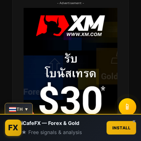
- Advertisement -
📱
TH ▼
Contact us
×
iCafeFX — Forex & Gold
FX
INSTALL
★ Free signals & analysis
Open
chaty