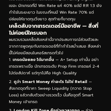
เยอะ นักเทรดที่มี Win Rate แค่ 40% แต่มี R:R 1:3 ยัง
กำไรในระยะยาว ในขณะที่คนมี Win Rate 70% แต่
ปล่อยให้ขาดทุนวิ่งยาว สุดท้ายก็ขาดทุน
เคล็ดลับจากเทรดเดอร์มืออาชีพ — สิ่งที่
ไม่ค่อยมีใครบอก
ผมรวบรวมเคล็ดลับเหล่านี้จากประสบการณ์ส่วนตัวและ
จากการพูดคุยกับเทรดเดอร์ที่ทำกำไรสม่ำเสมอ สิ่งเหล่า
นี้ไม่ค่อยมีสอนในคอร์สเทรดทั่วไป
เทรดน้อยลง ได้มากขึ้น
— A+ Setup เท่านั้น อย่า
เทรดเพราะเบื่อ นักเทรดระดับ Prop Firm เทรดแค่ 2-4
ไม้ต่อสัปดาห์ แต่ทุกไม้คือ High Quality
ดูว่า Smart Money ทำอะไร ไม่ใช่ Retail
—
สังเกตจุดที่ราคา Sweep Liquidity (กวาด Stop
Loss) แล้วกลับตัวอย่างรวดเร็ว นั่นคือจุดที่ Smart
Money เข้าเทรด
London Kill Zone คือช่วงเวลาทอง
— ช่วง