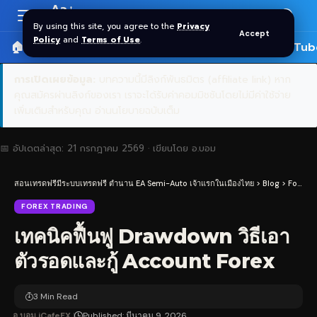
Aa
Font
By using this site, you agree to the
Privacy
Accept
Resizer
Policy
and
Terms of Use
.
🏠 หน้าแรก
ราคาทอง SPDR
📰 บทความ
🎬 YouTub
การเปิดเผยข้อมูล:
บทความนี้มีลิงก์พันธมิตร (affiliate link) หาก
คุณสมัครผ่านลิงก์ของเรา เราจะได้รับค่าคอมมิชชันโดยไม่มีค่าใช้จ่าย
เพิ่มเติมสำหรับคุณ
อ่านนโยบายฉบับเต็ม
📅 อัปเดตล่าสุด:
21 กรกฎาคม 2569
· เขียนโดย
อ.บอม
สอนเทรดฟรีมีระบบเทรดฟรี ตำนาน EA Semi-Auto เจ้าแรกในเมืองไทย
>
Blog
>
Forex Trading
FOREX TRADING
เทคนิคฟื้นฟู Drawdown วิธีเอา
ตัวรอดและกู้ Account Forex
3 Min Read
อ.บอม iCafeFX
Published: มีนาคม 9, 2026