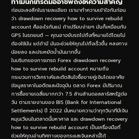
ทำไมนักเทรดมืออาชีพถึงให้ความสำคัญ
ก่อนจะลงลึกในรายละเอียด เรามาทำความเข้าใจกันก่อน
ว่า drawdown recovery how to survive rebuild
account คืออะไรกันแน่ ถ้าเปรียบง่ายๆ มันก็เหมือนกับ
GPS ในรถยนต์ — คุณอาจขับรถไปถึงที่หมายได้โดยไม่
ต้องใช้มัน แต่ถ้ามี มันจะช่วยให้คุณไปถึงเร็วขึ้น หลงทาง
น้อยลง และประหยัดน้ำมันมากขึ้น
ในบริบทของการเทรด Forex drawdown recovery
how to survive rebuild account หมายถึง
กระบวนการวิเคราะห์และตัดสินใจซื้อขายคู่เงินโดยอาศัย
ข้อมูลราคาในอดีตและปัจจุบัน ตลาด Forex มีปริมาณ
การซื้อขายเฉลี่ยมากกว่า 7.5 ล้านล้านดอลลาร์สหรัฐต่อ
วัน ตามรายงานของ BIS (Bank for International
Settlements) ปี 2022 นั่นหมายความว่าทุกวินาทีมีเงิน
หมุนเวียนในตลาดนี้มหาศาล และ drawdown recovery
how to survive rebuild account เป็นเครื่องมือที่
ช่วยให้คุณอ่านทิศทางของกระแสเงินเหล่านี้ได้