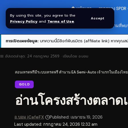
🏠 หน้าแรก
ราคาทอง SPDR
By using this site, you agree to the
Accept
Privacy Policy
and
Terms of Use
.
สมัครกลุ่ม VIP
❓ คำถามที่พบ
การเปิดเผยข้อมูล:
บทความนี้มีลิงก์พันธมิตร (affiliate link) หากคุณสมั
📅 อัปเดตล่าสุด:
24 กรกฎาคม 2569
· เขียนโดย
อ.บอม
สอนเทรดฟรีมีระบบเทรดฟรี ตำนาน EA Semi-Auto เจ้าแรกในเมืองไทย
GOLD
อ่านโครงสร้างตลาดแ
อ.บอม iCafeFX
Published: เมษายน 19, 2026
Last updated: กรกฎาคม 24, 2026 12:32 am