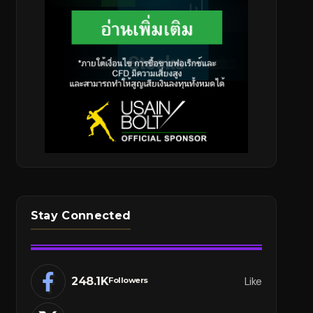
Stay Connected
248.1K
Like
Followers