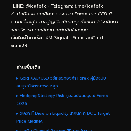
· LINE: @
icafefx
· Telegram:
t.me/icafefx
⚠️ คำเตือนความเสี่ยง: การเทรด Forex และ CFD มี
ความเสี่ยงสูง อาจสูญเสียเงินลงทุนทั้งหมด โปรดศึกษา
และบริหารความเสี่ยงก่อนตัดสินใจลงทุน
เว็บไซต์ในเครือ:
XM Signal
·
SiamLanCard
·
Siam2R
อ่านเพิ่มเติม
▸ Gold XAU/USD วิธีเทรดทองคำ Forex คู่มือฉบับ
สมบูรณ์อัตราการชนะสูง
▸ Hedging Strategy Risk คู่มือฉบับสมบูรณ์ Forex
2026
▸ วิเคราะห์ Draw on Liquidity เทคนิคหา DOL Target
Price Magnet
▸ เจาะลึก Channel Pattern วิธีลากเส้นเทรด