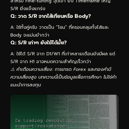
สำหรับ Fine-tuning จุดเข้า ยิ่ง Timeframe ใหญ่
S/R ยิ่งแข็งแกร่ง
Q: วาด S/R จากไส้เทียนหรือ Body?
A: ใช้ทั้งคู่ครับ วาดเป็น “โซน” ที่ครอบคลุมทั้งไส้และ
Body จะแม่นยำกว่า
Q: S/R เก่าๆ ยังใช้ได้มั้ย?
A: ใช้ได้ S/R จาก D1/W1 ที่เก่าหลายเดือนยังมีผล แต่
S/R จาก H1 อาจหมดความสำคัญเร็วกว่า
⚠️ คำเตือนความเสี่ยง: การเทรด Forex และทองคำมี
ความเสี่ยงสูง บทความนี้เป็นข้อมูลเพื่อการศึกษา ไม่ใช่คำ
แนะนำการลงทุน