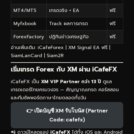
MT4/MT5
เทรดจริง + EA
ฟรี
Myfxbook
Track ผลการเทรด
ฟรี
ForexFactory
ปฏิทินข่าวเศรษฐกิจ
ฟรี
อ่านเพิ่มเติม:
iCafeForex
|
XM Signal EA ฟรี
|
SiamLanCard
|
Siam2R
เริ่มเทรด Forex กับ XM ผ่าน iCafeFX
iCafeFX เป็น
XM VIP Partner กว่า 13 ปี
ดูแล
เทรดเดอร์ไทยครบวงจร — สัญญาณเทรด คอร์สสอน
และทีมซัพพอร์ตภาษาไทยตลอดทั้งวัน
👉 เปิดบัญชี XM รับโบนัส (Partner
Code: cafefx)
📲 ดาวน์โหลดแอป
iCafeFX
ได้ทั้ง iOS และ Android