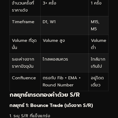
จำนวนครั้งที่
3+ ครั้ง
1 ครั้ง
ราคาเด้ง
Timeframe
D1, W1
M15,
M5
Volume ที่จุด
Volume สูง
Volume
นั้น
ต่ำ
ระยะห่างจาก
ไกลพอสมควร
ใกล้มาก
ราคาปัจจุบัน
เกินไป
Confluence
ตรงกับ Fib + EMA +
อยู่โดด
Round Number
เดี่ยว
กลยุทธ์เทรดทองคำด้วย S/R
กลยุทธ์ 1: Bounce Trade (เด้งจาก S/R)
ระบุ S/R ที่แข็งแกร่ง