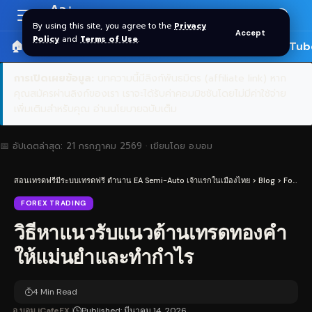
Aa
Font
By using this site, you agree to the
Privacy
Accept
Resizer
Policy
and
Terms of Use
.
🏠 หน้าแรก
ราคาทอง SPDR
📰 บทความ
🎬 YouTub
การเปิดเผยข้อมูล:
บทความนี้มีลิงก์พันธมิตร (affiliate link) หาก
คุณสมัครผ่านลิงก์ของเรา เราจะได้รับค่าคอมมิชชันโดยไม่มีค่าใช้จ่าย
เพิ่มเติมสำหรับคุณ
อ่านนโยบายฉบับเต็ม
📅 อัปเดตล่าสุด:
21 กรกฎาคม 2569
· เขียนโดย
อ.บอม
สอนเทรดฟรีมีระบบเทรดฟรี ตำนาน EA Semi-Auto เจ้าแรกในเมืองไทย
>
Blog
>
Forex Trading
FOREX TRADING
วิธีหาแนวรับแนวต้านเทรดทองคำ
ให้แม่นยำและทำกำไร
4 Min Read
อ.บอม iCafeFX
Published: มีนาคม 14, 2026