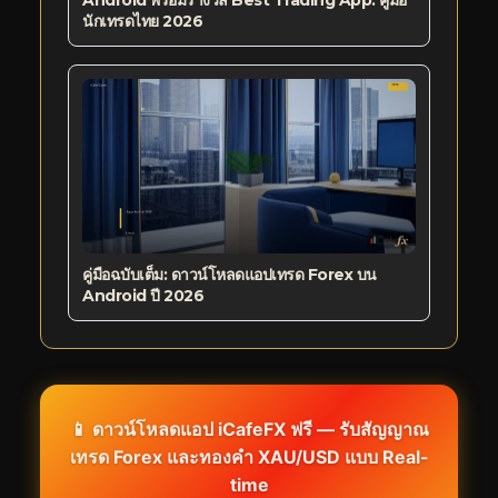
นักเทรดไทย 2026
คู่มือฉบับเต็ม: ดาวน์โหลดแอปเทรด Forex บน
Android ปี 2026
📱 ดาวน์โหลดแอป iCafeFX ฟรี — รับสัญญาณ
เทรด Forex และทองคำ XAU/USD แบบ Real-
time