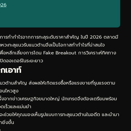
026
น้นการทำกำไรจากการทะลุระดับราคาสำคัญ ในปี 2026 ตลาดมี
หวะทะลุแนวรับแนวต้านจึงเป็นโอกาสทำกำไรที่น่าสนใจ
เพื่อหลีกเลี่ยงการโดน Fake Breakout การวิเคราะห์ทิศทาง
เปิดออเดอร์ในระยะยาว
เอาท์
แนวต้านสำคัญ ส่งผลให้เกิดแรงซื้อหรือแรงขายที่รุนแรงตาม
ื่อนไหวสูง
ครั้งจากข่าวเศรษฐกิจขนาดใหญ่ นักเทรดจึงต้องเตรียมพร้อม
วดเร็วและแม่นยำ
จะช่วยให้คุณมองเห็นรูปแบบการทะลุแนวต้านในอดีต และนำมา
ยิ่งขึ้น
น