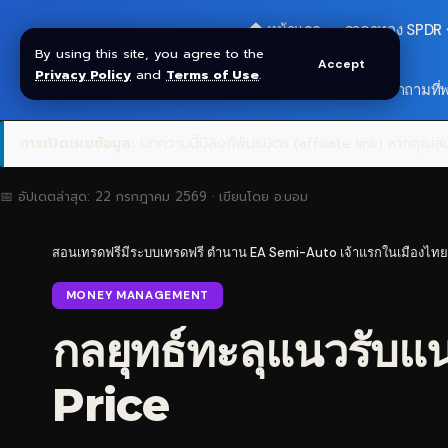
🏠 หน้าแรก
ราคาทอง SPDR
By using this site, you agree to the
Accept
Privacy Policy
and
Terms of Use
.
🎁 รับโบนัส $30
❓ คำถามที่
การเปิดเผยข้อมูล:
บทความนี้มีลิงก์พันธมิตร (affiliate link) หากคุณสมั
📅 อัปเดตล่าสุด:
22 กรกฎาคม 2569
· เขียนโดย
อ.บอม
สอนเทรดฟรีมีระบบเทรดฟรี ตำนาน EA Semi-Auto เจ้าแรกในเมืองไทย
MONEY MANAGEMENT
กลยุทธ์ทะลุแนวรับแ
Price