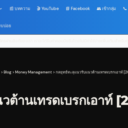
📰 บทความ
🎬 YouTube
📘 Facebook
👥 เข้ากลุ่ม
📞
พบบ่อย
ครผ่านลิงก์ของเรา เราจะได้รับค่าคอมมิชชันโดยไม่มีค่าใช้จ่ายเพิ่มเติมสำหรั
>
Blog
>
Money Management
>
กลยุทธ์ทะลุแนวรับแนวต้านเทรดเบรกเอาท์ [2
นวต้านเทรดเบรกเอาท์ [