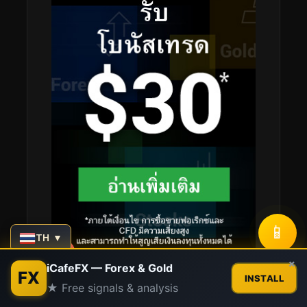
📱
TH ▼
Contact us
×
iCafeFX — Forex & Gold
FX
INSTALL
★ Free signals & analysis
Open
chaty