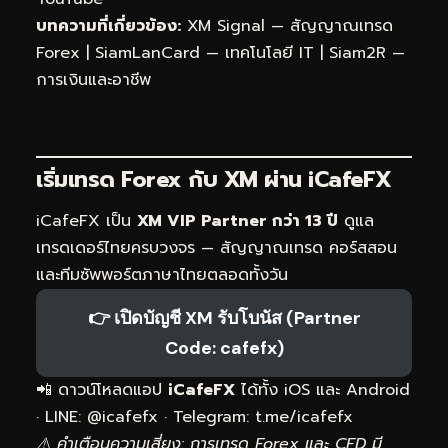
บทความที่เกี่ยวข้อง:
XM Signal — สัญญาณเทรด
Forex
|
SiamLanCard — เทคโนโลยี IT
|
Siam2R —
การเงินและอาชีพ
เริ่มเทรด Forex กับ XM ผ่าน
iCafeFX
iCafeFX เป็น
XM VIP Partner กว่า 13 ปี
ดูแล
เทรดเดอร์ไทยครบวงจร — สัญญาณเทรด คอร์สสอน
และทีมซัพพอร์ตภาษาไทยตลอดทั้งวัน
👉 เปิดบัญชี XM รับโบนัส (Partner
Code: cafefx)
📲 ดาวน์โหลดแอป
iCafeFX
ได้ทั้ง iOS และ Android
· LINE: @icafefx · Telegram:
t.me/icafefx
⚠️ คำเตือนความเสี่ยง: การเทรด Forex และ CFD มี