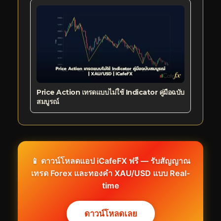
Price Action เทรดแบบไม่ใช้ Indicator คู่มือฉบับ
สมบูรณ์
📱 ดาวน์โหลดแอป iCafeFX ฟรี — รับสัญญาณ
เทรด Forex และทองคำ XAU/USD แบบ Real-
time
ดาวน์โหลดเลย