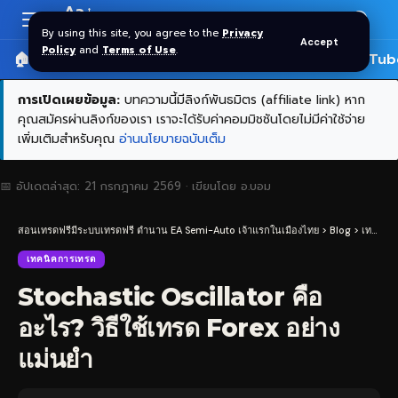
Aa
Font
By using this site, you agree to the
Privacy
Accept
Resizer
Policy
and
Terms of Use
.
🏠 หน้าแรก
ราคาทอง SPDR
📰 บทความ
🎬 YouTub
การเปิดเผยข้อมูล:
บทความนี้มีลิงก์พันธมิตร (affiliate link) หาก
คุณสมัครผ่านลิงก์ของเรา เราจะได้รับค่าคอมมิชชันโดยไม่มีค่าใช้จ่าย
เพิ่มเติมสำหรับคุณ
อ่านนโยบายฉบับเต็ม
📅 อัปเดตล่าสุด:
21 กรกฎาคม 2569
· เขียนโดย
อ.บอม
สอนเทรดฟรีมีระบบเทรดฟรี ตำนาน EA Semi-Auto เจ้าแรกในเมืองไทย
>
Blog
>
เทคนิคการเทรด
เทคนิคการเทรด
Stochastic Oscillator คือ
อะไร? วิธีใช้เทรด Forex อย่าง
แม่นยำ