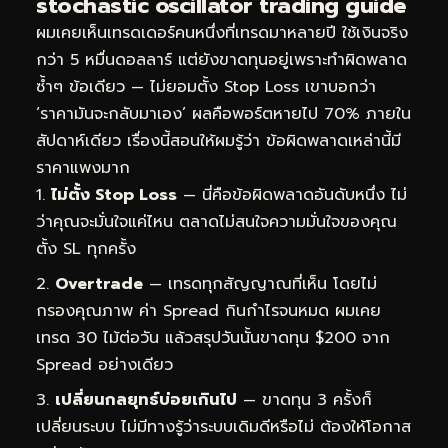
stochastic oscillator trading guide
ผมเคยเห็นเทรดเดอร์คนหนึ่งที่เทรดมาหลายปี ใช้เงินจริง
กว่า 5 หมื่นดอลลาร์ แต่ยังขาดทุนอยู่เพราะทำผิดพลาด
ซ้ำๆ ข้อเดียว — ไม่ยอมตั้ง Stop Loss เขาบอกว่า
‘ราคามันจะกลับมาเอง’ ผลคือพอร์ตหายไป 70% ภายใน
สัปดาห์เดียว เรื่องนี้สอนให้ผมรู้ว่า ข้อผิดพลาดเหล่านี้มี
ราคาแพงมาก
ไม่ตั้ง Stop Loss
— นี่คือข้อผิดพลาดอันดับหนึ่ง ไม่
ว่าคุณจะมั่นใจแค่ไหน ตลาดไม่สนใจความมั่นใจของคุณ
ตั้ง SL ทุกครั้ง
Overtrade
— เทรดทุกสัญญาณที่เห็น โดยไม่
กรองคุณภาพ ค่า Spread กินกำไรจนหมด ผมเคย
เทรด 30 ไม้ต่อวัน แล้วสรุปวันนั้นขาดทุน $200 จาก
Spread อย่างเดียว
เปลี่ยนกลยุทธ์บ่อยเกินไป
— ขาดทุน 3 ครั้งก็
เปลี่ยนระบบ ไม่มีทางรู้ว่าระบบเดิมดีหรือไม่ ต้องให้โอกาส