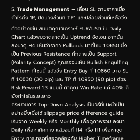
Trade Management
— เลื่อน SL ตามราคาเมื่อ
กำไรถึง 1R, ปิดบางส่วนที่ TP1 และปล่อยส่วนที่เหลือวิ่ง
ตัวอย่างเช่น สมมติคุณวิเคราะห์ EUR/USD ใน Daily
Chart แล้วพบว่าตลาดเป็น Uptrend ชัดเจน จากนั้น
ลงมาดู H4 เห็นว่าราคา Pullback มาที่โซน 1.0850 ซึ่ง
เป็น Previous Resistance ที่กลายเป็น Support
(Polarity Concept) คุณรอจนเห็น Bullish Engulfing
Pattern ที่โซนนี้ แล้วจึง Entry Buy ที่ 1.0860 วาง SL
ที่ 1.0830 (30 pip) และ TP ที่ 1.0950 (90 pip) ด้วย
Risk:Reward 1:3 แบบนี้ ถ้าคุณ Win Rate แค่ 40% ก็
ยังกำไรในระยะยาว
กระบวนการ Top-Down Analysis เป็นวิธีที่แนะนำเป็น
อย่างยิ่งเมื่อใช้ slippage price difference guide
เริ่มจาก Weekly หรือ Monthly เพื่อดูภาพรวม ลงมา
Daily เพื่อหาทิศทาง แล้วจบที่ H4 หรือ H1 เพื่อหาจุด
Entry การเทรดที่สอดคล้องกับ Higher Timeframe