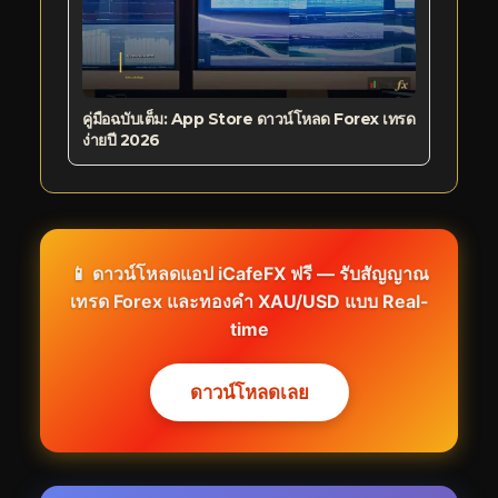
คู่มือฉบับเต็ม: App Store ดาวน์โหลด Forex เทรด
ง่ายปี 2026
📱 ดาวน์โหลดแอป iCafeFX ฟรี — รับสัญญาณ
เทรด Forex และทองคำ XAU/USD แบบ Real-
time
ดาวน์โหลดเลย