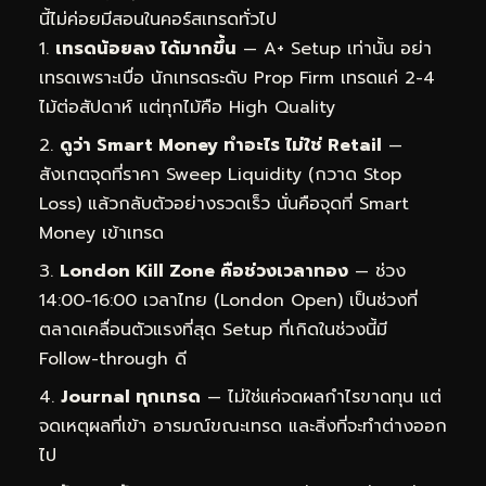
นี้ไม่ค่อยมีสอนในคอร์สเทรดทั่วไป
เทรดน้อยลง ได้มากขึ้น
— A+ Setup เท่านั้น อย่า
เทรดเพราะเบื่อ นักเทรดระดับ Prop Firm เทรดแค่ 2-4
ไม้ต่อสัปดาห์ แต่ทุกไม้คือ High Quality
ดูว่า Smart Money ทำอะไร ไม่ใช่ Retail
—
สังเกตจุดที่ราคา Sweep Liquidity (กวาด Stop
Loss) แล้วกลับตัวอย่างรวดเร็ว นั่นคือจุดที่ Smart
Money เข้าเทรด
London Kill Zone คือช่วงเวลาทอง
— ช่วง
14:00-16:00 เวลาไทย (London Open) เป็นช่วงที่
ตลาดเคลื่อนตัวแรงที่สุด Setup ที่เกิดในช่วงนี้มี
Follow-through ดี
Journal ทุกเทรด
— ไม่ใช่แค่จดผลกำไรขาดทุน แต่
จดเหตุผลที่เข้า อารมณ์ขณะเทรด และสิ่งที่จะทำต่างออก
ไป