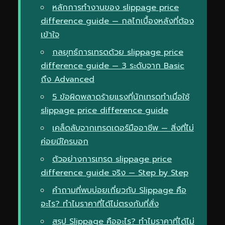
หลักการทำงานของ slippage price
difference guide — กลไกเบื้องหลังที่ต้อง
เข้าใจ
กลยุทธ์การเทรดด้วย slippage price
difference guide — 3 ระดับจาก Basic
ถึง Advanced
5 ข้อผิดพลาดร้ายแรงที่นักเทรดทำเมื่อใช้
slippage price difference guide
เคล็ดลับจากเทรดเดอร์มืออาชีพ — สิ่งที่ไม่
ค่อยมีใครบอก
ตัวอย่างการเทรด slippage price
difference guide จริง — Step by Step
คำถามที่พบบ่อยเกี่ยวกับ Slippage คือ
อะไร? ทำไมราคาที่ได้ไม่ตรงกับที่สั่ง
สรุป Slippage คืออะไร? ทำไมราคาที่ได้ไม่