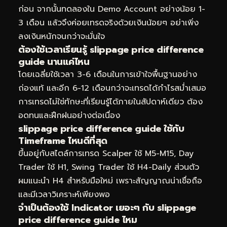
ก่อน จากนั้นทดลองใน Demo Account อย่างน้อย 1-
3 เดือน แล้วจึงค่อยเทรดจริงด้วยเงินน้อยๆ อย่าเพิ่ง
ลงเงินหนักจนกว่าจะมั่นใจ
ต้องใช้เวลาเรียนรู้ slippage price difference
guide นานแค่ไหน
โดยเฉลี่ยใช้เวลา 3-6 เดือนในการเข้าใจพื้นฐานอย่าง
ถ่องแท้ และอีก 6-12 เดือนกว่าจะเทรดได้กำไรสม่ำเสมอ
การเทรดไม่ใช่ทักษะที่เรียนรู้ได้ภายในสัปดาห์เดียว ต้อง
อดทนและฝึกฝนอย่างต่อเนื่อง
slippage price difference guide ใช้กับ
Timeframe ไหนดีที่สุด
ขึ้นอยู่กับสไตล์การเทรด Scalper ใช้ M5-M15, Day
Trader ใช้ H1, Swing Trader ใช้ H4-Daily ส่วนตัว
ผมแนะนำ H4 สำหรับมือใหม่ เพราะสัญญาณน่าเชื่อถือ
และมีเวลาวิเคราะห์เพียงพอ
จำเป็นต้องใช้ Indicator เยอะๆ กับ slippage
price difference guide ไหม