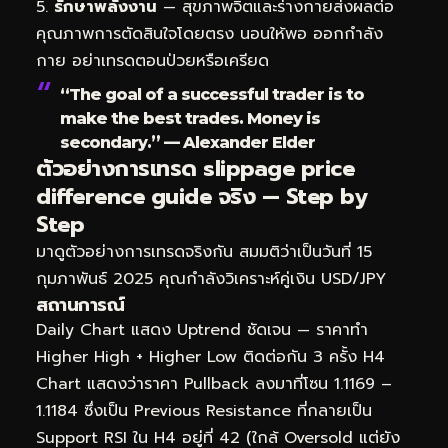
รักษาพลังงาน
— สุขภาพจิตและร่างกายส่งผลต่อ
คุณภาพการตัดสินใจโดยตรง นอนให้พอ ออกกำลัง
กาย อย่าเทรดตอนป่วยหรือเครียด
“The goal of a successful trader is to
make the best trades. Money is
secondary.” — Alexander Elder
ตัวอย่างการเทรด slippage price
difference guide จริง — Step by
Step
มาดูตัวอย่างการเทรดจริงกัน สมมติว่าเป็นวันที่ 15
กุมภาพันธ์ 2025 คุณกำลังวิเคราะห์คู่เงิน USD/JPY
สถานการณ์
Daily Chart แสดง Uptrend ชัดเจน — ราคาทำ
Higher High + Higher Low ติดต่อกัน 3 ครั้ง H4
Chart แสดงว่าราคา Pullback ลงมาที่โซน 1.1169 –
1.1184 ซึ่งเป็น Previous Resistance ที่กลายเป็น
Support RSI ใน H4 อยู่ที่ 42 (ใกล้ Oversold แต่ยัง