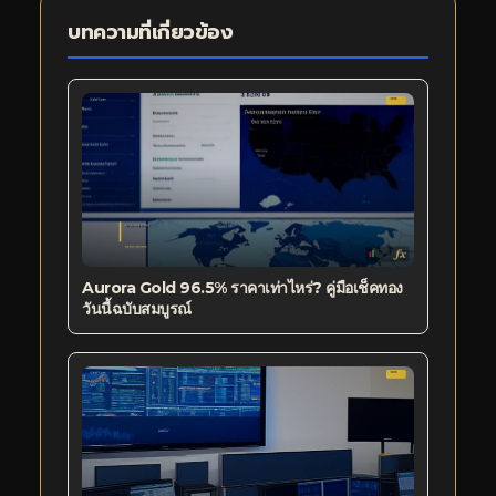
บทความที่เกี่ยวข้อง
Aurora Gold 96.5% ราคาเท่าไหร่? คู่มือเช็คทอง
วันนี้ฉบับสมบูรณ์