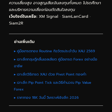
ความเสี่ยงสูง อาจสูญเสียเงินลงทุนทั้งหมด โปรดศึกษา
และบริหารความเสี่ยงก่อนตัดสินใจลงทุน
เว็บไซต์ในเครือ:
XM Signal
·
SiamLanCard
·
Siam2R
อ่านเพิ่มเติม
▸ คู่มือเทรดทอง Routine กิจวัตรประจำวัน XAU 2569
▸ เจาะลึกทฤษฎีคลื่นเอลเลียต คู่มือเทรด Forex อย่างมือ
อาชีพ
▸ เจาะลึกวิธีเทรด XAU ด้วย Pivot Point ทองคำ
▸ เจาะลึก Pip Point Tick และวิธีคำนวณ Pip Value
Forex
▸ ราคาทอง 18K วันนี้ วิเคราะห์เชิงลึก 2026