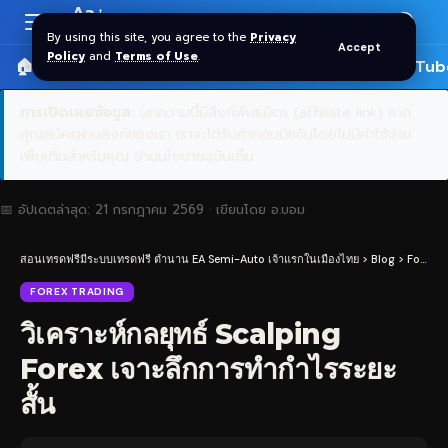
Aa
Font
By using this site, you agree to the
Privacy
Accept
Resizer
Policy
and
Terms of Use
.
🏠 หน้าแรก
ราคาทอง SPDR
📰 บทความ
🎬 YouTub
การเปิดเผยข้อมูล:
บทความนี้มีลิงก์พันธมิตร (affiliate link) หาก
คุณสมัครผ่านลิงก์ของเรา เราจะได้รับค่าคอมมิชชันโดยไม่มีค่าใช้จ่าย
เพิ่มเติมสำหรับคุณ
อ่านนโยบายฉบับเต็ม
📅 อัปเดตล่าสุด:
21 กรกฎาคม 2569
· เขียนโดย
อ.บอม
สอนเทรดฟรีมีระบบเทรดฟรี ตำนาน EA Semi-Auto เจ้าแรกในเมืองไทย
>
Blog
>
Forex Trading
FOREX TRADING
วิเคราะห์กลยุทธ์ Scalping
Forex เจาะลึกการทำกำไรระยะ
สั้น