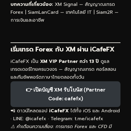
บทความที่เกี่ยวข้อง:
XM Signal — สัญญาณเทรด
Forex
|
SiamLanCard — เทคโนโลยี IT
|
Siam2R —
การเงินและอาชีพ
เริ่มเทรด Forex กับ XM ผ่าน
iCafeFX
iCafeFX เป็น
XM VIP Partner กว่า 13 ปี
ดูแล
เทรดเดอร์ไทยครบวงจร — สัญญาณเทรด คอร์สสอน
และทีมซัพพอร์ตภาษาไทยตลอดทั้งวัน
👉 เปิดบัญชี XM รับโบนัส (Partner
Code: cafefx)
📲 ดาวน์โหลดแอป
iCafeFX
ได้ทั้ง iOS และ Android
· LINE: @icafefx · Telegram:
t.me/icafefx
⚠️ คำเตือนความเสี่ยง: การเทรด Forex และ CFD มี