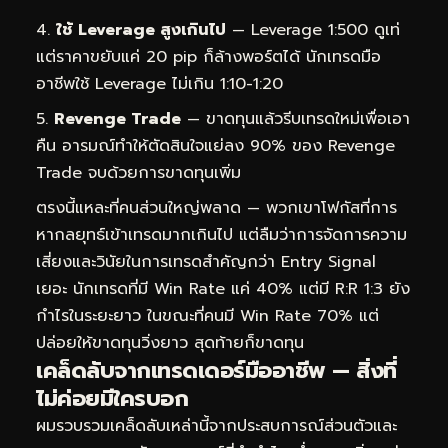
ใช้ Leverage สูงเกินไป
— Leverage 1:500 ดูเท่
แต่ราคาขยับแค่ 20 pip ก็ล้างพอร์ตได้ นักเทรดมือ
อาชีพใช้ Leverage ไม่เกิน 1:10-1:20
Revenge Trade
— ขาดทุนแล้วรีบเทรดใหม่เพื่อเอา
คืน อารมณ์ทำให้ตัดสินใจแย่ลง 90% ของ Revenge
Trade จบด้วยการขาดทุนเพิ่ม
ตรงนี้แหละที่คนส่วนใหญ่พลาด — พวกเขาโฟกัสที่การ
หากลยุทธ์เข้าเทรดมากเกินไป แต่ลืมว่าการจัดการความ
เสี่ยงและวินัยในการเทรดสำคัญกว่า Entry Signal
เยอะ นักเทรดที่มี Win Rate แค่ 40% แต่มี R:R 1:3 ยัง
กำไรในระยะยาว ในขณะที่คนมี Win Rate 70% แต่
ปล่อยให้ขาดทุนวิ่งยาว สุดท้ายก็ขาดทุน
เคล็ดลับจากเทรดเดอร์มืออาชีพ — สิ่งที่
ไม่ค่อยมีใครบอก
ผมรวบรวมเคล็ดลับเหล่านี้จากประสบการณ์ส่วนตัวและ