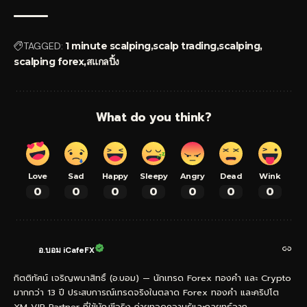
TAGGED:
1 minute scalping
scalp trading
scalping
scalping forex
สแกลปิ้ง
What do you think?
Love
Sad
Happy
Sleepy
Angry
Dead
Wink
0
0
0
0
0
0
0
อ.บอม iCafeFX
กิตติทัศน์ เจริญพนาสิทธิ์ (อ.บอม) — นักเทรด Forex ทองคำ และ Crypto
มากกว่า 13 ปี ประสบการณ์เทรดจริงในตลาด Forex ทองคำ และคริปโต
XM VIP Partner ที่ใช้บัญชีจริง ถ่ายทอดความรู้และกลยุทธ์จาก