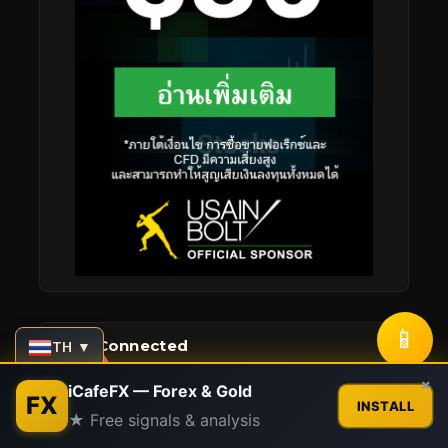
📱
Stay Connected
TH ▼
Contact us
×
iCafeFX — Forex & Gold
FX
INSTALL
★ Free signals & analysis
Open
248.1K
Like
Followers
chaty