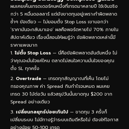
ผมเคยเห็นเทรดเดอร์คนหนึ่งที่เทรดมาหลายปี ใช้เงินจริง
กว่า 5 หมื่นดอลลาร์ แต่ยังขาดทุนอยู่เพราะทำผิดพลาด
ซ้ำๆ ข้อเดียว — ไม่ยอมตั้ง Stop Loss เขาบอกว่า
‘ราคามันจะกลับมาเอง’ ผลคือพอร์ตหายไป 70% ภายใน
สัปดาห์เดียว เรื่องนี้สอนให้ผมรู้ว่า ข้อผิดพลาดเหล่านี้มี
ราคาแพงมาก
ไม่ตั้ง Stop Loss
— นี่คือข้อผิดพลาดอันดับหนึ่ง ไม่
ว่าคุณจะมั่นใจแค่ไหน ตลาดไม่สนใจความมั่นใจของคุณ
ตั้ง SL ทุกครั้ง
Overtrade
— เทรดทุกสัญญาณที่เห็น โดยไม่
กรองคุณภาพ ค่า Spread กินกำไรจนหมด ผมเคย
เทรด 30 ไม้ต่อวัน แล้วสรุปวันนั้นขาดทุน $200 จาก
Spread อย่างเดียว
เปลี่ยนกลยุทธ์บ่อยเกินไป
— ขาดทุน 3 ครั้งก็
เปลี่ยนระบบ ไม่มีทางรู้ว่าระบบเดิมดีหรือไม่ ต้องให้โอกาส
อย่างน้อย 50-100 เทรด