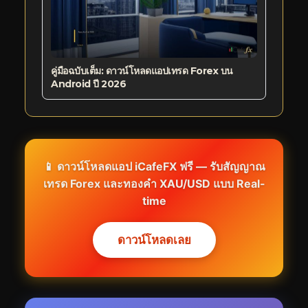
คู่มือฉบับเต็ม: ดาวน์โหลดแอปเทรด Forex บน
Android ปี 2026
📱 ดาวน์โหลดแอป iCafeFX ฟรี — รับสัญญาณ
เทรด Forex และทองคำ XAU/USD แบบ Real-
time
ดาวน์โหลดเลย