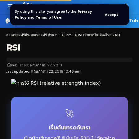
Aa
Font
By using this site, you agree to the
Privacy
Accept
Resizer
Policy
and
Terms of Use
.
🏠 หน้าแรก
ราคาทอง SPDR
📰 บทความ
🎬 YouTub
สอนเทรดฟรีมีระบบเทรดฟรี ตำนาน EA Semi-Auto เจ้าแรกในเมืองไทย
>
RSI
RSI
Published: พฤษภาคม 22, 2018
Last updated: พฤษภาคม 22, 2018 10:46 am
🚀
เริ่มต้นเทรดกับเรา
เปิดบัญชีเทรดฟรี รับโบนัส $30 ไม่ต้องฝาก