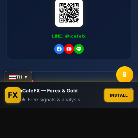
LINE: @icafefx
📱
TH ▼
iCafeForex
|
SiamCafe.net
|
XM Signal
Network Sites:
Contact us
×
iCafeFX — Forex & Gold
|
Siam2R
|
SiamLanCard
FX
INSTALL
★ Free signals & analysis
Open
© 2015-2026
iCafeFX.com
|
อ.บอม
|
SiamCafe.net
chaty
Since 1997
"Integrity above everything" - ความซื่อสัตย์เหนือสิ่งอื่น
ใด