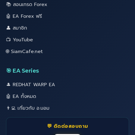
📚 สอนเทรด Forex
🤖 EA Forex ฟรี
👤 สมาชิก
📺 YouTube
🌐 SiamCafe.net
🎯 EA Series
🎩 REDHAT WARP EA
🤖 EA ทั้งหมด
👨‍💻 เกี่ยวกับ อ.บอม
💬 ติดต่อสอบถาม