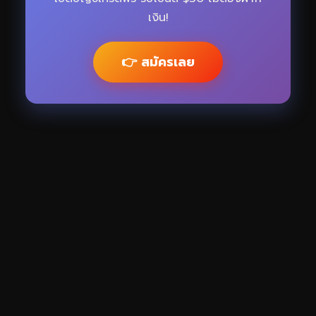
เงิน!
👉 สมัครเลย