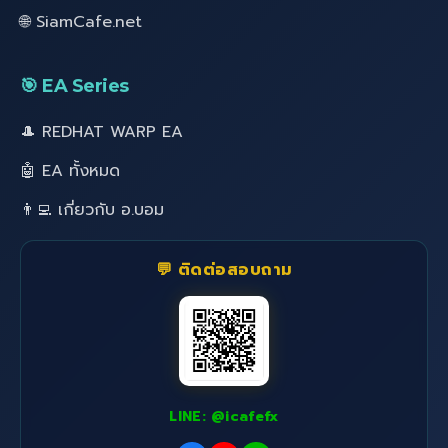
🌐 SiamCafe.net
🎯 EA Series
🎩 REDHAT WARP EA
🤖 EA ทั้งหมด
👨‍💻 เกี่ยวกับ อ.บอม
💬 ติดต่อสอบถาม
LINE: @icafefx