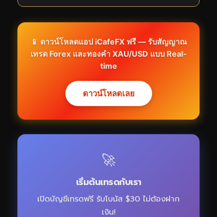
📱 ดาวน์โหลดแอป
iCafeFX
ฟรี — รับสัญญาณ
เทรด Forex และทองคำ XAU/USD แบบ Real-
time
ดาวน์โหลดเลย
🚀
เริ่มต้นเทรดกับเรา
เปิดบัญชีเทรดฟรี รับโบนัส $30 ไม่ต้องฝาก
เงิน!