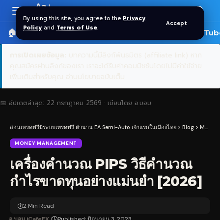
Aa
Font
By using this site, you agree to the
Privacy
Accept
Resizer
Policy
and
Terms of Use
.
🏠 หน้าแรก
ราคาทอง SPDR
📰 บทความ
🎬 YouTub
การเปิดเผยข้อมูล:
บทความนี้มีลิงก์พันธมิตร (affiliate link) หาก
คุณสมัครผ่านลิงก์ของเรา เราจะได้รับค่าคอมมิชชันโดยไม่มีค่าใช้จ่าย
เพิ่มเติมสำหรับคุณ
อ่านนโยบายฉบับเต็ม
📅 อัปเดตล่าสุด:
22 กรกฎาคม 2569
· เขียนโดย
อ.บอม
สอนเทรดฟรีมีระบบเทรดฟรี ตำนาน EA Semi-Auto เจ้าแรกในเมืองไทย
>
Blog
>
Money Management
MONEY MANAGEMENT
เครื่องคำนวณ PIPS วิธีคำนวณ
กำไรขาดทุนอย่างแม่นยำ [2026]
2 Min Read
อ.บอม iCafeFX
Published: มิถุนายน 3, 2023