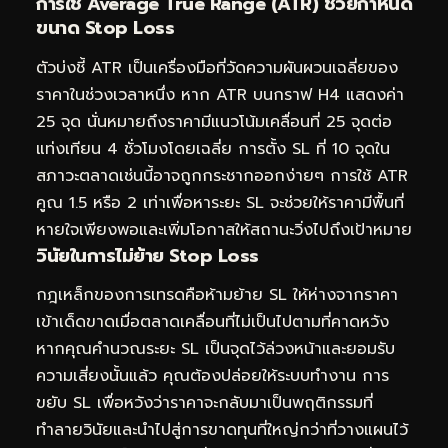
การใช้ Average True Range (ATR) ช่วยกำหนด
ขนาด Stop Loss
ตัวบ่งชี้ ATR เป็นเครื่องมือที่วัดความผันผวนเฉลี่ยของ
ราคาในช่วงเวลาหนึ่ง หาก ATR บนกราฟ H4 แสดงค่า
25 จุด นั่นหมายถึงราคามีแนวโน้มเคลื่อนที่ 25 จุดต่อ
แท่งเทียน 4 ชั่วโมงโดยเฉลี่ย การตั้ง SL ที่ 10 จุดใน
สภาวะตลาดเช่นนี้อาจถูกกระชากออกง่ายๆ การใช้ ATR
คูณ 1.5 หรือ 2 เท่าเพื่อหาระยะ SL จะช่วยให้ราคามีพื้นที่
หายใจเพียงพอและเพิ่มโอกาสให้สถานะวิ่งไปถึงเป้าหมาย
วินัยในการไม่ย้าย Stop Loss
กฎเหล็กของการเทรดคือห้ามย้าย SL ให้ห่างจากราคา
เข้าเด็ดขาดเมื่อตลาดเคลื่อนที่ไม่เป็นไปตามที่คาดหวัง
หากคุณคำนวณระยะ SL เป็นจุดไว้ล่วงหน้าและยอมรับ
ความเสี่ยงนั้นแล้ว คุณต้องปล่อยให้ระบบทำงาน การ
ขยับ SL เพื่อหวังว่าราคาจะกลับมาเป็นพฤติกรรมที่
ทำลายวินัยและนำไปสู่การขาดทุนที่ใหญ่กว่าที่วางแผนไว้