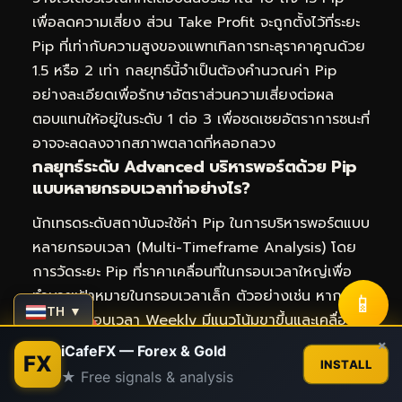
เพื่อลดความเสี่ยง ส่วน Take Profit จะถูกตั้งไว้ที่ระยะ
Pip ที่เท่ากับความสูงของแพทเทิลการทะลุราคาคูณด้วย
1.5 หรือ 2 เท่า กลยุทธ์นี้จำเป็นต้องคำนวณค่า Pip
อย่างละเอียดเพื่อรักษาอัตราส่วนความเสี่ยงต่อผล
ตอบแทนให้อยู่ในระดับ 1 ต่อ 3 เพื่อชดเชยอัตราการชนะที่
อาจจะลดลงจากสภาพตลาดที่หลอกลวง
กลยุทธ์ระดับ Advanced บริหารพอร์ตด้วย Pip
แบบหลายกรอบเวลาทำอย่างไร?
นักเทรดระดับสถาบันจะใช้ค่า Pip ในการบริหารพอร์ตแบบ
หลายกรอบเวลา (Multi-Timeframe Analysis) โดย
การวัดระยะ Pip ที่ราคาเคลื่อนที่ในกรอบเวลาใหญ่เพื่อ
ทำนายเป้าหมายในกรอบเวลาเล็ก ตัวอย่างเช่น หาก
📱
TH ▼
ราคาในกรอบเวลา Weekly มีแนวโน้มขาขึ้นและเคลื่อนที่
Contact us
×
ได้ระยะ 200 Pip ต่อสัปดาห์ นักเทรดจะเข้าหาจังหวะซื้อ
iCafeFX — Forex & Gold
FX
INSTALL
ในกรอบเวลา H1 โดยตั้งเป้าหมายรับมูลค่ากำไรเพียง
★ Free signals & analysis
Open
30 ถึง 50 Pip ในขณะที่ยอมรับความเสี่ยงที่ 15 Pip
chaty