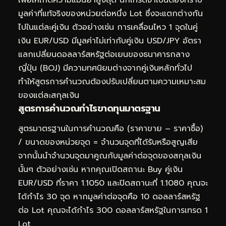
เพื่อให้เกิดความแม่นยำสูงสุด นักเทรดจำเป็นต้องทราบ
มูลค่าที่แท้จริงของหน่วยต่อหนึ่ง Lot ซึ่งจะแตกต่างกัน
ไปในแต่ละคู่เงิน ตัวอย่างเช่น การเคลื่อนไหว 1 จุดในคู่
เงิน EUR/USD มีมูลค่าไม่เท่ากับคู่เงิน USD/JPY อัตรา
แลกเปลี่ยนดอลลาร์สหรัฐต่อเยนของธนาคารกลาง
ญี่ปุ่น (BOJ) มีความทศนิยมต่างจากคู่เงินหลักทั่วไป
ทำให้สูตรการคำนวณต้องปรับเปลี่ยนตามความเหมาะสม
ของแต่ละสกุลเงิน
สูตรการคำนวณกำไรขาดทุนมาตรฐาน
สูตรมาตรฐานในการคำนวณคือ (ราคาขาย – ราคาซื้อ)
/ ขนาดของหน่วยจุด = จำนวนจุดที่ได้รับหรือสูญเสีย
จากนั้นนำจำนวนจุดมาคูณกับมูลค่าต่อจุดของสกุลเงิน
นั้นๆ ตัวอย่างเช่น หากคุณเปิดสถานะ Buy คู่เงิน
EUR/USD ที่ราคา 1.1050 และปิดสถานะที่ 1.1080 คุณจะ
ได้กำไร 30 จุด หากมูลค่าต่อจุดคือ 10 ดอลลาร์สหรัฐ
ต่อ Lot คุณจะได้กำไร 300 ดอลลาร์สหรัฐในการเทรด 1
Lot