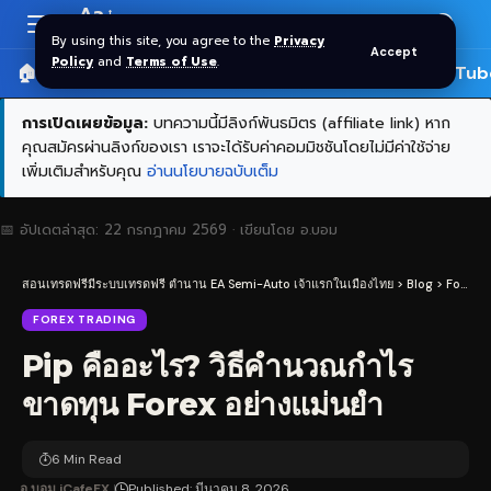
Aa
Font
By using this site, you agree to the
Privacy
Accept
Resizer
Policy
and
Terms of Use
.
🏠 หน้าแรก
ราคาทอง SPDR
📰 บทความ
🎬 YouTub
การเปิดเผยข้อมูล:
บทความนี้มีลิงก์พันธมิตร (affiliate link) หาก
คุณสมัครผ่านลิงก์ของเรา เราจะได้รับค่าคอมมิชชันโดยไม่มีค่าใช้จ่าย
เพิ่มเติมสำหรับคุณ
อ่านนโยบายฉบับเต็ม
📅 อัปเดตล่าสุด:
22 กรกฎาคม 2569
· เขียนโดย
อ.บอม
สอนเทรดฟรีมีระบบเทรดฟรี ตำนาน EA Semi-Auto เจ้าแรกในเมืองไทย
>
Blog
>
Forex Trading
FOREX TRADING
Pip คืออะไร? วิธีคำนวณกำไร
ขาดทุน Forex อย่างแม่นยำ
6 Min Read
อ.บอม iCafeFX
Published: มีนาคม 8, 2026