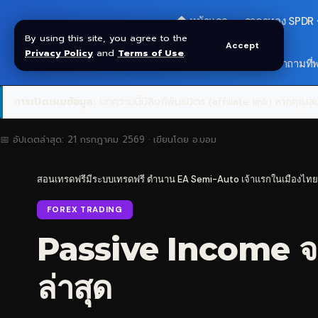
🏠 หน้าแรก
ราคาทอง SPDR
By using this site, you agree to the
Accept
Privacy Policy
and
Terms of Use
.
🎁 รับโบนัส $30
❓ คำถามที่
การเปิดเผยข้อมูล:
บทความนี้มีลิงก์พันธมิตร (affiliate link) หากคุณสมั
📅 อัปเดตล่าสุด:
21 กรกฎาคม 2569
· เขียนโดย
อ.บอม
สอนเทรดฟรีมีระบบเทรดฟรี ตำนาน EA Semi-Auto เจ้าแรกในเมืองไทย
FOREX TRADING
Passive Income จาก
ล่าสุด