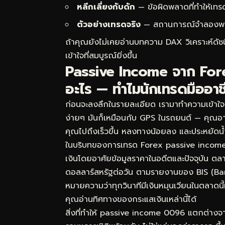
หลีกเลี่ยงกับดัก
— ข้อผิดพลาดที่ทำให้เทร
ตัวอย่างเทรดจริง
— สถานการณ์จำลองพร้อม
ถ้าคุณยังไม่เคยอ่านบทความ
DAX วิเคราะห์ดั
เข้าใจที่สมบูรณ์ยิ่งขึ้น
Passive Income จาก Fore
อะไร — ทำไมนักเทรดมืออาช
ก่อนจะลงลึกในรายละเอียด เรามาทำความเข้าใจ
ง่ายๆ มันก็เหมือนกับ GPS ในรถยนต์ — คุณอาจขั
คุณไปถึงเร็วขึ้น หลงทางน้อยลง และประหยัดน้
ในบริบทของการเทรด Forex passive income 0
เงินโดยอาศัยข้อมูลราคาในอดีตและปัจจุบัน ตล
ดอลลาร์สหรัฐต่อวัน ตามรายงานของ BIS (Ban
หมายความว่าทุกวินาทีมีเงินหมุนเวียนในตลาดนี
คุณอ่านทิศทางของกระแสเงินเหล่านี้ได้
สิ่งที่ทำให้ passive income 0096 แตกต่างจ