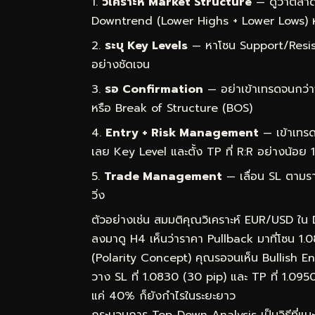
วิเคราะห์ Market Structure
— ดูว่าตลาด
Downtrend (Lower Highs + Lower Lows) 
ระบุ Key Levels
— หาโซน Support/Resist
อย่างชัดเจน
รอ Confirmation
— อย่าเข้าเทรดจนกว่า
หรือ Break of Structure (BOS)
Entry + Risk Management
— เข้าเทรด
เลย Key Level และตั้ง TP ที่ R:R อย่างน้อย 1
Trade Management
— เลื่อน SL ตามราค
วิ่ง
ตัวอย่างเช่น สมมติคุณวิเคราะห์ EUR/USD ใน
ลงมาดู H4 เห็นว่าราคา Pullback มาที่โซน 1.
(Polarity Concept) คุณรอจนเห็น Bullish Engu
วาง SL ที่ 1.0830 (30 pip) และ TP ที่ 1.09
แค่ 40% ก็ยังกำไรในระยะยาว
กระบวนการ Top-Down Analysis เป็นวิธีที่แนะน