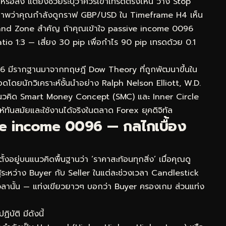
้นหรือลง แต่ยังช่วยระบุว่าควรเข้าเทรดตรงไหน วาง Stop
นึกภาพว่าคุณกำลังดูกราฟ GBP/USD ใน Timeframe H4 เห็น
emand Zone สำคัญ ถ้าคุณเข้าใจ passive income 0096
 Ratio 1:3 — เสี่ยง 30 pip เพื่อกำไร 90 pip เทรดด้วย 0.1
6 มีรากฐานมาจากทฤษฎี Dow Theory ที่ถูกพัฒนาขึ้นใน
ดโดยนักวิเคราะห์ชั้นนำอย่าง Ralph Nelson Elliott, W.D.
แนวคิด Smart Money Concept (SMC) และ Inner Circle
ห้ทันสมัยและใช้งานได้จริงในตลาด Forex ยุคดิจิทัล
e income 0096 — กลไกเบื้อง
ู่บนแนวคิดพื้นฐานว่า ‘ราคาสะท้อนทุกสิ่ง’ เมื่อคุณดู
ู้ระหว่าง Buyer กับ Seller ในแต่ละช่วงเวลา Candlestick
วงเวลานั้น — แท่งเขียวยาวๆ บอกว่า Buyer ครองเกม ส่วนแท่ง
ัติ มีดังนี้